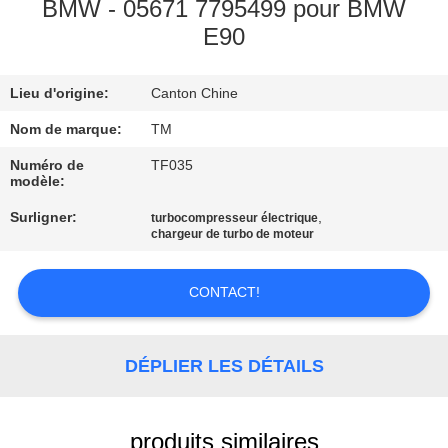
BMW - 05671 7795499 pour BMW
E90
VISITE
DE
Lieu d'origine:
Canton Chine
L'USINE
Nom de marque:
TM
CONTRÔLE
Numéro de
TF035
modèle:
DE
Surligner:
,
turbocompresseur électrique
QUALITÉ
chargeur de turbo de moteur
NOUS
CONTACT!
CONTACTER
DÉPLIER LES DÉTAILS
NOUVELLES
produits similaires