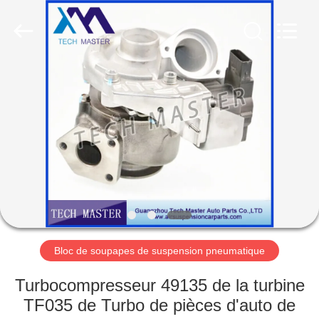
Guangzhou
Tech
master
auto
parts
co.ltd.
All
Rights
MAISON
Reserved.
DES
PRODUITS
VIDÉOS
À
PROPOS
Bloc de soupapes de suspension pneumatique
DE
Turbocompresseur 49135 de la turbine
NOUS
TF035 de Turbo de pièces d'auto de