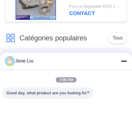
de turbocompresseur
Price is Negotiable MOQ:1 pcs
de GT2260V
CONTACT
Catégories populaires
Tous
Choc de suspension
ressorts de
Jone Liu
d'air
suspension d'air
7:06 AM
pièces de suspension
BMW aèrent des
d'air de Mercedes-
pièces de suspension
Good day, what product are you looking for?
benz
Pièces de
Absorbeur de choc de
suspension d'air
suspension aérienne
d'Audi