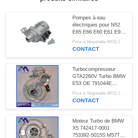
DEMANDER
UN DEVIS
Pompes à eau
électriques pour N52
PLAN
E65 E66 E60 E61 E90
E91
DU
Price is Negotiable MOQ:1
CONTACT
SITE
Turbocompresseur
INTIMITÉ
GTA2260V Turbo BMW
POLITIQUE
E53 OE 791044E
7791046F de moteur de
Price is Negotiable MOQ:1 pcs
MT57TU
CONTACT
Moteur Turbo de BMW
X5 742417-0001
753392-5015S M57TU