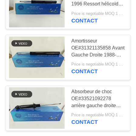
DEMANDER
1996 Ressort hélicoïdal
UN DEVIS
Amortisseur pour E34
Price is negotiable MOQ:1 pièces
OE#31321135858
CONTACT
427
PLAN
Pièces de
DU
Amortisseur
suspension d'air
OE#31321135858 Avant
SITE
Gauche Droite 1988-
d'Audi
1996 Ressort hélicoïdal
Price is negotiable MOQ:1 pièces
Amortisseur pour E34
INTIMITÉ
CONTACT
POLITIQUE
115
Absorbeur de choc
Absorbeur de choc
OE#33521092278
arrière gauche droite
de suspension
1988-1996 Choc à
Price is negotiable MOQ:1 pièces
ressort en bobine pour
aérienne
CONTACT
E34