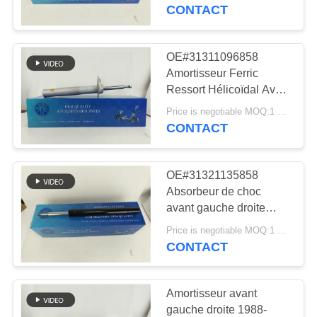
OE#31311096858
CONTACT
VISITE
DE
OE#31311096858
640
L'USINE
Amortisseur Ferric
pièces de
Ressort Hélicoïdal Avant
Gauche Droite
suspension d'air de
Price is negotiable MOQ:1 pièces
CONTRÔLE
Amortisseur pour E39
CONTACT
DE
Mercedes-benz
QUALITÉ
OE#31321135858
Absorbeur de choc
NOUS
avant gauche droite
334
1988-1996 Choc de
CONTACTER
Price is negotiable MOQ:1 pièces
BMW aèrent des
ressort en bobine pour
CONTACT
E34
pièces de
NOUVELLES
Amortisseur avant
suspension
gauche droite 1988-