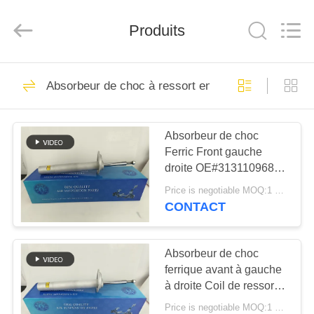
Guangzhou
Tech
master
Produits
auto
parts
co.ltd.
All
Rights
MAISON
3756
Reserved.
Absorbeur de choc à ressort en bobine
Choc de suspension
DES
d'air
Absorbeur de choc
PRODUITS
Ferric Front gauche
droite OE#31311096858
VIDÉOS
Choc de ressort en
Price is negotiable MOQ:1 pièces
bobine pour E39
CONTACT
1648
À
ressorts de
PROPOS
Absorbeur de choc
ferrique avant à gauche
DE
suspension d'air
à droite Coil de ressort
NOUS
de choc pour E39
Price is negotiable MOQ:1 pièces