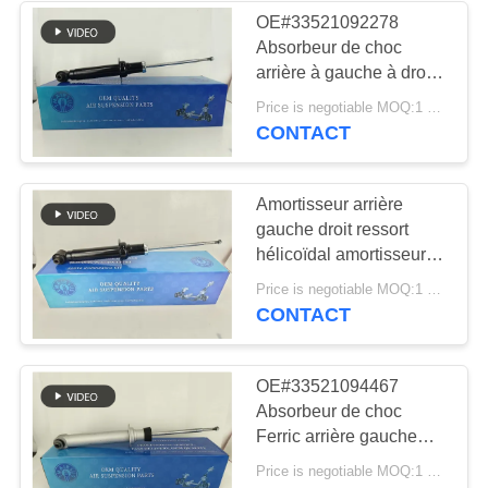
OE#33521092278
Absorbeur de choc
236
arrière à gauche à droite
Pièces de
à bobine à ressort pour
Price is negotiable MOQ:1 pièces
E34 1988-1996
CONTACT
suspension d'air de
Land Rover
Amortisseur arrière
gauche droit ressort
hélicoïdal amortisseur
pour E34 1988-1996
1058
Price is negotiable MOQ:1 pièces
OE#33521092278
CONTACT
Compresseur de
suspension d'air
OE#33521094467
Absorbeur de choc
Ferric arrière gauche
droite bobine de ressort
Price is negotiable MOQ:1 pièces
de choc pour E39