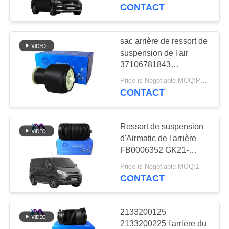
gauche ballons de
CONTACT
Suspension
VISITE
pneumatique droite
DE
1663201313
sac arrière de ressort de
640
L'USINE
suspension de l'air
pièces de
37106781843
37106781844 pour
suspension d'air de
Price is Negotiable MOQ:PCs 1
CONTRÔLE
BMW F10 F11 F07 GT 5
CONTACT
séries
DE
Mercedes-benz
QUALITÉ
Ressort de suspension
d'Airmatic de l'arrière
NOUS
FB0006352 GK21-
334
5A891-BC
CONTACTER
Price is Negotiable MOQ:1
BMW aèrent des
GK215A891BC pour
CONTACT
Ford Tourneo Custom
pièces de
2012-2016
NOUVELLES
2133200125
suspension
2133200225 l'arrière du