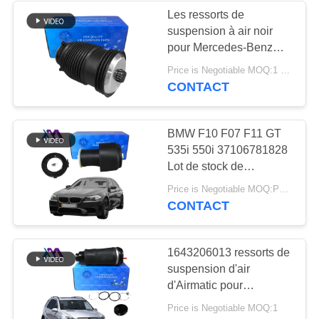
Les ressorts de
suspension à air noir
236
pour Mercedes-Benz
Pièces de
W213 2133280100
Price is Negotiable MOQ:1 Pieces
CONTACT
suspension d'air de
Land Rover
BMW F10 F07 F11 GT
535i 550i 37106781828
Lot de stock de
suspension aérienne
1058
Price is Negotiable MOQ:PCs 1
arrière sacs à ressorts
CONTACT
Compresseur de
2010-2016
suspension d'air
1643206013 ressorts de
suspension d'air
d'Airmatic pour
Mercedes Benz ml -
Price is Negotiable MOQ:1
classe GL - avant de la