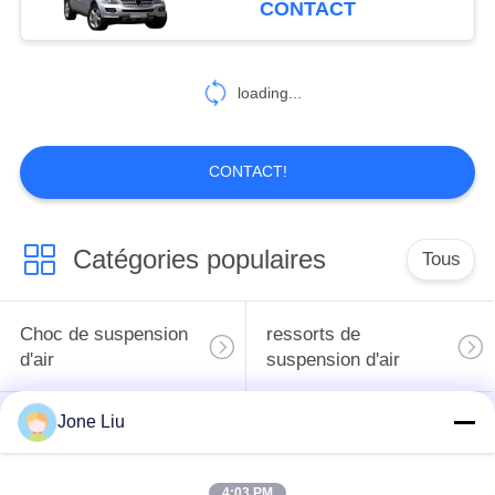
CONTACT
classe W164 X164
119
Kit de compresseur
loading...
de suspension d'air
CONTACT!
Catégories populaires
Tous
402
Kit de réparation de
Choc de suspension
ressorts de
suspension d'air
d'air
suspension d'air
Jone Liu
pièces de suspension
BMW aèrent des
d'air de Mercedes-
pièces de suspension
benz
4:03 PM