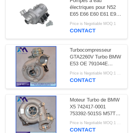
Pompes à eau
DEMANDER
électriques pour N52
UN DEVIS
E65 E66 E60 E61 E90
E91
Price is Negotiable MOQ:1
PLAN
CONTACT
DU
SITE
Turbocompresseur
GTA2260V Turbo BMW
E53 OE 791044E
INTIMITÉ
7791046F de moteur de
Price is Negotiable MOQ:1 pcs
POLITIQUE
MT57TU
CONTACT
Moteur Turbo de BMW
X5 742417-0001
753392-5015S M57TU
de turbocompresseur
Price is Negotiable MOQ:1 pcs
de GT2260V
CONTACT