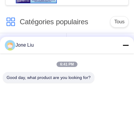
Catégories populaires
Tous
Choc de suspension
ressorts de
Jone Liu
d'air
suspension d'air
6:41 PM
pièces de suspension
BMW aèrent des
d'air de Mercedes-
pièces de suspension
Good day, what product are you looking for?
benz
Pièces de
Absorbeur de choc de
suspension d'air
suspension aérienne
d'Audi
Pièces de
Compresseur de