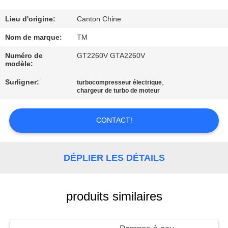
VISITE
Lieu d'origine:
Canton Chine
DE
Nom de marque:
TM
L'USINE
Numéro de
GT2260V GTA2260V
modèle:
Surligner:
,
CONTRÔLE
turbocompresseur électrique
chargeur de turbo de moteur
DE
QUALITÉ
CONTACT!
NOUS
DÉPLIER LES DÉTAILS
CONTACTER
produits similaires
NOUVELLES