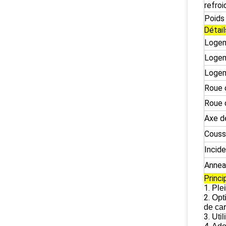
refroi
Poids 
Détail
Logem
Logem
Logem
Roue 
Roue d
Axe d
Coussi
Incid
Anneau
Princ
1.
Ple
2.
Opt
de car
3.
Util