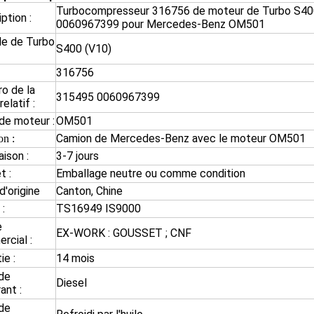
Turbocompresseur 316756 de moteur de Turbo S4
ption :
0060967399 pour Mercedes-Benz OM501
e de Turbo
S400 (V10)
316756
o de la
315495 0060967399
relatif :
de moteur :
OM501
Camion de Mercedes-Benz avec le moteur OM501
on :
aison :
3-7 jours
t :
Emballage neutre ou comme condition
d'origine
Canton, Chine
 :
TS16949 IS9000
e
EX-WORK : GOUSSET ; CNF
rcial :
ie :
14 mois
de
Diesel
ant :
de