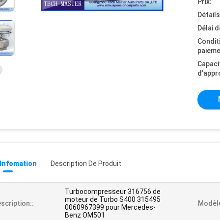
Prix:
Détail
Délai d
Condit
paieme
Capaci
d'appr
 Infomation
Description De Produit
Turbocompresseur 316756 de
moteur de Turbo S400 315495
scription::
Modèle
0060967399 pour Mercedes-
Benz OM501