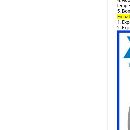
4.
Ado
tempé
5.
Bonn
Embal
1. Exp
2. Exp