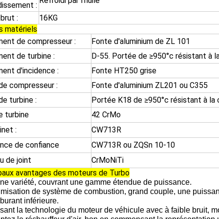
Refroidi par l'huile
dissement :
brut :
16KG
s matériels
ent de compresseur :
Fonte d'aluminium de ZL 101
ent de turbine :
D-55. Portée de ≥950°c résistant à l
ent d'incidence :
Fonte HT250 grise
de compresseur :
Fonte d'aluminium ZL201 ou C355
e turbine :
Portée K18 de ≥950°c résistant à la 
e turbine
42 CrMo
net :
CW713R
ence de confiance
CW713R ou ZQSn 10-10
 de joint
CrMoNiTi
ipaux avantages des moteurs de Turbo
ine variété, couvrant une gamme étendue de puissance.
imisation de système de combustion, grand couple, une puissa
burant inférieure.
isant la technologie du moteur de véhicule avec à faible bruit, m