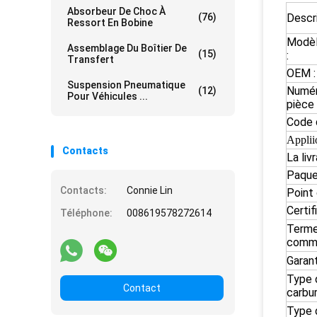
Absorbeur De Choc À
(76)
Descri
Ressort En Bobine
Modèl
Assemblage Du Boîtier De
(15)
:
Transfert
OEM :
Suspension Pneumatique
Numér
(12)
Pour Véhicules ...
pièce 
Code 
Applii
Contacts
La livr
Paque
Contacts:
Connie Lin
Point 
Certifi
Téléphone:
008619578272614
Term
comme
Garant
Type 
Contact
carbur
Type 