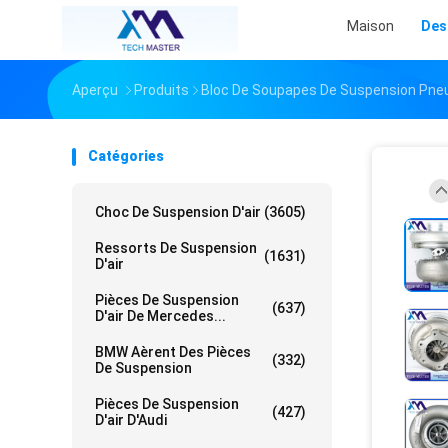
Maison
Des
Aperçu
Produits
Bloc De Soupapes De Suspension Pne
Catégories
Choc De Suspension D'air
(3605)
Ressorts De Suspension
(1631)
D'air
Pièces De Suspension
(637)
D'air De Mercedes...
BMW Aèrent Des Pièces
(332)
De Suspension
Pièces De Suspension
(427)
D'air D'Audi