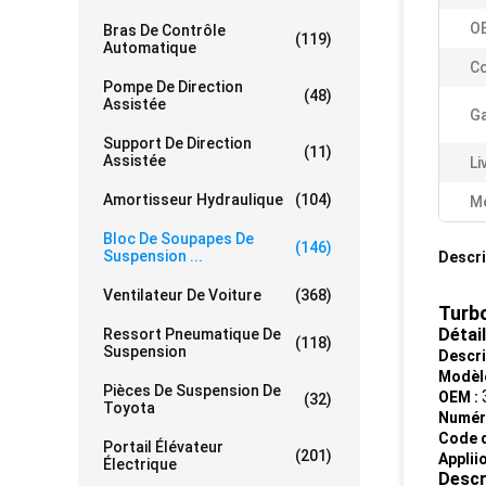
OE
Bras De Contrôle
(119)
Automatique
Co
Pompe De Direction
(48)
Assistée
Ga
Support De Direction
(11)
Assistée
Li
Amortisseur Hydraulique
(104)
Me
Bloc De Soupapes De
(146)
Suspension ...
Descri
Ventilateur De Voiture
(368)
Turb
Détail
Ressort Pneumatique De
(118)
Suspension
Descri
Modèle
Pièces De Suspension De
OEM :
(32)
Toyota
Numéro
Code d
Portail Élévateur
(201)
Appliio
Électrique
Descr