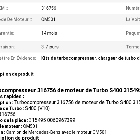
M ::
316756
Numéro
de De Moteur ::
OM501
La Voit
rantie::
14 mois
Paquet
vraison:
3-7 jours
Terme
ttre En Évidence:
Kits de turbocompresseur
,
chargeur de turbo 
ption de produit
ocompresseur 316756 de moteur de Turbo S400 31549
s rapides :
Turbocompresseur 316756 de moteur de Turbo S400 3
ption :
S400 (V10)
 de Turbo :
316756
315495 0060967399
 de la pièce :
e moteur :
OM501
n :
Camion de Mercedes-Benz avec le moteur OM501
iption de produit