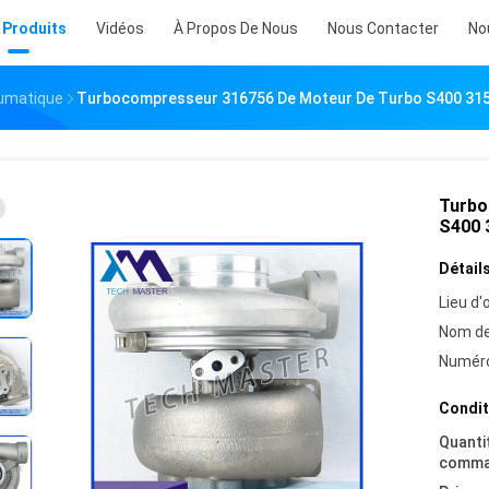
 Produits
Vidéos
À Propos De Nous
Nous Contacter
No
umatique
Turbocompresseur 316756 De Moteur De Turbo S400 31
Turbo
S400 
Détails
Lieu d'o
Nom de
Numéro
Condit
Quanti
comma