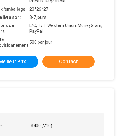
Price is Negotiable
s d'emballage:
23*26*27
e livraison:
3-7 jours
ions de
L/C, T/T, Western Union, MoneyGram,
nt:
PayPal
té
500 par jour
ovisionnement:
Meilleur Prix
Contact
 ::
S400 (V10)