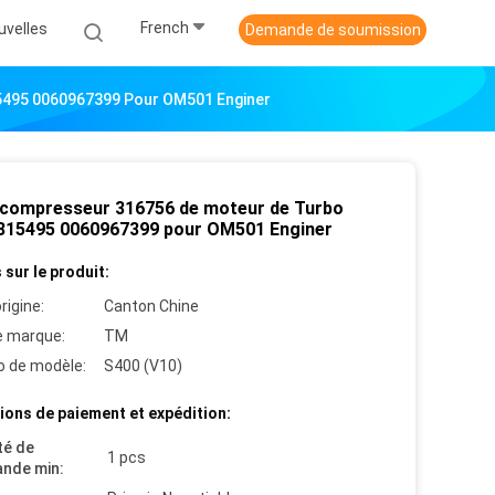
French
uvelles
Demande de soumission
5495 0060967399 Pour OM501 Enginer
compresseur 316756 de moteur de Turbo
315495 0060967399 pour OM501 Enginer
 sur le produit:
rigine:
Canton Chine
 marque:
TM
 de modèle:
S400 (V10)
ions de paiement et expédition:
té de
1 pcs
nde min: