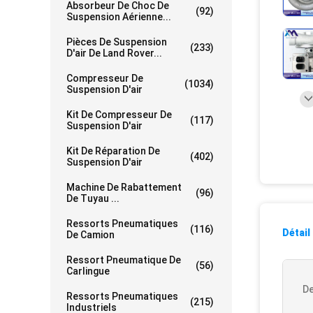
Absorbeur De Choc De
(92)
Suspension Aérienne...
Pièces De Suspension
(233)
D'air De Land Rover...
Compresseur De
(1034)
Suspension D'air
Kit De Compresseur De
(117)
Suspension D'air
Kit De Réparation De
(402)
Suspension D'air
Machine De Rabattement
(96)
De Tuyau ...
Ressorts Pneumatiques
(116)
Détail
De Camion
Ressort Pneumatique De
(56)
Carlingue
De
Ressorts Pneumatiques
(215)
Industriels