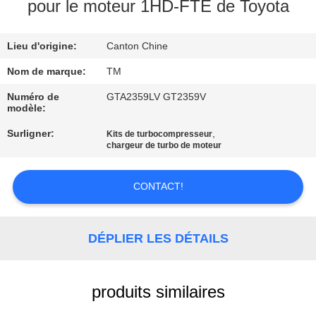
pour le moteur 1HD-FTE de Toyota
VISITE
Lieu d'origine:
Canton Chine
DE
L'USINE
Nom de marque:
TM
Numéro de
GTA2359LV GT2359V
modèle:
CONTRÔLE
Surligner:
,
Kits de turbocompresseur
DE
chargeur de turbo de moteur
QUALITÉ
CONTACT!
NOUS
CONTACTER
DÉPLIER LES DÉTAILS
NOUVELLES
produits similaires