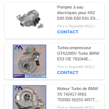
DEMANDER
Pompes à eau
UN DEVIS
électriques pour N52
E65 E66 E60 E61 E90
E91
PLAN
Price is Negotiable MOQ:1
CONTACT
DU
SITE
Turbocompresseur
GTA2260V Turbo BMW
INTIMITÉ
E53 OE 791044E
POLITIQUE
7791046F de moteur de
Price is Negotiable MOQ:1 pcs
MT57TU
CONTACT
Moteur Turbo de BMW
X5 742417-0001
753392-5015S M57TU
de turbocompresseur
Price is Negotiable MOQ:1 pcs