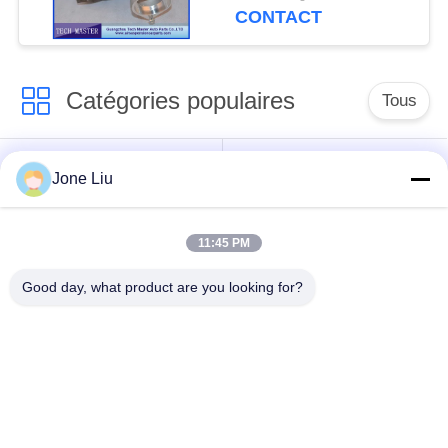
de GT2260V
CONTACT
Catégories populaires
Tous
Choc de suspension
ressorts de
Jone Liu
d'air
suspension d'air
11:45 PM
pièces de suspension
BMW aèrent des
d'air de Mercedes-
pièces de suspension
Good day, what product are you looking for?
benz
Pièces de
Absorbeur de choc de
suspension d'air
suspension aérienne
d'Audi