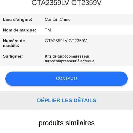
GTA2359LV GT2359V
VISITE
Lieu d'origine:
Canton Chine
DE
L'USINE
Nom de marque:
TM
Numéro de
GTA2359LV GT2359V
modèle:
CONTRÔLE
Surligner:
,
Kits de turbocompresseur
DE
turbocompresseur électrique
QUALITÉ
CONTACT!
NOUS
CONTACTER
DÉPLIER LES DÉTAILS
NOUVELLES
produits similaires