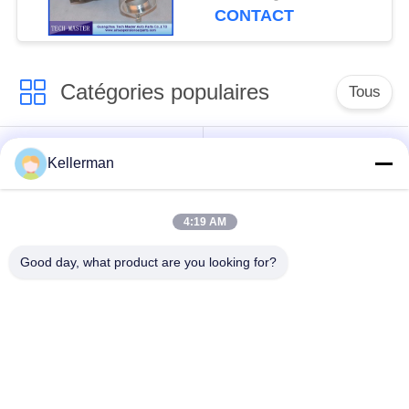
de GT2260V
CONTACT
Catégories populaires
Tous
Choc de suspension
ressorts de
Kellerman
d'air
suspension d'air
4:19 AM
pièces de suspension
BMW aèrent des
d'air de Mercedes-
pièces de suspension
Good day, what product are you looking for?
benz
Pièces de
Absorbeur de choc de
suspension d'air
suspension aérienne
d'Audi