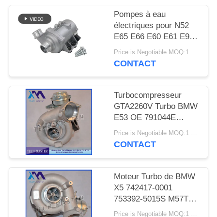
DEMANDER
Pompes à eau
UN DEVIS
électriques pour N52
E65 E66 E60 E61 E90
E91
PLAN
Price is Negotiable MOQ:1
CONTACT
DU
SITE
Turbocompresseur
GTA2260V Turbo BMW
INTIMITÉ
E53 OE 791044E
POLITIQUE
7791046F de moteur de
Price is Negotiable MOQ:1 pcs
MT57TU
CONTACT
Moteur Turbo de BMW
X5 742417-0001
753392-5015S M57TU
de turbocompresseur
Price is Negotiable MOQ:1 pcs