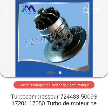
Guangzhou
Tech
master
auto
parts
co.ltd.
All
Rights
MAISON
Reserved.
DES
PRODUITS
VIDÉOS
À
PROPOS
Bloc de soupapes de suspension pneumatique
DE
Turbocompresseur 724483-5009S
NOUS
17201-17050 Turbo de moteur de