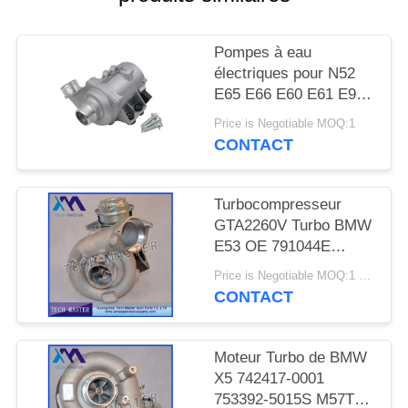
DEMANDER
UN DEVIS
Pompes à eau
électriques pour N52
PLAN
E65 E66 E60 E61 E90
E91
DU
Price is Negotiable MOQ:1
CONTACT
SITE
Turbocompresseur
INTIMITÉ
GTA2260V Turbo BMW
POLITIQUE
E53 OE 791044E
7791046F de moteur de
Price is Negotiable MOQ:1 pcs
MT57TU
CONTACT
Moteur Turbo de BMW
X5 742417-0001
753392-5015S M57TU