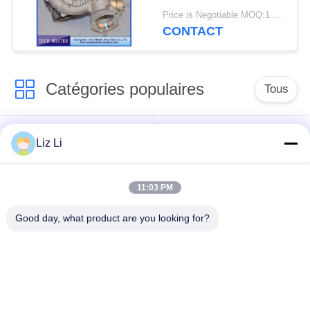
de turbocompresseur
Price is Negotiable MOQ:1 pcs
de GT2260V
CONTACT
Catégories populaires
Tous
Choc de suspension
ressorts de
Liz Li
d'air
suspension d'air
11:03 PM
pièces de suspension
BMW aèrent des
d'air de Mercedes-
pièces de suspension
Good day, what product are you looking for?
benz
Pièces de
Absorbeur de choc de
suspension d'air
suspension aérienne
d'Audi