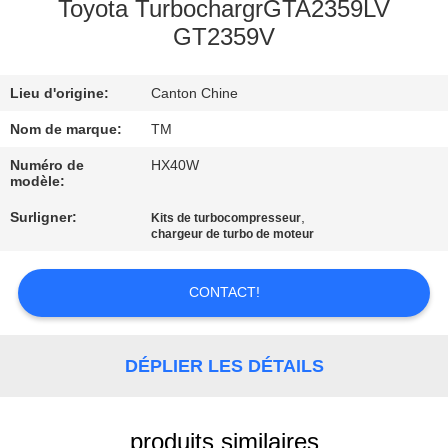
Toyota TurbochargrGTA2359LV
GT2359V
VISITE
DE
Lieu d'origine:
Canton Chine
L'USINE
Nom de marque:
TM
CONTRÔLE
Numéro de
HX40W
modèle:
DE
Surligner:
,
Kits de turbocompresseur
QUALITÉ
chargeur de turbo de moteur
NOUS
CONTACT!
CONTACTER
DÉPLIER LES DÉTAILS
NOUVELLES
produits similaires