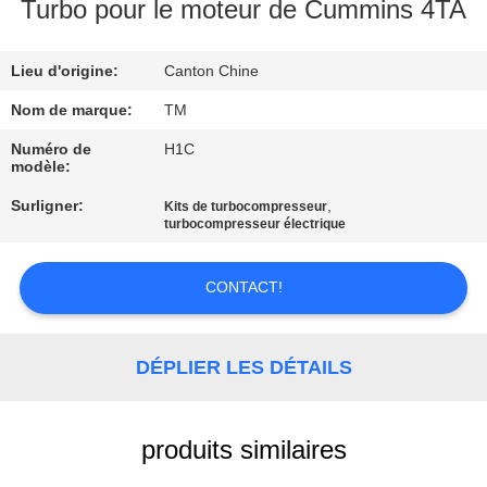
Turbo pour le moteur de Cummins 4TA
VISITE
Lieu d'origine:
Canton Chine
DE
L'USINE
Nom de marque:
TM
Numéro de
H1C
modèle:
CONTRÔLE
Surligner:
,
Kits de turbocompresseur
DE
turbocompresseur électrique
QUALITÉ
CONTACT!
NOUS
CONTACTER
DÉPLIER LES DÉTAILS
NOUVELLES
produits similaires