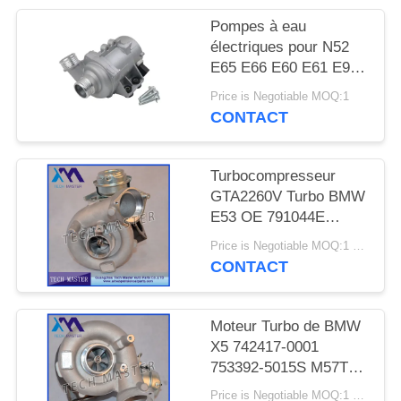
DEMANDER
Pompes à eau
UN DEVIS
électriques pour N52
E65 E66 E60 E61 E90
E91
PLAN
Price is Negotiable MOQ:1
CONTACT
DU
SITE
Turbocompresseur
GTA2260V Turbo BMW
INTIMITÉ
E53 OE 791044E
POLITIQUE
7791046F de moteur de
Price is Negotiable MOQ:1 pcs
MT57TU
CONTACT
Moteur Turbo de BMW
X5 742417-0001
753392-5015S M57TU
de turbocompresseur
Price is Negotiable MOQ:1 pcs