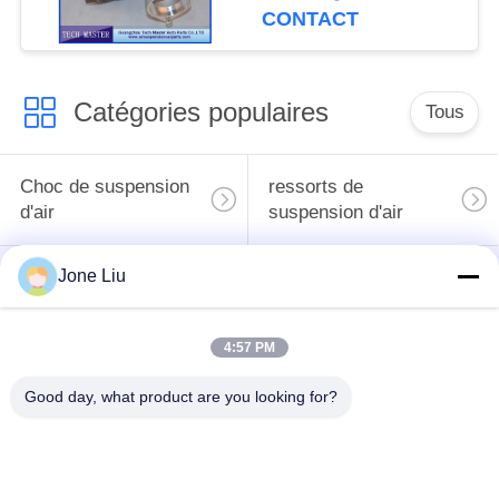
de GT2260V
CONTACT
Catégories populaires
Tous
Choc de suspension
ressorts de
d'air
suspension d'air
Jone Liu
pièces de suspension
BMW aèrent des
d'air de Mercedes-
pièces de suspension
benz
4:57 PM
Pièces de
Good day, what product are you looking for?
Absorbeur de choc de
suspension d'air
suspension aérienne
d'Audi