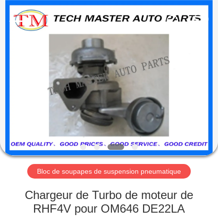
Guangzhou
Tech
master
auto
parts
co.ltd.
All
Rights
MAISON
Reserved.
DES
PRODUITS
VIDÉOS
À
PROPOS
Bloc de soupapes de suspension pneumatique
DE
Chargeur de Turbo de moteur de
NOUS
RHF4V pour OM646 DE22LA