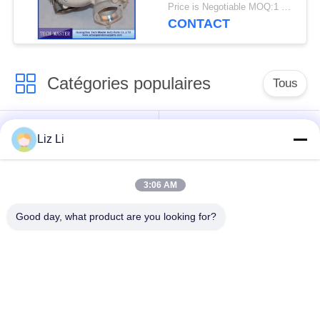
de turbocompresseur
Price is Negotiable MOQ:1 pcs
de GT2260V
CONTACT
Catégories populaires
Tous
Choc de suspension
ressorts de
Liz Li
d'air
suspension d'air
3:06 AM
pièces de suspension
BMW aèrent des
d'air de Mercedes-
pièces de suspension
Good day, what product are you looking for?
benz
Pièces de
Absorbeur de choc de
suspension d'air
suspension aérienne
d'Audi