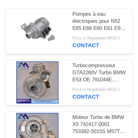
DEMANDER
UN DEVIS
Pompes à eau
électriques pour N52
E65 E66 E60 E61 E90
PLAN
E91
Price is Negotiable MOQ:1
DU
CONTACT
SITE
Turbocompresseur
INTIMITÉ
GTA2260V Turbo BMW
E53 OE 791044E
POLITIQUE
7791046F de moteur de
Price is Negotiable MOQ:1 pcs
MT57TU
CONTACT
Moteur Turbo de BMW
X5 742417-0001
753392-5015S M57TU