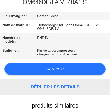
OM646DE/LA VF40A132
VISITE
Lieu d'origine:
Canton Chine
DE
L'USINE
Nom de marque:
Turbocharger for Benz OM646 DE22LA
OM646DE/ LA
Numéro de
RHF4V
CONTRÔLE
modèle:
DE
Surligner:
,
Kits de turbocompresseur
chargeur de turbo de moteur
QUALITÉ
CONTACT!
NOUS
CONTACTER
DÉPLIER LES DÉTAILS
NOUVELLES
produits similaires