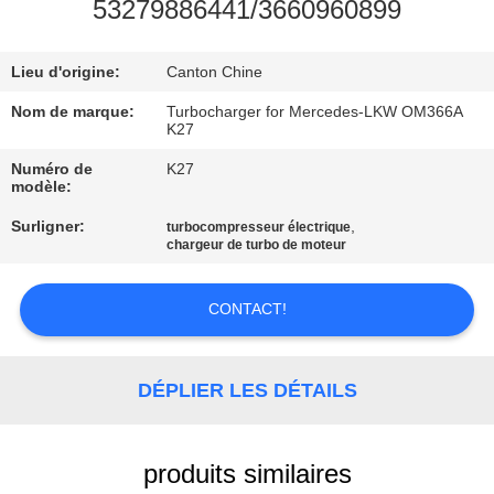
53279886441/3660960899
VISITE
Lieu d'origine:
Canton Chine
DE
L'USINE
Nom de marque:
Turbocharger for Mercedes-LKW OM366A
K27
Numéro de
K27
CONTRÔLE
modèle:
DE
Surligner:
,
turbocompresseur électrique
chargeur de turbo de moteur
QUALITÉ
CONTACT!
NOUS
CONTACTER
DÉPLIER LES DÉTAILS
NOUVELLES
produits similaires