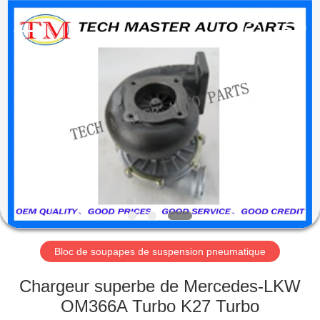
Guangzhou
Tech
master
auto
parts
co.ltd.
All
Rights
MAISON
Reserved.
DES
PRODUITS
VIDÉOS
À
PROPOS
Bloc de soupapes de suspension pneumatique
DE
Chargeur superbe de Mercedes-LKW
NOUS
OM366A Turbo K27 Turbo