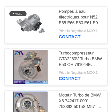
DEMANDER
UN DEVIS
Pompes à eau
électriques pour N52
E65 E66 E60 E61 E90
PLAN
E91
Price is Negotiable MOQ:1
DU
CONTACT
SITE
Turbocompresseur
INTIMITÉ
GTA2260V Turbo BMW
E53 OE 791044E
POLITIQUE
7791046F de moteur de
Price is Negotiable MOQ:1 pcs
MT57TU
CONTACT
Moteur Turbo de BMW
X5 742417-0001
753392-5015S M57TU