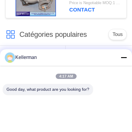
de turbocompresseur
Price is Negotiable MOQ:1 pcs
de GT2260V
CONTACT
Catégories populaires
Tous
Choc de suspension
ressorts de
Kellerman
d'air
suspension d'air
4:17 AM
pièces de suspension
BMW aèrent des
d'air de Mercedes-
pièces de suspension
Good day, what product are you looking for?
benz
Pièces de
Absorbeur de choc de
suspension d'air
suspension aérienne
d'Audi