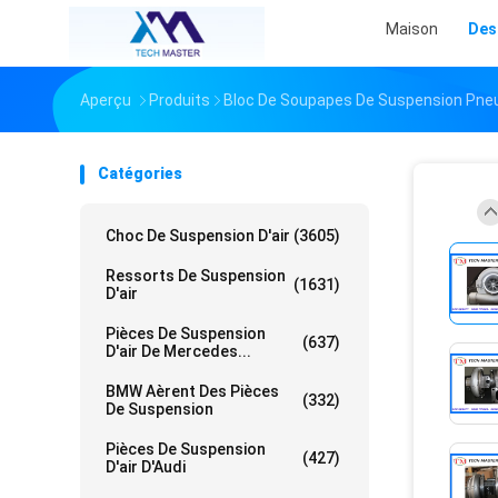
Maison
Des
Aperçu
Produits
Bloc De Soupapes De Suspension Pne
Catégories
Choc De Suspension D'air
(3605)
Ressorts De Suspension
(1631)
D'air
Pièces De Suspension
(637)
D'air De Mercedes...
BMW Aèrent Des Pièces
(332)
De Suspension
Pièces De Suspension
(427)
D'air D'Audi