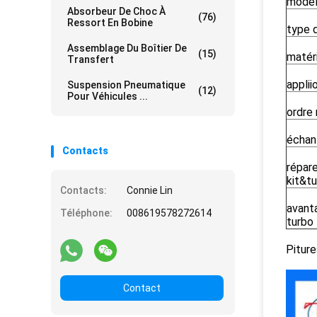
modèl
Absorbeur De Choc À
(76)
Ressort En Bobine
type 
Assemblage Du Boîtier De
(15)
matér
Transfert
applii
Suspension Pneumatique
(12)
Pour Véhicules ...
ordre 
échant
Contacts
répar
kit&t
Contacts:
Connie Lin
avant
Téléphone:
008619578272614
turbo
Piture
Contact