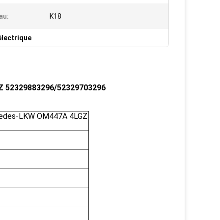
au:
K18
lectrique
GZ 52329883296/52329703296
ercedes-LKW OM447A 4LGZ