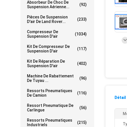
Absorbeur De Choc De
(92)
Suspension Aérienne...
Pièces De Suspension
(233)
D'air De Land Rover...
Compresseur De
(1034)
Suspension D'air
Kit De Compresseur De
(117)
Suspension D'air
Kit De Réparation De
(402)
Suspension D'air
Machine De Rabattement
(96)
De Tuyau ...
Ressorts Pneumatiques
(116)
De Camion
Détail
Ressort Pneumatique De
(56)
Carlingue
Mo
Ressorts Pneumatiques
(215)
Ty
Industriels