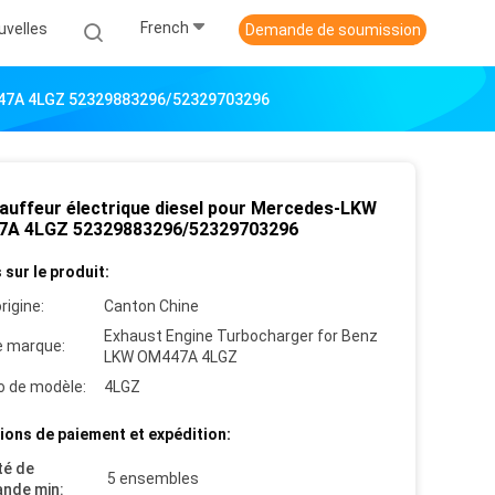
French
uvelles
Demande de soumission
447A 4LGZ 52329883296/52329703296
auffeur électrique diesel pour Mercedes-LKW
A 4LGZ 52329883296/52329703296
 sur le produit:
rigine:
Canton Chine
Exhaust Engine Turbocharger for Benz
 marque:
LKW OM447A 4LGZ
 de modèle:
4LGZ
ions de paiement et expédition:
té de
5 ensembles
nde min: