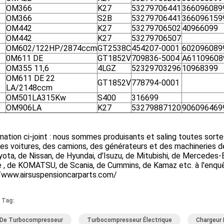
OM366
K27
53279706441
366096089
OM366
S2B
53279706441
366096159
OM442
K27
53279706502
40966099
OM442
K27
53279706507
OM602/122HP/2874ccm
GT2538C
454207-0001
602096089
0M611 DE
GT1852V
709836-5004
A61109608
OM355 11,6
4LGZ
52329703296
10968399
OM611 DE 22
GT1852V
778794-0001
LA/2148ccm
OM501LA315Kw
S400
316699
OM906LA
K27
53279887120
906096469
ation ci-joint : nous sommes produisants et saling toutes sort
es voitures, des camions, des générateurs et des machineries d
ota, de Nissan, de Hyundai, d'Isuzu, de Mitubishi, de Mercedes
e , de KOMATSU, de Scania, de Cummins, de Kamaz etc. à l'enquêt
//www.airsuspensioncarparts.com/
 Tag:
 De Turbocompresseur
Turbocompresseur Électrique
Chargeur 