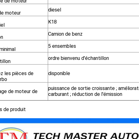
e de moteur
diesel
de moteur
K18
iel
Camion de benz
on
5 ensembles
minimal
ordre bienvenu d'échantillon
illon
ez les pièces de
disponible
urbo
puissance de sortie croissante ; amélior
age de moteur de
carburant ; réduction de l'émission
s de produit