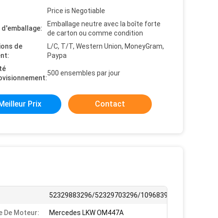
Price is Negotiable
Emballage neutre avec la boîte forte
s d'emballage:
de carton ou comme condition
ions de
L/C, T/T, Western Union, MoneyGram,
nt:
Paypa
té
500 ensembles par jour
ovisionnement:
Meilleur Prix
Contact
52329883296/52329703296/10968399
 De Moteur:
Mercedes LKW OM447A