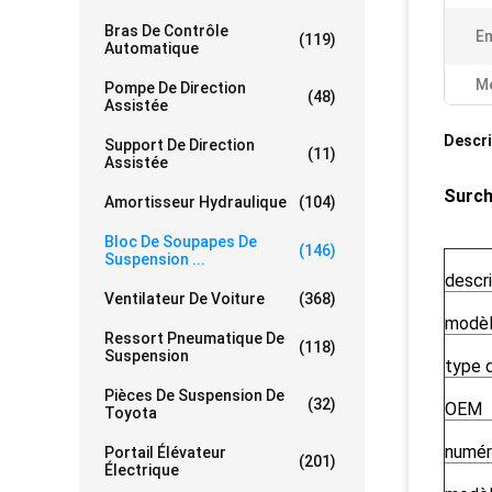
Bras De Contrôle
Em
(119)
Automatique
Me
Pompe De Direction
(48)
Assistée
Descri
Support De Direction
(11)
Assistée
Surch
Amortisseur Hydraulique
(104)
Bloc De Soupapes De
(146)
Suspension ...
descri
Ventilateur De Voiture
(368)
modèl
Ressort Pneumatique De
(118)
Suspension
type 
Pièces De Suspension De
(32)
OEM
Toyota
numéro
Portail Élévateur
(201)
Électrique