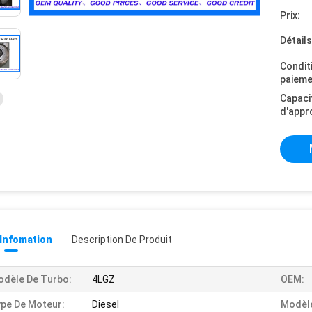
Prix:
Détail
Condit
paieme
Capaci
d'appr
 Infomation
Description De Produit
dèle De Turbo:
4LGZ
OEM:
pe De Moteur:
Diesel
Modèle