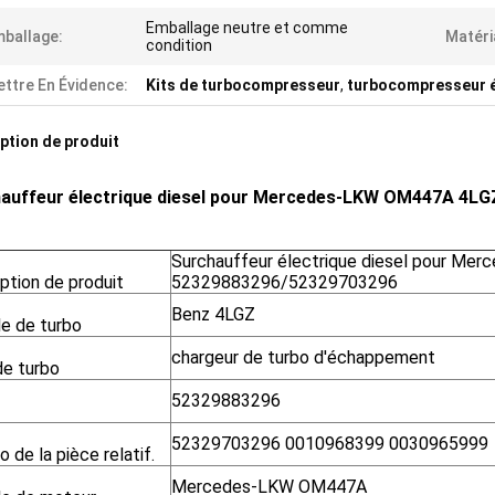
Emballage neutre et comme
ballage:
Matéri
condition
ttre En Évidence:
Kits de turbocompresseur
,
turbocompresseur é
ption de produit
auffeur électrique diesel pour Mercedes-LKW OM447A 4L
Surchauffeur électrique diesel pour M
ption de produit
52329883296/52329703296
Benz 4LGZ
e de turbo
chargeur de turbo d'échappement
de turbo
52329883296
52329703296 0010968399 0030965999
 de la pièce relatif.
Mercedes-LKW OM447A