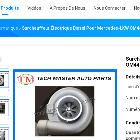
 Produits
Vidéos
À Propos De Nous
Nous Contacter
No
umatique
Surchauffeur Électrique Diesel Pour Mercedes-LKW OM
Surch
OM447
Détails
Lieu d'o
Nom de
Numéro
Condit
Quanti
comma