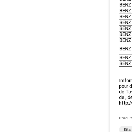
BENZ
BENZ
BENZ
BENZ
BENZ
BENZ
BENZ
BENZ
BENZ
BENZ
Imform
pour d
de Toy
de , d
http:
Produit
Kits