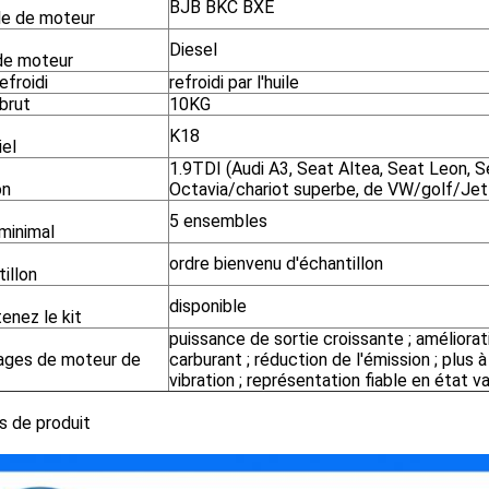
BJB BKC BXE
e de moteur
Diesel
de moteur
efroidi
refroidi par l'huile
brut
10KG
K18
iel
1.9TDI (Audi A3, Seat Altea, Seat Leon, S
on
Octavia/chariot superbe, de VW/golf/Je
5 ensembles
minimal
ordre bienvenu d'échantillon
illon
disponible
enez le kit
puissance de sortie croissante ; amélior
ages de moteur de
carburant ; réduction de l'émission ; plus à
vibration ; représentation fiable en état v
s de produit