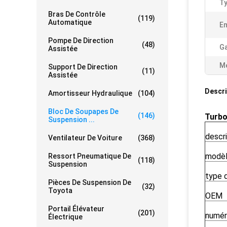
Ty
Bras De Contrôle
(119)
Automatique
Em
Pompe De Direction
(48)
Ga
Assistée
Me
Support De Direction
(11)
Assistée
Descri
Amortisseur Hydraulique
(104)
Bloc De Soupapes De
(146)
Turbo
Suspension ...
descri
Ventilateur De Voiture
(368)
modèl
Ressort Pneumatique De
(118)
Suspension
type 
Pièces De Suspension De
(32)
Toyota
OEM
Portail Élévateur
(201)
numéro
Électrique