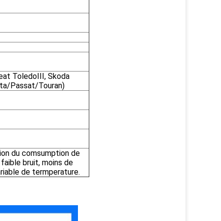
eat ToledoIII, Skoda
tta/Passat/Touran)
ation du comsumption de
 faible bruit, moins de
ariable de termperature.