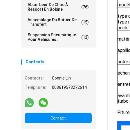
modèl
Absorbeur De Choc À
(76)
Ressort En Bobine
type 
Assemblage Du Boîtier De
type r
(15)
Transfert
poids 
Suspension Pneumatique
(12)
matér
Pour Véhicules ...
applii
ordre 
Contacts
échant
Contacts:
Connie Lin
entret
Téléphone:
008619578272614
avant
turbo
Piture
Contact