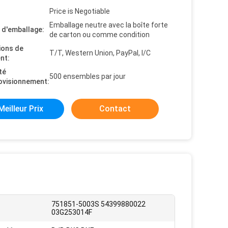
Price is Negotiable
Emballage neutre avec la boîte forte
s d'emballage:
de carton ou comme condition
ions de
T/T, Western Union, PayPal, l/C
nt:
té
500 ensembles par jour
ovisionnement:
Meilleur Prix
Contact
751851-5003S 54399880022
03G253014F