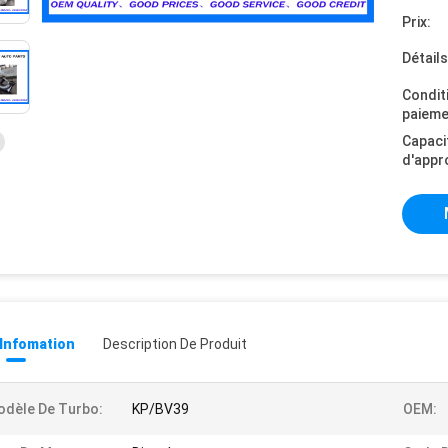
Prix:
Détail
Condit
paieme
Capaci
d'appr
 Infomation
Description De Produit
dèle De Turbo:
KP/BV39
OEM: