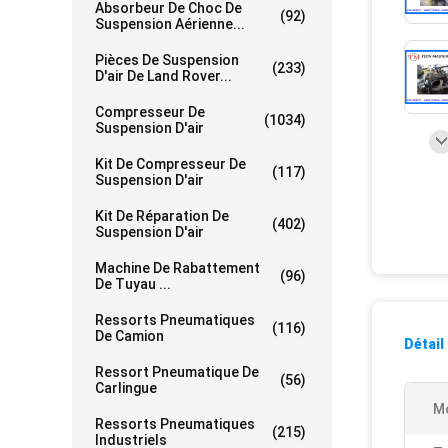
Absorbeur De Choc De
(92)
Suspension Aérienne...
Pièces De Suspension
(233)
D'air De Land Rover...
Compresseur De
(1034)
Suspension D'air
Kit De Compresseur De
(117)
Suspension D'air
Kit De Réparation De
(402)
Suspension D'air
Machine De Rabattement
(96)
De Tuyau ...
Ressorts Pneumatiques
(116)
De Camion
Détail
Ressort Pneumatique De
(56)
Carlingue
Mo
Ressorts Pneumatiques
(215)
Industriels