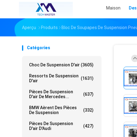
Maison
Des
Aperçu
Produits
Bloc De Soupapes De Suspension Pne
Catégories
Choc De Suspension D'air
(3605)
Ressorts De Suspension
(1631)
D'air
Pièces De Suspension
(637)
D'air De Mercedes...
BMW Aèrent Des Pièces
(332)
De Suspension
Pièces De Suspension
(427)
D'air D'Audi