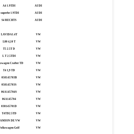
A4 1.9TDI
AUDI
I superbe 1.9TDI
AUDI
S4 RECHTS
AUDI
LAVIDA1.4T
VW
L80 4,10 T
VW
T5 2.5T D
VW
L T 2.5TDI
VW
kswagen Crafter TD
VW
T4 1,9 TD
VW
058145703B
VW
058145703S
VW
06A145704S
VW
06A145704
VW
038145701D
VW
T4TD2.5TD
VW
AMION DE VW
VW
Volkswagen Golf
VW