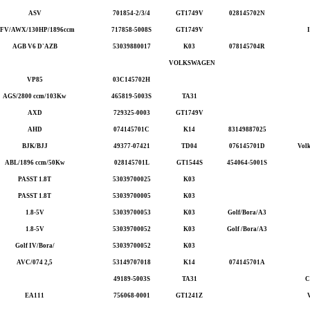
ASV
701854-2/3/4
GT1749V
028145702N
FV/AWX/130HP/1896ccm
717858-5008S
GT1749V
AGB V6 D'AZB
53039880017
K03
078145704R
VOLKSWAGEN
VP85
03C145702H
AGS/2800 ccm/103Kw
465819-5003S
TA31
AXD
729325-0003
GT1749V
AHD
074145701C
K14
83149887025
BJK/BJJ
49377-07421
TD04
076145701D
Vol
ABL/1896 ccm/50Kw
028145701L
GT1544S
454064-5001S
PASST 1.8T
53039700025
K03
PASST 1.8T
53039700005
K03
1.8-5V
53039700053
K03
Golf/Bora/A3
1.8-5V
53039700052
K03
Golf /Bora/A3
Golf IV/Bora/
53039700052
K03
AVC/074 2,5
53149707018
K14
074145701A
49189-5003S
TA31
C
EA111
756068-0001
GT1241Z