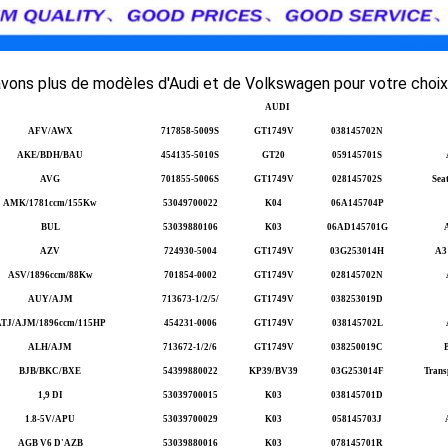
avons plus de modèles d'Audi et de Volkswagen pour votre choix
AUDI
AFV/AWX
717858-5009S
GT1749V
038145702N
AKE/BDH/BAU
454135-5010S
GT20
059145701S
AVG
701855-5006S
GT1749V
028145702S
Sea
AMK/1781ccm/155Kw
53049700022
K04
06A145704P
BUL
53039880106
K03
06AD145701G
AZV
724930-5004
GT1749V
03G253014H
A3 
ASV/1896ccm/88Kw
701854-0002
GT1749V
028145702N
AUY/AJM
713673-1/2/5/
GT1749V
038253019D
TJ/AJM/1896ccm/115HP
454231-0006
GT1749V
038145702L
ALH/AJM
713672-1/2/6
GT1749V
038250019C
BJB/BKC/BXE
54399880022
KP39/BV39
03G253014F
Trans
1,9 DI
53039700015
K03
038145701D
1.8-5V/APU
53039700029
K03
058145703J
AGB V6 D'AZB
53039880016
K03
078145701R