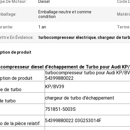
pe De Moteur:
Diesel
Code D
Emballage neutre et comme
ballage:
Matéri
condition
rantie:
1 an
Terme
ttre En Évidence:
turbocompresseur électrique
,
chargeur de tur
ption de produit
compresseur diesel d'échappement de Turbo pour Audi K
turbocompresseur turbo pour Audi KP/
ption de produit
54399880022
KP/BV39
e de turbo
chargeur de turbo d'échappement
de turbo
751851-5003S
54399880022 03G253014F
 de la pièce relatif.