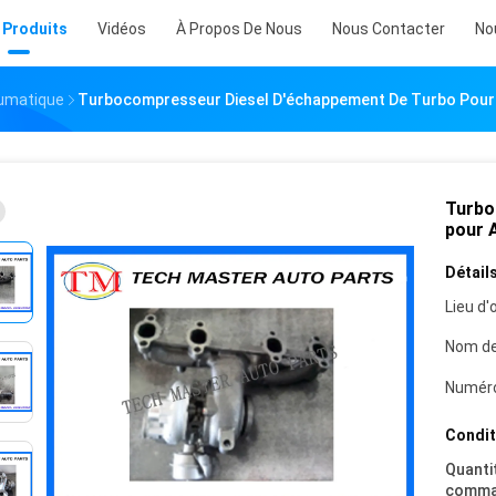
 Produits
Vidéos
À Propos De Nous
Nous Contacter
No
umatique
Turbocompresseur Diesel D'échappement De Turbo Pour
Turbo
pour 
Détails
Lieu d'o
Nom de
Numéro
Condit
Quanti
comma