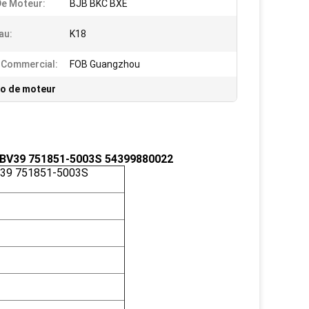
e Moteur:
BJB BKC BXE
au:
K18
 Commercial:
FOB Guangzhou
bo de moteur
P/BV39 751851-5003S 54399880022
BV39 751851-5003S