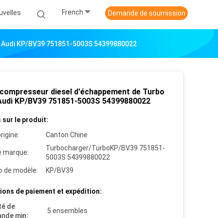
French
uvelles
Demande de soumission
 Audi KP/BV39 751851-5003S 54399880022
compresseur diesel d'échappement de Turbo
Audi KP/BV39 751851-5003S 54399880022
 sur le produit:
rigine:
Canton Chine
Turbocharger/TurboKP/BV39 751851-
 marque:
5003S 54399880022
 de modèle:
KP/BV39
ions de paiement et expédition:
té de
5 ensembles
nde min: