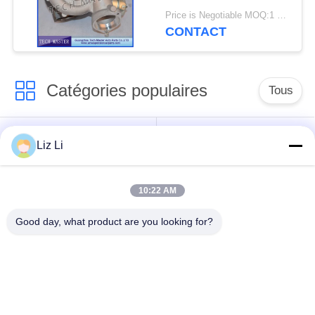
de turbocompresseur
Price is Negotiable MOQ:1 pcs
de GT2260V
CONTACT
Catégories populaires
Tous
Choc de suspension
ressorts de
Liz Li
d'air
suspension d'air
10:22 AM
pièces de suspension
BMW aèrent des
d'air de Mercedes-
pièces de suspension
Good day, what product are you looking for?
benz
Pièces de
Absorbeur de choc de
suspension d'air
suspension aérienne
d'Audi