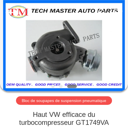
Guangzhou
Tech
master
auto
parts
co.ltd.
All
Rights
MAISON
Reserved.
DES
PRODUITS
VIDÉOS
À
PROPOS
Bloc de soupapes de suspension pneumatique
DE
Haut VW efficace du
NOUS
turbocompresseur GT1749VA