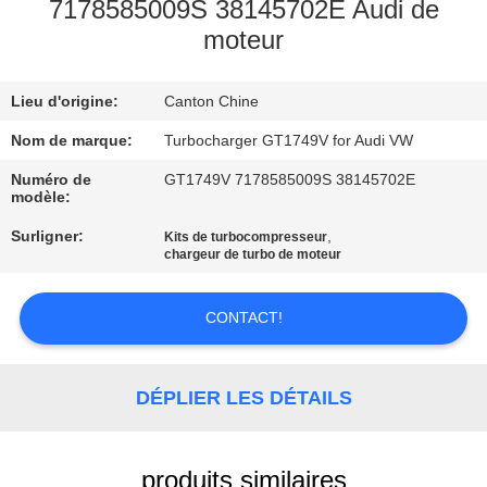
7178585009S 38145702E Audi de
moteur
VISITE
DE
Lieu d'origine:
Canton Chine
L'USINE
Nom de marque:
Turbocharger GT1749V for Audi VW
CONTRÔLE
Numéro de
GT1749V 7178585009S 38145702E
modèle:
DE
Surligner:
,
Kits de turbocompresseur
QUALITÉ
chargeur de turbo de moteur
NOUS
CONTACT!
CONTACTER
DÉPLIER LES DÉTAILS
NOUVELLES
produits similaires