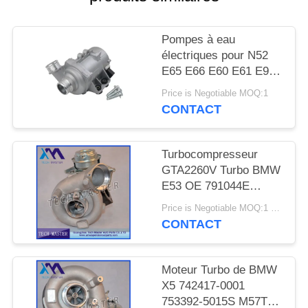
DEMANDER
UN DEVIS
Pompes à eau
électriques pour N52
PLAN
E65 E66 E60 E61 E90
E91
DU
Price is Negotiable MOQ:1
CONTACT
SITE
Turbocompresseur
INTIMITÉ
GTA2260V Turbo BMW
POLITIQUE
E53 OE 791044E
7791046F de moteur de
Price is Negotiable MOQ:1 pcs
MT57TU
CONTACT
Moteur Turbo de BMW
X5 742417-0001
753392-5015S M57TU