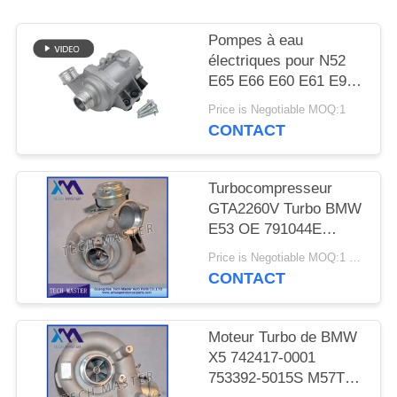
DEMANDER
UN DEVIS
Pompes à eau
électriques pour N52
E65 E66 E60 E61 E90
PLAN
E91
Price is Negotiable MOQ:1
DU
CONTACT
SITE
Turbocompresseur
INTIMITÉ
GTA2260V Turbo BMW
E53 OE 791044E
POLITIQUE
7791046F de moteur de
Price is Negotiable MOQ:1 pcs
MT57TU
CONTACT
Moteur Turbo de BMW
X5 742417-0001
753392-5015S M57TU