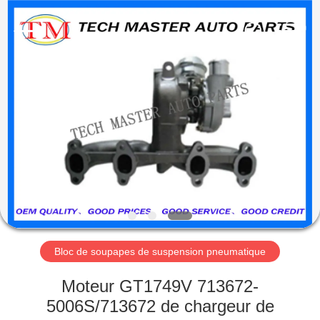
Guangzhou
Tech
master
auto
parts
co.ltd.
All
Rights
MAISON
Reserved.
DES
PRODUITS
VIDÉOS
À
PROPOS
Bloc de soupapes de suspension pneumatique
DE
Moteur GT1749V 713672-
NOUS
5006S/713672 de chargeur de