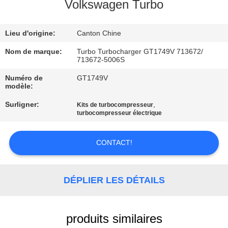
Volkswagen Turbo
VISITE
Lieu d'origine:
Canton Chine
DE
L'USINE
Nom de marque:
Turbo Turbocharger GT1749V 713672/
713672-5006S
Numéro de
GT1749V
CONTRÔLE
modèle:
DE
Surligner:
,
Kits de turbocompresseur
turbocompresseur électrique
QUALITÉ
CONTACT!
NOUS
CONTACTER
DÉPLIER LES DÉTAILS
NOUVELLES
produits similaires