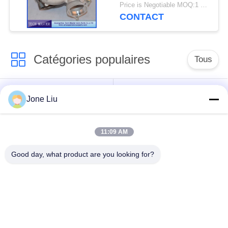
de turbocompresseur
Price is Negotiable MOQ:1 pcs
de GT2260V
CONTACT
Catégories populaires
Tous
Choc de suspension
ressorts de
Jone Liu
d'air
suspension d'air
11:09 AM
pièces de suspension
BMW aèrent des
d'air de Mercedes-
pièces de suspension
Good day, what product are you looking for?
benz
Pièces de
Absorbeur de choc de
suspension d'air
suspension aérienne
d'Audi