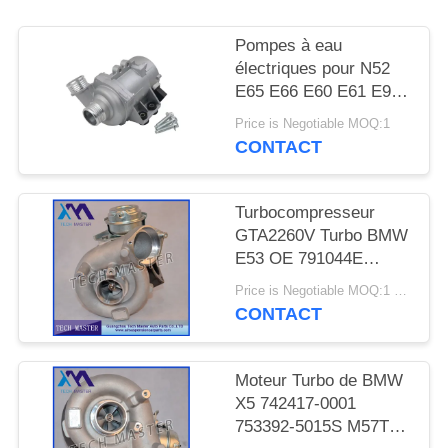
DEMANDER
UN DEVIS
Pompes à eau
électriques pour N52
E65 E66 E60 E61 E90
PLAN
E91
Price is Negotiable MOQ:1
DU
CONTACT
SITE
Turbocompresseur
INTIMITÉ
GTA2260V Turbo BMW
E53 OE 791044E
POLITIQUE
7791046F de moteur de
Price is Negotiable MOQ:1 pcs
MT57TU
CONTACT
Moteur Turbo de BMW
X5 742417-0001
753392-5015S M57TU