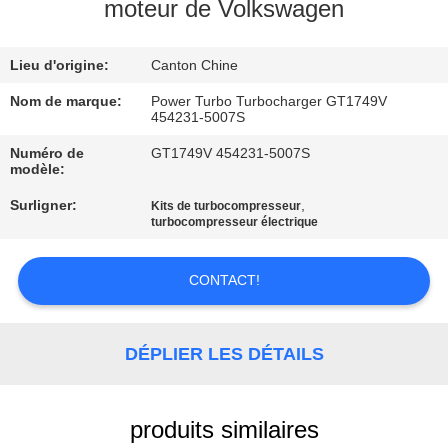
moteur de Volkswagen
VISITE
Lieu d'origine:
Canton Chine
DE
L'USINE
Nom de marque:
Power Turbo Turbocharger GT1749V
454231-5007S
Numéro de
GT1749V 454231-5007S
CONTRÔLE
modèle:
DE
Surligner:
,
Kits de turbocompresseur
turbocompresseur électrique
QUALITÉ
CONTACT!
NOUS
CONTACTER
DÉPLIER LES DÉTAILS
NOUVELLES
produits similaires