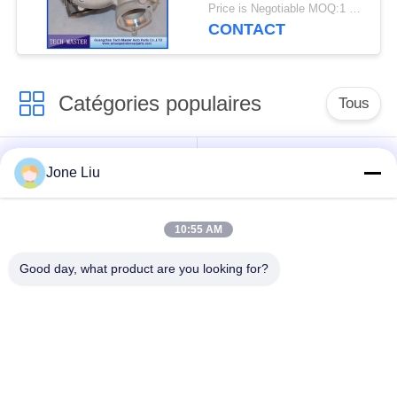
de turbocompresseur
Price is Negotiable MOQ:1 pcs
de GT2260V
CONTACT
Catégories populaires
Tous
Choc de suspension
ressorts de
Jone Liu
d'air
suspension d'air
10:55 AM
pièces de suspension
BMW aèrent des
d'air de Mercedes-
pièces de suspension
Good day, what product are you looking for?
benz
Pièces de
Absorbeur de choc de
suspension d'air
suspension aérienne
d'Audi