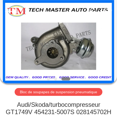
Guangzhou
Tech
master
auto
parts
co.ltd.
All
Rights
MAISON
Reserved.
DES
PRODUITS
VIDÉOS
À
PROPOS
Bloc de soupapes de suspension pneumatique
DE
Audi/Skoda/turbocompresseur
NOUS
GT1749V 454231-5007S 028145702H