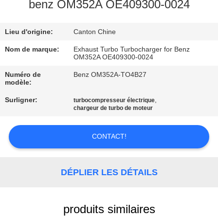
benz OM352A OE409300-0024
VISITE
Lieu d'origine:
Canton Chine
DE
L'USINE
Nom de marque:
Exhaust Turbo Turbocharger for Benz
OM352A OE409300-0024
Numéro de
Benz OM352A-TO4B27
CONTRÔLE
modèle:
DE
Surligner:
,
turbocompresseur électrique
chargeur de turbo de moteur
QUALITÉ
CONTACT!
NOUS
CONTACTER
DÉPLIER LES DÉTAILS
NOUVELLES
produits similaires