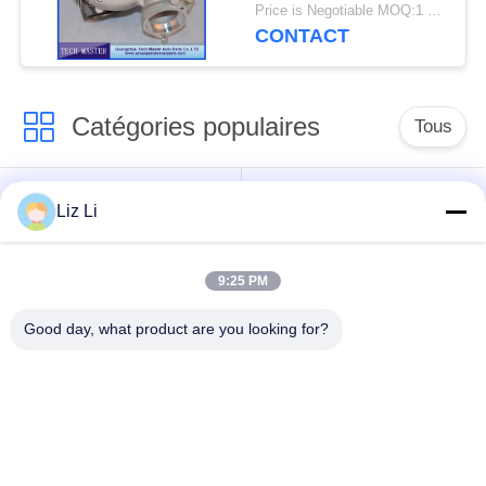
de turbocompresseur
Price is Negotiable MOQ:1 pcs
de GT2260V
CONTACT
Catégories populaires
Tous
Choc de suspension
ressorts de
Liz Li
d'air
suspension d'air
9:25 PM
pièces de suspension
BMW aèrent des
d'air de Mercedes-
pièces de suspension
Good day, what product are you looking for?
benz
Pièces de
Absorbeur de choc de
suspension d'air
suspension aérienne
d'Audi