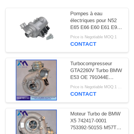
DEMANDER
UN DEVIS
Pompes à eau
électriques pour N52
E65 E66 E60 E61 E90
PLAN
E91
Price is Negotiable MOQ:1
DU
CONTACT
SITE
Turbocompresseur
INTIMITÉ
GTA2260V Turbo BMW
E53 OE 791044E
POLITIQUE
7791046F de moteur de
Price is Negotiable MOQ:1 pcs
MT57TU
CONTACT
Moteur Turbo de BMW
X5 742417-0001
753392-5015S M57TU