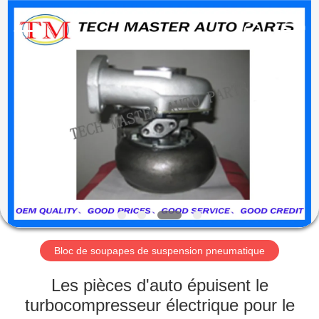
Guangzhou
Tech
master
auto
parts
co.ltd.
All
Rights
MAISON
Reserved.
DES
PRODUITS
VIDÉOS
À
PROPOS
Bloc de soupapes de suspension pneumatique
DE
Les pièces d'auto épuisent le
NOUS
turbocompresseur électrique pour le