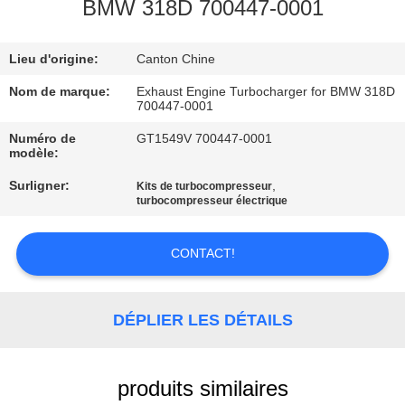
BMW 318D 700447-0001
VISITE
Lieu d'origine:
Canton Chine
DE
L'USINE
Nom de marque:
Exhaust Engine Turbocharger for BMW 318D
700447-0001
Numéro de
GT1549V 700447-0001
CONTRÔLE
modèle:
DE
Surligner:
,
Kits de turbocompresseur
turbocompresseur électrique
QUALITÉ
CONTACT!
NOUS
CONTACTER
DÉPLIER LES DÉTAILS
NOUVELLES
produits similaires