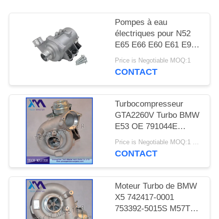
DEMANDER
UN DEVIS
Pompes à eau
électriques pour N52
E65 E66 E60 E61 E90
PLAN
E91
Price is Negotiable MOQ:1
DU
CONTACT
SITE
Turbocompresseur
INTIMITÉ
GTA2260V Turbo BMW
E53 OE 791044E
POLITIQUE
7791046F de moteur de
Price is Negotiable MOQ:1 pcs
MT57TU
CONTACT
Moteur Turbo de BMW
X5 742417-0001
753392-5015S M57TU