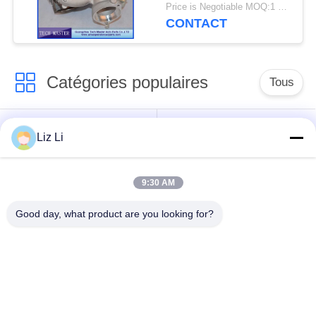
de turbocompresseur
Price is Negotiable MOQ:1 pcs
de GT2260V
CONTACT
Catégories populaires
Tous
Choc de suspension
ressorts de
Liz Li
d'air
suspension d'air
9:30 AM
pièces de suspension
BMW aèrent des
d'air de Mercedes-
pièces de suspension
Good day, what product are you looking for?
benz
Pièces de
Absorbeur de choc de
suspension d'air
suspension aérienne
d'Audi