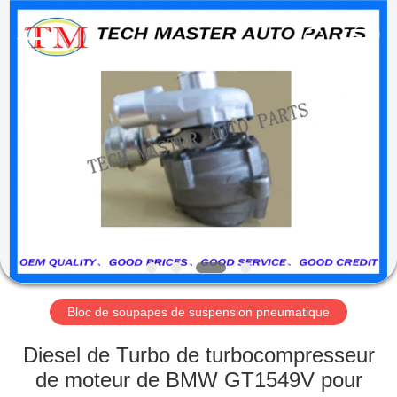
Guangzhou
Tech
master
auto
parts
co.ltd.
All
Rights
MAISON
Reserved.
DES
PRODUITS
VIDÉOS
À
PROPOS
Bloc de soupapes de suspension pneumatique
DE
Diesel de Turbo de turbocompresseur
NOUS
de moteur de BMW GT1549V pour