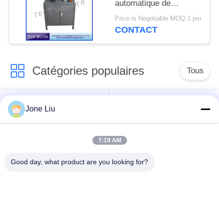
automatique de
suspension d'air de
Price is Negotiable MOQ:1 jeu
choc d'air pour la
CONTACT
suspension air de
Mercedes/BMW
Catégories populaires
Tous
Choc de suspension
ressorts de
Jone Liu
d'air
suspension d'air
7:19 AM
pièces de suspension
BMW aèrent des
d'air de Mercedes-
pièces de suspension
Good day, what product are you looking for?
benz
Pièces de
Absorbeur de choc de
suspension d'air
suspension aérienne
d'Audi