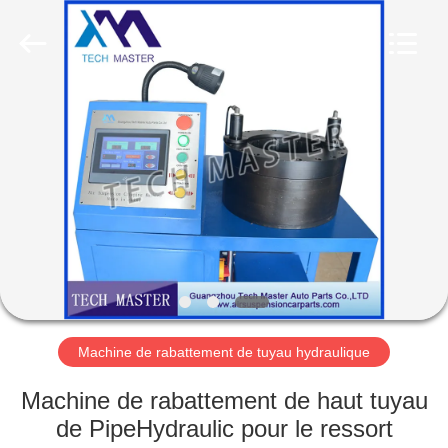
Guangzhou
Tech
master
auto
parts
co.ltd.
All
Rights
MAISON
Reserved.
DES
PRODUITS
VIDÉOS
À
PROPOS
Machine de rabattement de tuyau hydraulique
DE
Machine de rabattement de haut tuyau
NOUS
de PipeHydraulic pour le ressort