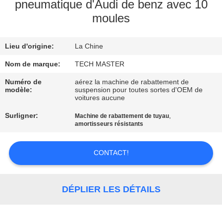
pneumatique d'Audi de benz avec 10
moules
VISITE
DE
Lieu d'origine:
La Chine
L'USINE
Nom de marque:
TECH MASTER
CONTRÔLE
Numéro de
aérez la machine de rabattement de
modèle:
suspension pour toutes sortes d'OEM de
DE
voitures aucune
QUALITÉ
Surligner:
,
Machine de rabattement de tuyau
amortisseurs résistants
NOUS
CONTACT!
CONTACTER
DÉPLIER LES DÉTAILS
NOUVELLES