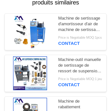
DEMANDER
produits similaires
UN DEVIS
Machine de sertissage
d'amortisseur d'air de
PLAN
machine de sertissage
DU
de suspension d'air
Price is Negotiable MOQ:1pcs
SITE
avec la suspension
CONTACT
d'air de réparation de
montage d'écran
INTIMITÉ
Machine-outil manuelle
POLITIQUE
de sertissage de
ressort de suspension
d'air pour la machine
Price is Negotiable MOQ:1 jeu
de sertissage de choc
CONTACT
de suspension d'air
d'Audi
Machine de
rabattement