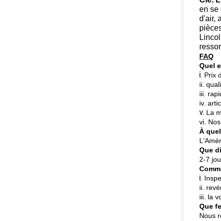
en se 
d'air,
pièce
Lincol
ressor
FAQ
Quel e
i.
Prix 
ii. qua
iii. r
iv. ar
v.
La m
vi. No
À quel
L'Amér
Que di
2-7 jo
Commen
i.
Inspe
ii. re
iii. la
Que fe
Nous r