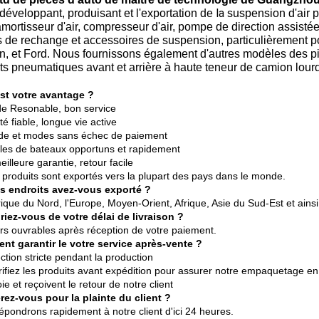
la
développant, produisant et l'exportation de
suspension d'air 
 amortisseur d'air, compresseur d'air, pompe de direction assistée
s de rechange et accessoires de suspension, particulièrement
n, et Ford. Nous fournissons également d'autres modèles des pi
ts pneumatiques avant et arrière à haute teneur de camion lourd
st votre avantage ?
de Resonable, bon service
lité fiable, longue vie active
apide et modes sans échec de paiement
ticles de bateaux opportuns et rapidement
eilleure garantie, retour facile
s produits sont exportés vers la plupart des pays dans le monde.
s endroits avez-vous exporté ?
ique du Nord, l'Europe, Moyen-Orient, Afrique, Asie du Sud-Est et ainsi
riez-vous de votre délai de livraison ?
urs ouvrables après réception de votre paiement.
t garantir le votre service après-vente ?
ction stricte pendant la production
vérifiez les produits avant expédition pour assurer notre empaquetage en
 voie et reçoivent le retour de notre client
rez-vous pour la plainte du client ?
épondrons rapidement à notre client d'ici 24 heures.