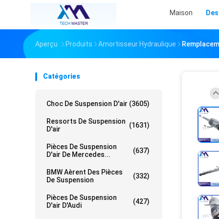
Maison
Des
Aperçu
Produits
Amortisseur Hydraulique
Remplaceme
Catégories
Choc De Suspension D'air
(3605)
Ressorts De Suspension
(1631)
D'air
Pièces De Suspension
(637)
D'air De Mercedes...
BMW Aèrent Des Pièces
(332)
De Suspension
Pièces De Suspension
(427)
D'air D'Audi