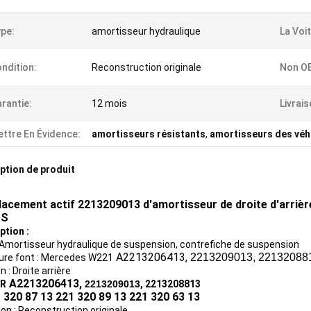
pe:
amortisseur hydraulique
La Voi
ndition:
Reconstruction originale
Non O
rantie:
12 mois
Livrais
ttre En Évidence:
amortisseurs résistants
,
amortisseurs des véh
ption de produit
acement actif 2213209013 d'amortisseur de droite d'arrièr
 S
ption :
 Amortisseur hydraulique de suspension, contrefiche de suspension
A2213206413,
2213209013, 22132088
ture font : Mercedes W221
n : Droite arrière
A2213206413,
(R
2213209013
, 2213208813
 320 87 13 221 320 89 13 221 320 63 13
ion : Reconstruction originale