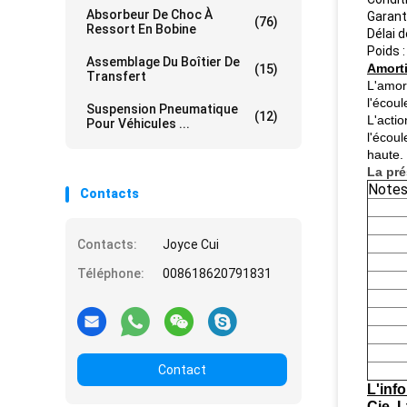
Absorbeur De Choc À
Garant
(76)
Ressort En Bobine
Délai d
Poids 
Assemblage Du Boîtier De
Amort
(15)
Transfert
L'amort
l'écoul
Suspension Pneumatique
(12)
L'actio
Pour Véhicules ...
l'écou
haute.
La pré
Note
Contacts
Contacts:
Joyce Cui
Téléphone:
008618620791831
Contact
L'info
Cie. 