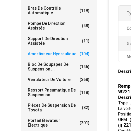
Bras De Contrôle
(119)
Automatique
Ty
Pompe De Direction
(48)
Assistée
Co
Support De Direction
(11)
Assistée
Ga
Amortisseur Hydraulique
(104)
Me
Bloc De Soupapes De
(146)
Suspension ...
Descri
Ventilateur De Voiture
(368)
Rempl
Ressort Pneumatique De
W221
(118)
Suspension
Descri
Type :
Pièces De Suspension De
(32)
La voi
Toyota
Positio
OEM :
Portail Élévateur
(201)
221
Électrique
(l)
Condit