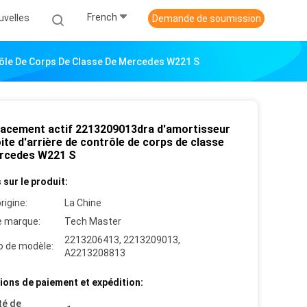
French
uvelles
Demande de soumission
rôle De Corps De Classe De Mercedes W221 S
acement actif 2213209013dra d'amortisseur
ite d'arrière de contrôle de corps de classe
rcedes W221 S
 sur le produit:
rigine:
La Chine
 marque:
Tech Master
2213206413, 2213209013,
 de modèle:
A2213208813
ions de paiement et expédition:
té de