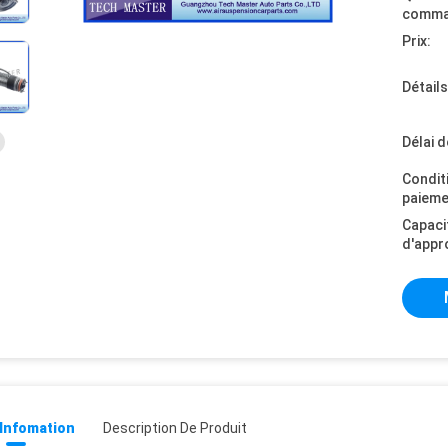
comma
Prix:
Détail
Délai d
Condit
paieme
Capaci
d'appr
 Infomation
Description De Produit