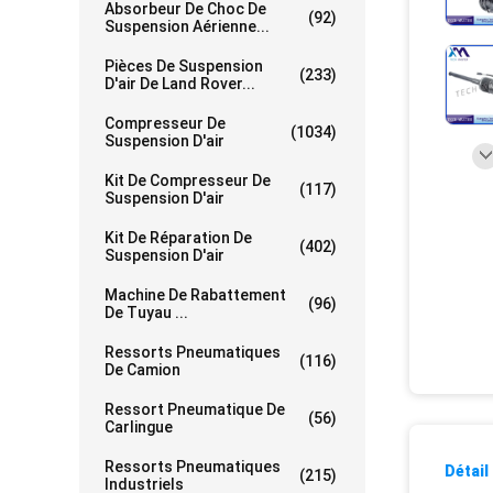
Absorbeur De Choc De
(92)
Suspension Aérienne...
Pièces De Suspension
(233)
D'air De Land Rover...
Compresseur De
(1034)
Suspension D'air
Kit De Compresseur De
(117)
Suspension D'air
Kit De Réparation De
(402)
Suspension D'air
Machine De Rabattement
(96)
De Tuyau ...
Ressorts Pneumatiques
(116)
De Camion
Ressort Pneumatique De
(56)
Carlingue
Ressorts Pneumatiques
Détail
(215)
Industriels