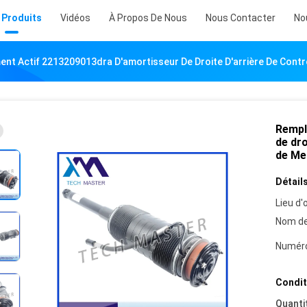
 Produits
Vidéos
À Propos De Nous
Nous Contacter
No
nt Actif 2213209013dra D'amortisseur De Droite D'arrière De Cont
Rempl
de dro
de Me
Détails
Lieu d'o
Nom de
Numéro
Condit
Quanti