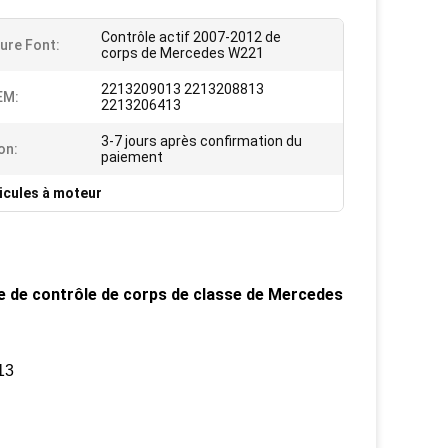
Contrôle actif 2007-2012 de
ture Font:
corps de Mercedes W221
2213209013 2213208813
EM:
2213206413
3-7 jours après confirmation du
on:
paiement
icules à moteur
e de contrôle de corps de classe de Mercedes
13