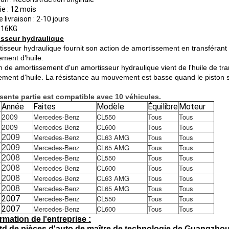
ie : 12 mois
e livraison : 2-10 jours
: 16KG
isseur hydraulique
isseur hydraulique fournit son action de amortissement en transférant l'
ement d'huile.
n de amortissement d'un amortisseur hydraulique vient de l'huile de tran
lement d'huile. La résistance au mouvement est basse quand le piston 
sente partie est compatible avec 10 véhicules
.
s
Année
Faites
Modèle
Équilibre
Moteur
Mercedes-Benz
CL550
Tous
Tous
2009
Mercedes-Benz
CL600
Tous
Tous
2009
Mercedes-Benz
CL63 AMG
Tous
Tous
2009
Mercedes-Benz
CL65 AMG
Tous
Tous
2009
Mercedes-Benz
CL550
Tous
Tous
2008
Mercedes-Benz
CL600
Tous
Tous
2008
Mercedes-Benz
CL63 AMG
Tous
Tous
2008
Mercedes-Benz
CL65 AMG
Tous
Tous
2008
2007
Mercedes-Benz
CL550
Tous
Tous
2007
Mercedes-Benz
CL600
Tous
Tous
rmation de l'entreprise :
Ltd de pièces d'auto de maître de technologie de Guangzho