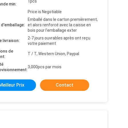
1pcs
nde min:
Price is Negotiable
Emballé dans le carton premièrement,
s d'emballage:
et alors renforcé avec la caisse en
bois pour l'emballage exter
2-7 jours ouvrables après ont reçu
e livraison:
votre paiement
ions de
T / T, Western Union, Paypal
nt:
té
3,000pcs par mois
ovisionnement:
Meilleur Prix
Contact