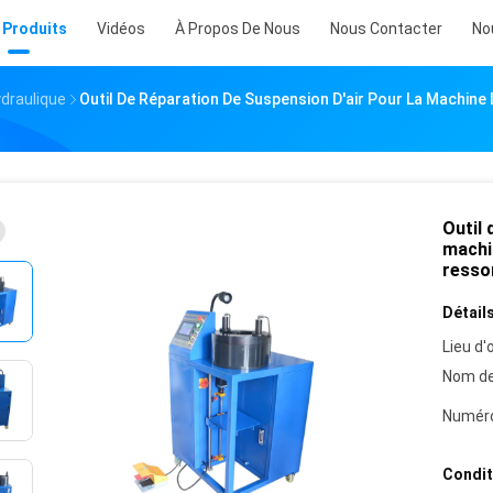
 Produits
Vidéos
À Propos De Nous
Nous Contacter
No
draulique
Outil De Réparation De Suspension D'air Pour La Machine
Outil 
machi
resso
Détails
Lieu d'o
Nom de
Numéro
Condit