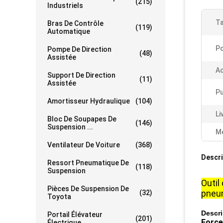
(215)
Industriels
Ta
Bras De Contrôle
(119)
Automatique
Po
Pompe De Direction
(48)
Assistée
Ac
Support De Direction
(11)
Assistée
Pu
Amortisseur Hydraulique
(104)
Li
Bloc De Soupapes De
(146)
Suspension ...
Me
Ventilateur De Voiture
(368)
Descri
Ressort Pneumatique De
(118)
Suspension
Outil
Pièces De Suspension De
pneum
(32)
Toyota
Descri
Portail Élévateur
(201)
Force
Électrique