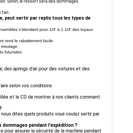
sion. Sinon, le ressort sera des dommages.
 fait.
 peut sertir par replis tous les types de
embles s'étendent pour 1/4' à 1 1/4' des tuyaux
t rend le rabattement facile.
t meulage.
s futuristes.
, des aprings d'air pour des voitures et des
aire selon vos conditions
aillée et le CD de montrer à nos clients comment
?
ous dites quels produits vous voulez sertir par
 dommages pendant l'expédition ?
e pour assurer la sécurité de
la
machine pendant