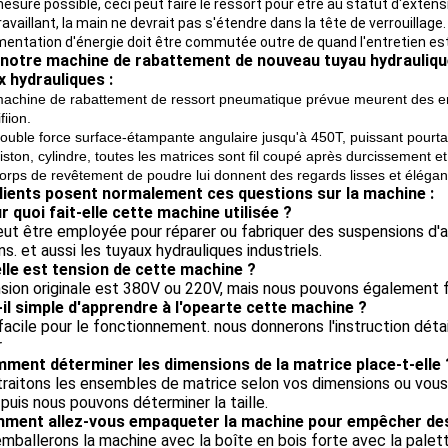
mesure possible, ceci peut faire le ressort pour être au statut d'exten
ravaillant, la main ne devrait pas s'étendre dans la tête de verrouillage.
imentation d'énergie doit être commutée outre de quand l'entretien est
 notre machine de rabattement de nouveau tuyau hydraulique,
x hydrauliques :
achine de rabattement de ressort pneumatique prévue meurent des ens
fiion.
ouble force surface-étampante angulaire jusqu'à 450T, puissant pourtan
iston, cylindre, toutes les matrices sont fil coupé après durcissement e
orps de revêtement de poudre lui donnent des regards lisses et élégant
lients posent normalement ces questions sur la machine :
r quoi fait-elle cette machine utilisée ?
eut être employée pour réparer ou fabriquer des suspensions d'air
s. et aussi les tuyaux hydrauliques industriels.
lle est tension de cette machine ?
sion originale est 380V ou 220V, mais nous pouvons également f
-il simple d'apprendre à l'opearte cette machine ?
 facile pour le fonctionnement. nous donnerons l'instruction dét
r
ment déterminer les dimensions de la matrice place-t-elle 
raitons les ensembles de matrice selon vos dimensions ou vous n
, puis nous pouvons déterminer la taille.
ment allez-vous empaqueter la machine pour empêcher des
mballerons la machine avec la boîte en bois forte avec la palett