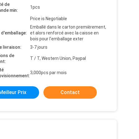
té de
1pcs
nde min:
Price is Negotiable
Emballé dans le carton premièrement,
s d'emballage:
et alors renforcé avec la caisse en
bois pour l'emballage exter
e livraison:
3-7 jours
ions de
T / T, Western Union, Paypal
nt:
té
3,000pcs par mois
ovisionnement:
Meilleur Prix
Contact