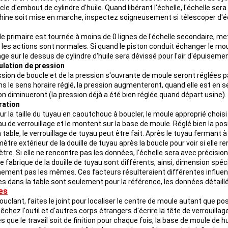
le d'embout de cylindre d'huile. Quand libérant l'échelle, l'échelle se
hine soit mise en marche, inspectez soigneusement si télescoper d'éche
lle primaire est tournée à moins de 0 lignes de l'échelle secondaire, me
 les actions sont normales. Si quand le piston conduit échanger le m
ge sur le dessus de cylindre d'huile sera dévissé pour l'air d'épuisemen
ulation de pression
ssion de boucle et de la pression s'ouvrante de moule seront réglées pa
s le sens horaire réglé, la pression augmenteront, quand elle est en se
on diminueront (la pression déjà a été bien réglée quand départ usine).
ration
ur la taille du tuyau en caoutchouc à boucler, le moule approprié chois
au de verrouillage et le montent sur la base de moule. Réglé bien la po
 table, le verrouillage de tuyau peut être fait. Après le tuyau fermant à
ètre extérieur de la douille de tuyau après la boucle pour voir si elle
tre. Si elle ne rencontre pas les données, l'échelle sera avec précision
 fabrique de la douille de tuyau sont différents, ainsi, dimension spéci
nement pas les mêmes. Ces facteurs résulteraient différentes influence
s dans la table sont seulement pour la référence, les données détai
es
ouclant, faites le joint pour localiser le centre de moule autant que poss
chez l'outil et d'autres corps étrangers d'écrire la tête de verrouillage
s que le travail soit de finition pour chaque fois, la base de moule de h