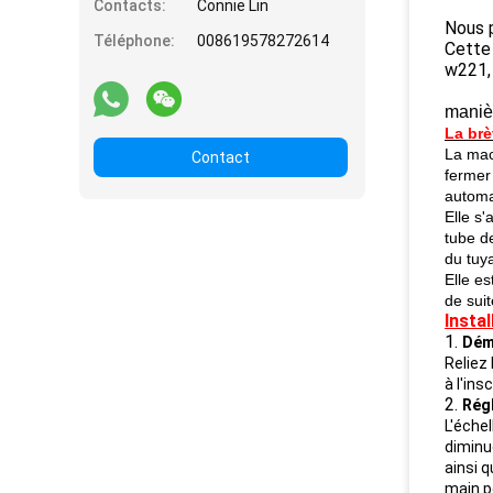
Contacts:
Connie Lin
Nous 
Téléphone:
008619578272614
Cette 
w221,
manièr
La brè
La mac
Contact
fermer
automat
Elle s'
tube d
du tuy
Elle e
de suit
Instal
1.
Dém
Reliez 
à l'ins
2.
Régl
L'échel
diminue
ainsi q
main po