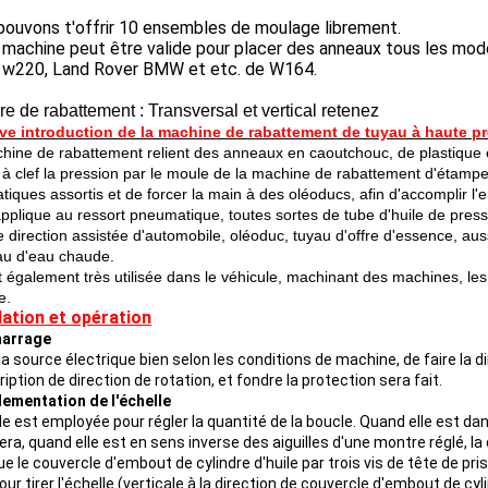
pouvons t'offrir 10 ensembles de moulage librement.
machine peut être valide pour placer des anneaux tous les modèl
 w220, Land Rover BMW et etc. de W164.
e de rabattement : Transversal et vertical retenez
ve introduction de la machine de rabattement de tuyau à haute pr
hine de rabattement relient des anneaux en caoutchouc, de plastique et 
 à clef la pression par le moule de la machine de rabattement d'étamper
iques assortis et de forcer la main à des oléoducs, afin d'accomplir l'e
applique au ressort pneumatique, toutes sortes de tube d'huile de press
e direction assistée d'automobile, oléoduc, tuyau d'offre d'essence, aus
au d'eau chaude.
st également très utilisée dans le véhicule, machinant des machines, le
e.
lation et opération
arrage
la source électrique bien selon les conditions de machine, de faire la 
cription de direction de rotation, et fondre la protection sera fait.
ementation de l'échelle
le est employée pour régler la quantité de la boucle. Quand elle est dan
ra, quand elle est en sens inverse des aiguilles d'une montre réglé, la
ue le couvercle d'embout de cylindre d'huile par trois vis de tête de pris
ur tirer l'échelle (verticale à la direction de couvercle d'embout de cyl