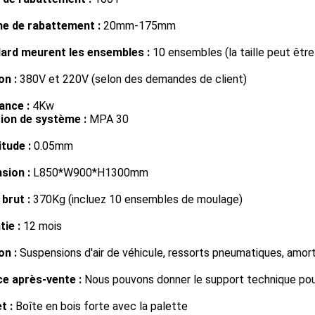
 de rabattement :
20mm-175mm
ard meurent les ensembles :
10 ensembles (la taille peut êtr
on :
380V et 220V (selon des demandes de client)
ance :
4Kw
ion de système :
MPA 30
tude :
0.05mm
sion :
L850*W900*H1300mm
brut :
370Kg (incluez 10 ensembles de moulage)
ie :
12 mois
on :
Suspensions d'air de véhicule, ressorts pneumatiques, amort
ce après-vente :
Nous pouvons donner le support technique pou
t :
Boîte en bois forte avec la palette