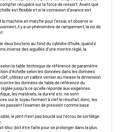
ra compter récupéré sur la force de ressort. Avant que
lle est flexible et si la connexion d'avance est
t la machine en marche pour l'essai, et observe si
ouvement, il y a un phénomène de rampement, la vis de
t.
r deux boutons au fond du cylindre d'huile, quand il
ns inverse des aiguilles d'une montre réglé, la
i selon la table technique de référence de paramètre
sition d'échelle selon les données dans les données
 clef, utilisez un calibre vernier au mease la dimension
 rencontre les données de table de référence du
 réglée jusqu'à ce qu'elle réponde aux exigences.
fique, les matériels, la dureté etc. ne sont
s sur le tuyau fermant à clef le résultat, donc, les
llées passent l'examen de pression comme base.
ible, le joint n'est pas bouclé sur l'écrou de sortilège.
.
uit-bloc doit être faite pour se prolonger dans la plus