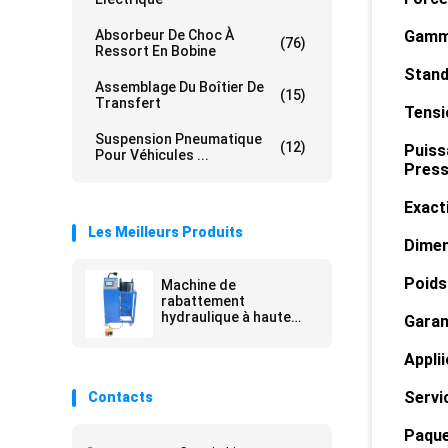
Absorbeur De Choc À
Gamme
(76)
Ressort En Bobine
Stand
Assemblage Du Boîtier De
(15)
Transfert
Tensi
Suspension Pneumatique
(12)
Puiss
Pour Véhicules ...
Press
Exacti
Les Meilleurs Produits
Dimen
Poids 
Machine de
rabattement
hydraulique à haute
Garant
pression de tuyaux
d'air pour l'amortisseur
Applii
Servi
Contacts
Paque