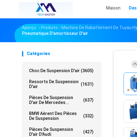
Maison
Des
Aperçu
Produits
Machine De Rabattement De Tuyau Hy
Pneumatique D'amortisseur D'air
Catégories
Choc De Suspension D'air
(3605)
Ressorts De Suspension
(1631)
D'air
Pièces De Suspension
(637)
D'air De Mercedes...
BMW Aèrent Des Pièces
(332)
De Suspension
Pièces De Suspension
(427)
D'air D'Audi