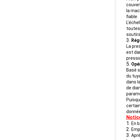
couverc
la mac
fiable.
L'éche
toutes
soutira
3.
Rég
La pre
est dan
pressi
5.
Opé
Basé s
du tuy
dans la
de diam
paramè
Puisque
certai
donnée
Notic
1.
En b
2.
Empê
3.
Aprè