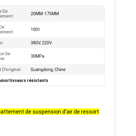
 De
20MM-175MM
tement:
De
100t
tement:
n:
380V, 220V
on De
30MPa
me:
 D'original:
Guangdong, Chine
amortisseurs résistants
abattement de suspension d'air de ressort