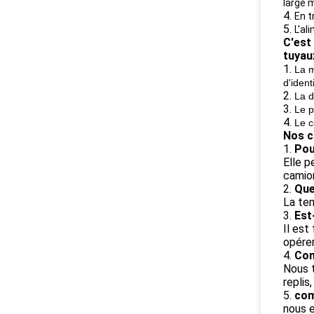
large 
4.
En t
5.
L'al
C'est
tuyau
1.
La m
d'identi
2.
La d
3.
Le p
4.
Le c
Nos c
1.
Pou
Elle p
camion
2.
Que
La ten
3.
Est
Il est
opére
4.
Com
Nous t
replis
5.
com
nous e