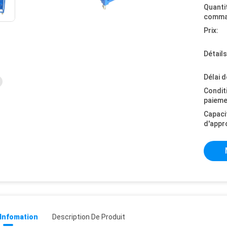
Quanti
comma
Prix:
Détail
Délai d
Condit
paieme
Capaci
d'appr
 Infomation
Description De Produit