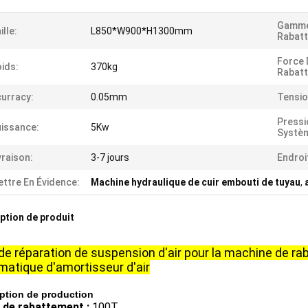
Gamme
ille:
L850*W900*H1300mm
Rabat
Force 
ids:
370kg
Rabat
urracy:
0.05mm
Tensio
Pressi
issance:
5Kw
Systè
vraison:
3-7 jours
Endroit
ttre En Évidence:
Machine hydraulique de cuir embouti de tuyau
,
ption de produit
 de réparation de suspension d'air pour la machine de r
atique d'amortisseur d'air
ption de production
 de rabattement :
100T