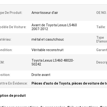
pe De Produit:
Amortisseur d'air
OE NO.
Avant de Toyota Lexus LS460
dèle De Voiture:
Taille:
2007-2012
Type
tériau:
métal et caoutchouc
D'amor
ndition:
Véritable reconstruit
Garant
Toyota Lexus LS460 48020-
EM:
Descri
50242
sition:
Droite avant
ttre En Évidence:
Pièces d'auto de Toyota
,
pièces de voiture de 
ption de produit