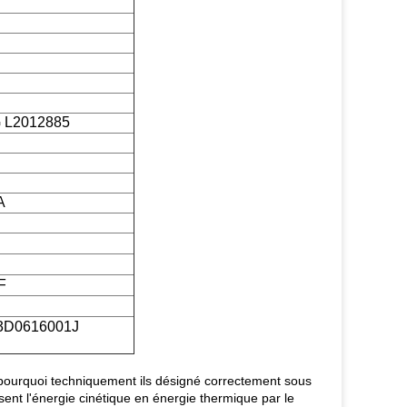
 L2012885
A
F
3D0616001J
st pourquoi techniquement ils désigné correctement sous
sent l'énergie cinétique en énergie thermique par le