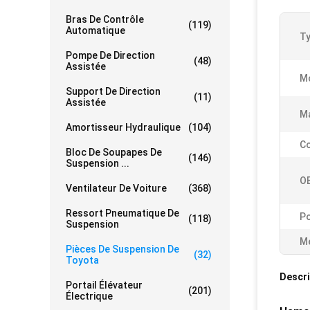
Bras De Contrôle
(119)
Automatique
Ty
Pompe De Direction
(48)
Assistée
Mo
Support De Direction
(11)
Assistée
Ma
Amortisseur Hydraulique
(104)
Co
Bloc De Soupapes De
(146)
Suspension ...
O
Ventilateur De Voiture
(368)
Ressort Pneumatique De
Po
(118)
Suspension
Me
Pièces De Suspension De
(32)
Toyota
Descri
Portail Élévateur
(201)
Électrique