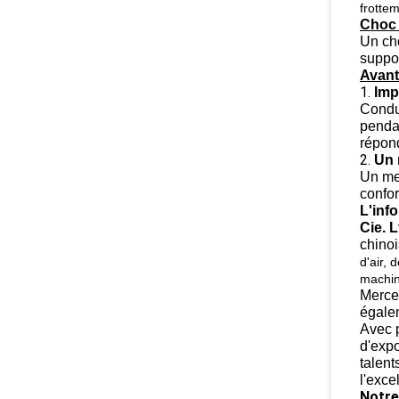
frottem
Choc d
Un cho
suppor
Avant
1.
Imp
Condui
pendan
répond
2.
Un 
Un mei
confor
L'info
Cie. 
chino
d'air, 
machin
Merce
égalem
Avec 
d'expo
talent
l'exce
Notre