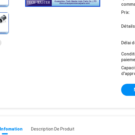
comma
Prix:
Détail
Délai d
Condit
paieme
Capaci
d'appr
 Infomation
Description De Produit