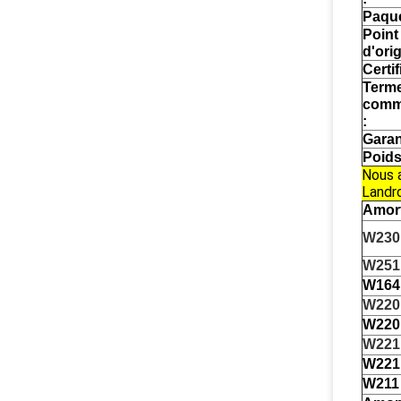
Paque
Point
d'ori
Certifi
Term
comm
:
Garan
Poids
Nous 
Landro
Amort
W230
W251
W164
W220 
W220
W221 
W221
W211