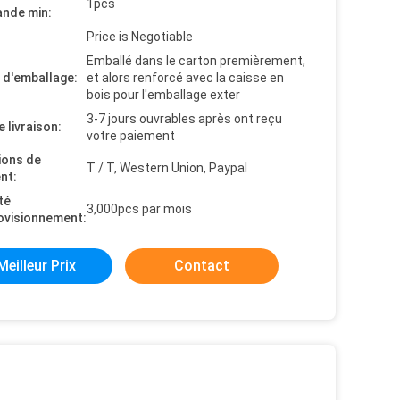
1pcs
nde min:
Price is Negotiable
Emballé dans le carton premièrement,
s d'emballage:
et alors renforcé avec la caisse en
bois pour l'emballage exter
3-7 jours ouvrables après ont reçu
e livraison:
votre paiement
ions de
T / T, Western Union, Paypal
nt:
té
3,000pcs par mois
ovisionnement:
Meilleur Prix
Contact