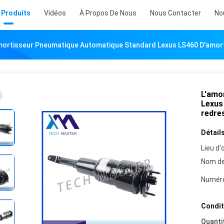
 Produits
Vidéos
À Propos De Nous
Nous Contacter
No
mortisseur Pneumatique Automatique Standard Lexus LS460 D'amort
L'amo
Lexus
redre
Détails
Lieu d'o
Nom de
Numéro
Condit
Quanti