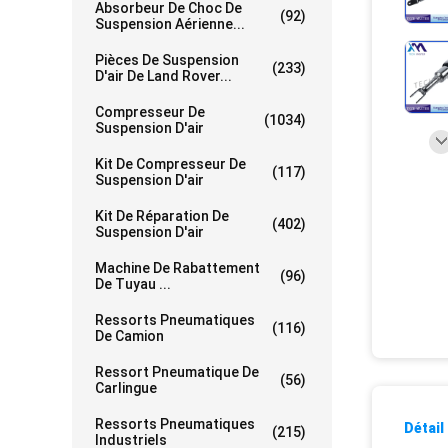
Absorbeur De Choc De
(92)
Suspension Aérienne...
Pièces De Suspension
(233)
D'air De Land Rover...
Compresseur De
(1034)
Suspension D'air
Kit De Compresseur De
(117)
Suspension D'air
Kit De Réparation De
(402)
Suspension D'air
Machine De Rabattement
(96)
De Tuyau ...
Ressorts Pneumatiques
(116)
De Camion
Ressort Pneumatique De
(56)
Carlingue
Ressorts Pneumatiques
Détail
(215)
Industriels