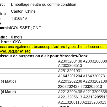
t :
Emballage neutre ou comme condition
Canton, Chine
gine
 :
TS16949
e
ercial
GOUSSET ; CNF
tie :
6 mois
 brut :
10KG
assurons également beaucoup d'autres types d'amortisseur de s
ver, Jaguar et etc.
isseur de suspension d'air pour Mercedes-Benz
A2303200438 A2303200338
A2303208513
A2513201931
A1643201204
A1643200731
(4 Matic)
A2203202238 A2203202138
2203202438 2203205013
(4 Matic)
A2213200438 A2213200538
A2213205613
A221320551
A2113206113 A2113206013