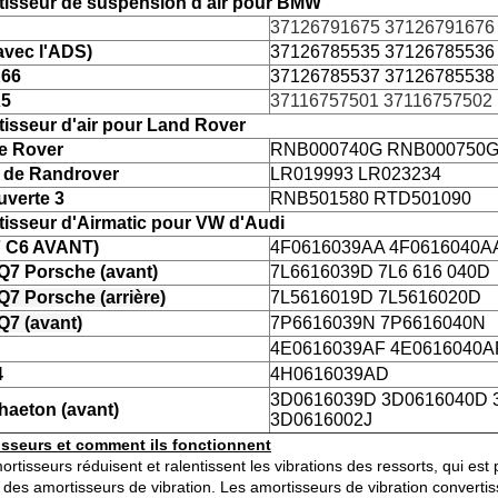
isseur de suspension d'air pour BMW
37126791675 37126791676
avec l'ADS)
37126785535 37126785536
E66
37126785537 37126785538
X5
37116757501 37116757502
isseur d'air pour Land Rover
e Rover
RNB000740G RNB000750G
 de Randrover
LR019993 LR023234
verte 3
RNB501580 RTD501090
isseur d'Airmatic pour VW d'Audi
F C6 AVANT)
4F0616039AA 4F0616040A
Q7 Porsche (avant)
7L6616039D 7L6 616 040D
Q7 Porsche (arrière)
7L5616019D 7L5616020D
Q7 (avant)
7P6616039N 7P6616040N
4E0616039AF 4E0616040A
4
4H0616039AD
3D0616039D 3D0616040D 
aeton (avant)
3D0616002J
sseurs et comment ils fonctionnent
ortisseurs réduisent et ralentissent les vibrations des ressorts, qui e
 des amortisseurs de vibration. Les amortisseurs de vibration convertis