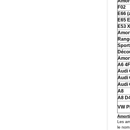
Amort
F02
E66 (
E65 
E53 
Amort
Rang
Sport
Décou
Amort
A6 4
Audi 
Audi 
Audi 
A8
A8 D
VW Ph
Amorti
Les am
le nom