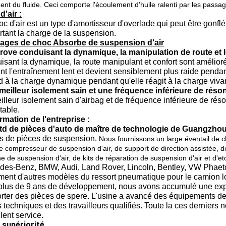
ent du fluide. Ceci comporte l'écoulement d'huile ralenti par les passage
'air :
c d'air est un type d'amortisseur d'overlade qui peut être gonfl
tant la charge de la suspension.
ages de choc Absorbe de suspension d'air
rove conduisant la dynamique, la manipulation de route et l
sant la dynamique, la route manipulant et confort sont amélior
t l'entraînement lent et devient sensiblement plus raide penda
 à la charge dynamique pendant qu'elle réagit à la charge viva
meilleur isolement sain et une fréquence inférieure de rés
lleur isolement sain d'airbag et de fréquence inférieure de réso
table.
rmation de l'entreprise :
Ltd de pièces d'auto de maître de technologie de Guangzho
is de pièces de suspension.
Nous fournissons un large éventail de c
de compresseur de suspension d'air, de support de direction assistée, d
e de suspension d'air, de kits de réparation de suspension d'air et d'e
des-Benz, BMW, Audi, Land Rover, Lincoln, Bentley, VW Phaeton
ent d'autres modèles du ressort pneumatique pour le camion lour
plus de 9 ans de développement, nous avons accumulé une expé
rter des pièces de spere. L'usine a avancé des équipements de
s techniques et des travailleurs qualifiés. Toute la ces derniers 
llent service.
 supériorité