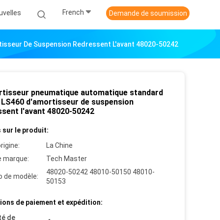
French
uvelles
Demande de soumission
isseur De Suspension Redressent L'avant 48020-50242
rtisseur pneumatique automatique standard
 LS460 d'amortisseur de suspension
ssent l'avant 48020-50242
 sur le produit:
rigine:
La Chine
 marque:
Tech Master
48020-50242 48010-50150 48010-
 de modèle:
50153
ions de paiement et expédition:
té de