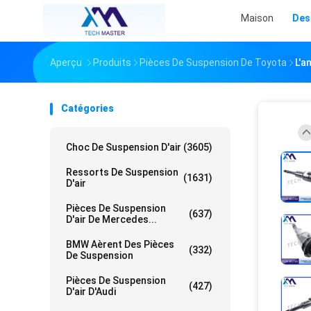
Maison
Des
Aperçu
Produits
Pièces De Suspension De Toyota
L'a
Catégories
Choc De Suspension D'air
(3605)
Ressorts De Suspension
(1631)
D'air
Pièces De Suspension
(637)
D'air De Mercedes...
BMW Aèrent Des Pièces
(332)
De Suspension
Pièces De Suspension
(427)
D'air D'Audi