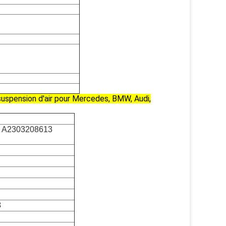
uspension d'air pour Mercedes, BMW, Audi,
 A2303208613
3