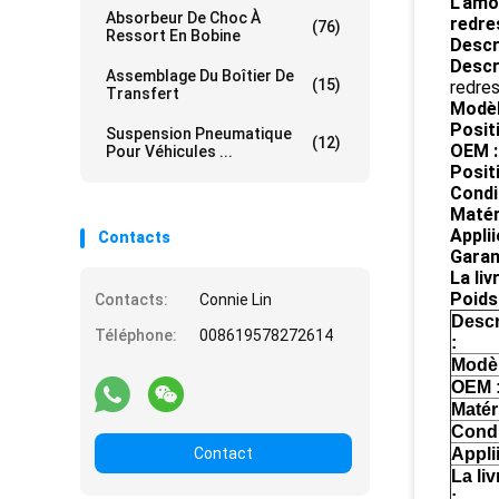
L'amo
Absorbeur De Choc À
redre
(76)
Ressort En Bobine
Descr
Descr
Assemblage Du Boîtier De
(15)
redre
Transfert
Modèl
Positi
Suspension Pneumatique
(12)
OEM :
Pour Véhicules ...
Positi
Condi
Matéri
Applii
Contacts
Garant
La liv
Poids 
Contacts:
Connie Lin
Descr
Téléphone:
008619578272614
:
Modèl
OEM 
Matéri
Condi
Contact
Appli
La li
: