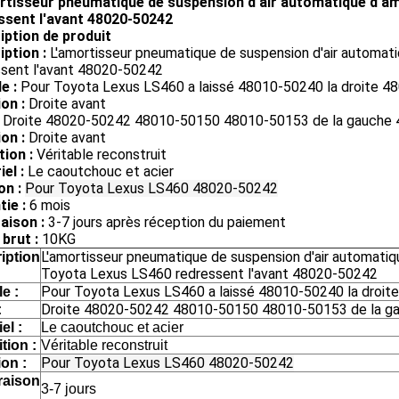
rtisseur pneumatique de suspension d'air automatique d'a
ssent l'avant 48020-50242
iption de produit
iption :
L'amortisseur pneumatique de suspension d'air automat
ssent l'avant 48020-50242
e :
Pour Toyota Lexus LS460 a laissé 48010-50240 la droite 
on :
Droite avant
Droite 48020-50242 48010-50150 48010-50153 de la gauche
on :
Droite avant
tion :
Véritable reconstruit
el :
Le caoutchouc et acier
on :
Pour Toyota Lexus LS460 48020-50242
ie :
6 mois
raison :
3-7 jours après réception du paiement
brut :
10KG
L'amortisseur pneumatique de suspension d'air automatiq
iption
Toyota Lexus LS460 redressent l'avant 48020-50242
Pour Toyota Lexus LS460 a laissé 48010-50240 la droi
e :
Droite 48020-50242 48010-50150 48010-50153 de la g
:
el :
Le caoutchouc et acier
tion :
Véritable reconstruit
Pour Toyota Lexus LS460 48020-50242
ion :
vraison
3-7 jours