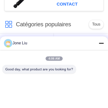
2223200713 d'air de
CONTACT
contrefiche
d'amortisseur d'ABC de
l'arrière W222
Catégories populaires
Tous
Choc de suspension
ressorts de
Jone Liu
d'air
suspension d'air
4:06 AM
pièces de suspension
BMW aèrent des
d'air de Mercedes-
pièces de suspension
Good day, what product are you looking for?
benz
Pièces de
Absorbeur de choc de
suspension d'air
suspension aérienne
d'Audi