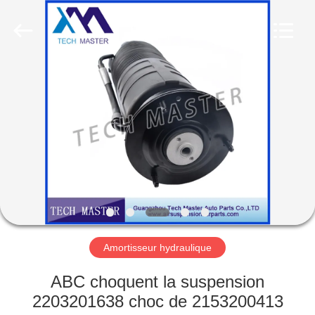
Guangzhou
Tech
master
auto
parts
co.ltd.
All
Rights
MAISON
Reserved.
DES
PRODUITS
VIDÉOS
À
PROPOS
Amortisseur hydraulique
DE
ABC choquent la suspension
NOUS
2203201638 choc de 2153200413