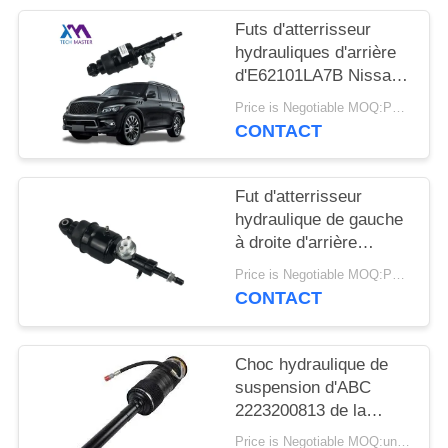
DEMANDER
Futs d'atterrisseur
UN DEVIS
hydrauliques d'arrière
d'E62101LA7B Nissan
Patrol Infiniti QX56
PLAN
Price is Negotiable MOQ:PCs 1
QX80
CONTACT
DU
SITE
Fut d'atterrisseur
hydraulique de gauche
INTIMITÉ
à droite d'arrière
POLITIQUE
d'E62101LA8B pour
Price is Negotiable MOQ:PCs 1
Infiniti QX56 QX80 Z62
CONTACT
Choc hydraulique de
suspension d'ABC
2223200813 de la
suspension
Price is Negotiable MOQ:un pc/pcs