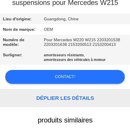
suspensions pour Mercedes W215
VISITE
Lieu d'origine:
Guangdong, Chine
DE
L'USINE
Nom de marque:
OEM
Numéro de
Pour Mercedes W220 W215 2203201538
modèle:
2203201638 2153200513 2153200413
CONTRÔLE
Surligner:
,
amortisseurs résistants
DE
amortisseurs des véhicules à moteur
QUALITÉ
CONTACT!
NOUS
CONTACTER
DÉPLIER LES DÉTAILS
NOUVELLES
produits similaires