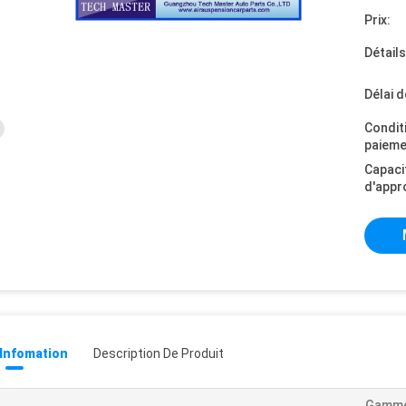
Prix:
Détail
Délai d
Condit
paieme
Capaci
d'appr
 Infomation
Description De Produit
Gamme