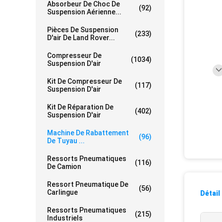
Absorbeur De Choc De
(92)
Suspension Aérienne...
Pièces De Suspension
(233)
D'air De Land Rover...
Compresseur De
(1034)
Suspension D'air
Kit De Compresseur De
(117)
Suspension D'air
Kit De Réparation De
(402)
Suspension D'air
Machine De Rabattement
(96)
De Tuyau ...
Ressorts Pneumatiques
(116)
De Camion
Ressort Pneumatique De
(56)
Carlingue
Détail
Ressorts Pneumatiques
(215)
Industriels