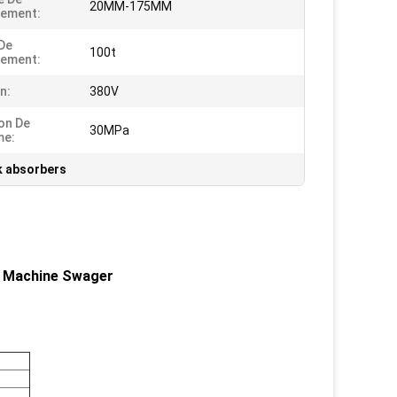
20MM-175MM
tement:
De
100t
tement:
n:
380V
on De
30MPa
me:
k absorbers
g Machine Swager