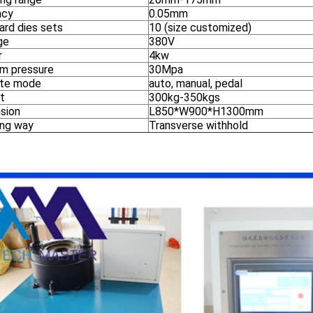
acy
0.05mm
ard dies sets
10 (size customized)
ge
380V
r
4kw
m pressure
30Mpa
te mode
auto, manual, pedal
t
300kg-350kgs
sion
L850*W900*H1300mm
ing way
Transverse withhold