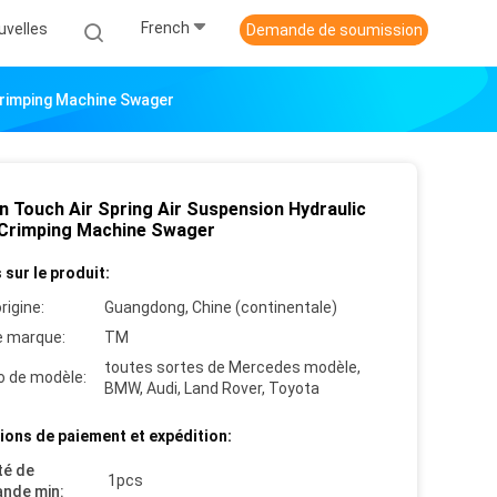
French
uvelles
Demande de soumission
Crimping Machine Swager
n Touch Air Spring Air Suspension Hydraulic
Crimping Machine Swager
 sur le produit:
rigine:
Guangdong, Chine (continentale)
 marque:
TM
toutes sortes de Mercedes modèle,
 de modèle:
BMW, Audi, Land Rover, Toyota
ions de paiement et expédition:
té de
1pcs
nde min: