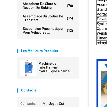
Absorbeur De Choc À
Acurr
(76)
Ressort En Bobine
Stand
Volta
Assemblage Du Boîtier De
(15)
Powe
Transfert
Syste
Opera
Suspension Pneumatique
(12)
Pour Véhicules ...
Weigh
Dimen
crimp
Les Meilleurs Produits
Machine de
rabattement
hydraulique à haute
pression de tuyaux
d'air pour l'amortisseur
Contacts
Contacts:
Ms. Joyce Cui