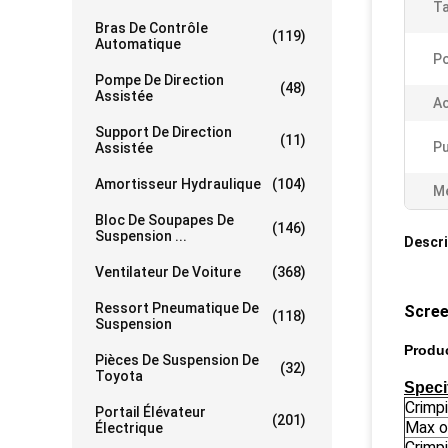
Ta
Bras De Contrôle
(119)
Automatique
Po
Pompe De Direction
(48)
Assistée
Ac
Support De Direction
(11)
Pu
Assistée
Amortisseur Hydraulique
(104)
Me
Bloc De Soupapes De
(146)
Suspension ...
Descri
Ventilateur De Voiture
(368)
Ressort Pneumatique De
Scree
(118)
Suspension
Produc
Pièces De Suspension De
(32)
Toyota
Speci
Crimp
Portail Élévateur
(201)
Max o
Électrique
Crimp