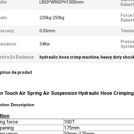
ille:
L850*W900*H1300mm
Rabat
Force 
ids:
220kg-250kg
Rabat
urracy:
0.05mm
Tensio
Pressi
issance:
34Kw
Systè
ttre En Évidence:
hydraulic hose crimp machine
,
heavy duty shoc
ption de produit
n Touch Air Spring Air Suspension Hydraulic Hose Crimpin
tion Description
fiion
ing force
100T
pening
175mm
ing range
20mm-175mm