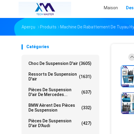
Maison
Des
Aperçu
Produits
Machine De Rabattement De Tuyau Hy
Catégories
Choc De Suspension D'air
(3605)
Ressorts De Suspension
(1631)
D'air
Pièces De Suspension
(637)
D'air De Mercedes...
BMW Aèrent Des Pièces
(332)
De Suspension
Pièces De Suspension
(427)
D'air D'Audi