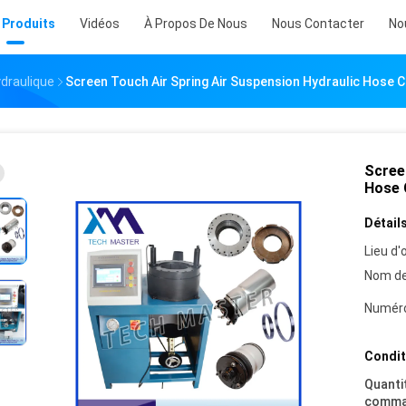
 Produits
Vidéos
À Propos De Nous
Nous Contacter
No
draulique
Screen Touch Air Spring Air Suspension Hydraulic Hose 
Scree
Hose 
Détails
Lieu d'o
Nom de
Numéro
Condit
Quanti
comma