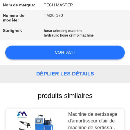
Nom de marque:
TECH MASTER
VISITE
Numéro de
TM20-170
DE
modèle:
L'USINE
Surligner:
,
hose crimping machine
hydraulic hose crimp machine
CONTRÔLE
CONTACT!
DE
QUALITÉ
DÉPLIER LES DÉTAILS
NOUS
CONTACTER
produits similaires
NOUVELLES
Machine de sertissage
d'amortisseur d'air de
machine de sertissage