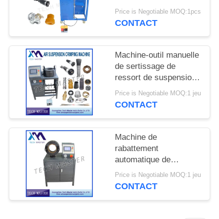
DEMANDER
de suspension d'air
Price is Negotiable MOQ:1pcs
UN DEVIS
avec la suspension
CONTACT
d'air de réparation de
montage d'écran
PLAN
Machine-outil manuelle
DU
de sertissage de
ressort de suspension
SITE
d'air pour la machine
Price is Negotiable MOQ:1 jeu
de sertissage de choc
CONTACT
INTIMITÉ
de suspension d'air
d'Audi
POLITIQUE
Machine de
rabattement
automatique de
suspension d'air de
Price is Negotiable MOQ:1 jeu
choc d'air pour la
CONTACT
suspension air de
Mercedes/BMW