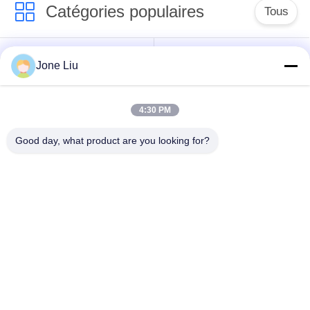
Catégories populaires
Tous
Choc de suspension
ressorts de
Jone Liu
d'air
suspension d'air
4:30 PM
pièces de suspension
BMW aèrent des
d'air de Mercedes-
pièces de suspension
Good day, what product are you looking for?
benz
Pièces de
Absorbeur de choc de
suspension d'air
suspension aérienne
d'Audi
Pièces de
Compresseur de
suspension d'air de
suspension d'air
Land Rover