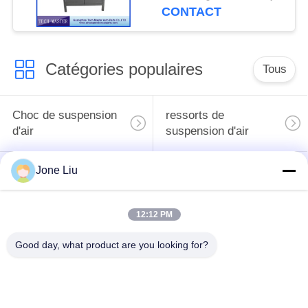
choc d'air pour la
CONTACT
suspension air de
Mercedes/BMW
Catégories populaires
Tous
Choc de suspension
ressorts de
d'air
suspension d'air
Jone Liu
pièces de suspension
BMW aèrent des
d'air de Mercedes-
pièces de suspension
benz
12:12 PM
Pièces de
Good day, what product are you looking for?
Absorbeur de choc de
suspension d'air
suspension aérienne
d'Audi