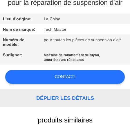
pour la réparation de suspension d'air
VISITE
Lieu d'origine:
La Chine
DE
L'USINE
Nom de marque:
Tech Master
Numéro de
pour toutes les pièces de suspension d'air
modèle:
CONTRÔLE
Surligner:
,
Machine de rabattement de tuyau
DE
amortisseurs résistants
QUALITÉ
CONTACT!
NOUS
CONTACTER
DÉPLIER LES DÉTAILS
NOUVELLES
produits similaires