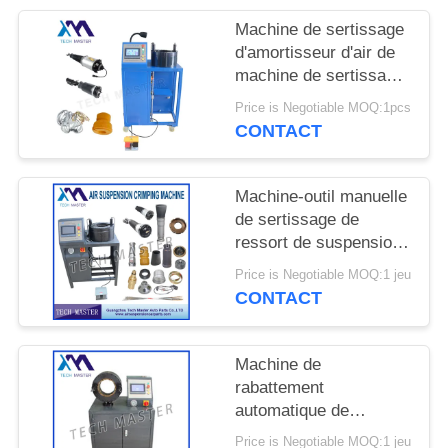
DEMANDER
Machine de sertissage
UN DEVIS
d'amortisseur d'air de
machine de sertissage
de suspension d'air
PLAN
Price is Negotiable MOQ:1pcs
avec la suspension
CONTACT
DU
d'air de réparation de
SITE
montage d'écran
Machine-outil manuelle
de sertissage de
INTIMITÉ
ressort de suspension
POLITIQUE
d'air pour la machine
Price is Negotiable MOQ:1 jeu
de sertissage de choc
CONTACT
de suspension d'air
d'Audi
Machine de
rabattement
automatique de
suspension d'air de
Price is Negotiable MOQ:1 jeu