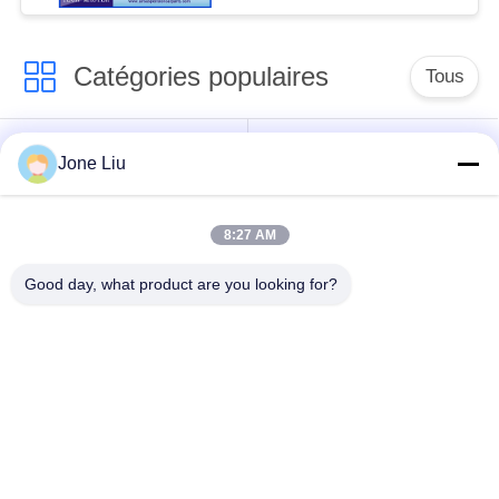
Catégories populaires
Tous
Choc de suspension
ressorts de
Jone Liu
d'air
suspension d'air
8:27 AM
pièces de suspension
BMW aèrent des
d'air de Mercedes-
pièces de suspension
Good day, what product are you looking for?
benz
Pièces de
Absorbeur de choc de
suspension d'air
suspension aérienne
d'Audi
Pièces de
Compresseur de