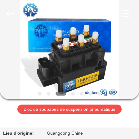
Guangzhou
Tech
master
auto
parts
co.ltd.
All
Rights
MAISON
Reserved.
DES
PRODUITS
VIDÉOS
À
PROPOS
Bloc de soupapes de suspension pneumatique
DE
NOUS
Lieu d'origine:
Guangdong Chine