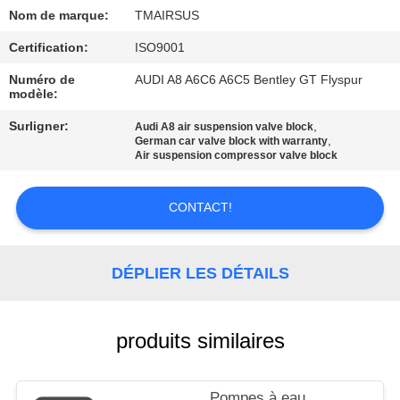
Nom de marque:
TMAIRSUS
VISITE
Certification:
ISO9001
DE
Numéro de
AUDI A8 A6C6 A6C5 Bentley GT Flyspur
L'USINE
modèle:
Surligner:
,
Audi A8 air suspension valve block
,
German car valve block with warranty
CONTRÔLE
Air suspension compressor valve block
DE
QUALITÉ
CONTACT!
NOUS
DÉPLIER LES DÉTAILS
CONTACTER
produits similaires
NOUVELLES
Pompes à eau