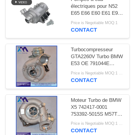
DEMANDER
électriques pour N52
UN DEVIS
E65 E66 E60 E61 E90
E91
Price is Negotiable MOQ:1
CONTACT
PLAN
DU
SITE
Turbocompresseur
GTA2260V Turbo BMW
E53 OE 791044E
INTIMITÉ
7791046F de moteur de
Price is Negotiable MOQ:1 pcs
MT57TU
POLITIQUE
CONTACT
Moteur Turbo de BMW
X5 742417-0001
753392-5015S M57TU
de turbocompresseur
Price is Negotiable MOQ:1 pcs
de GT2260V
CONTACT