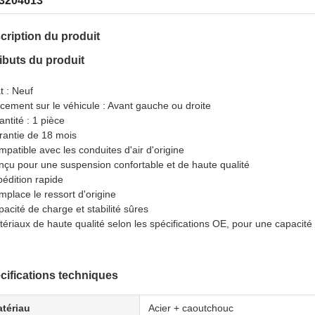
3204613
cription du produit
ributs du produit
at : Neuf
acement sur le véhicule : Avant gauche ou droite
antité : 1 pièce
rantie de 18 mois
mpatible avec les conduites d'air d'origine
nçu pour une suspension confortable et de haute qualité
pédition rapide
mplace le ressort d'origine
pacité de charge et stabilité sûres
tériaux de haute qualité selon les spécifications OE, pour une capacit
cifications techniques
tériau
Acier + caoutchouc