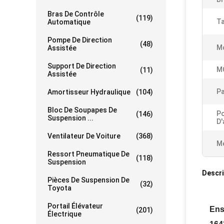
Bras De Contrôle
(119)
Ta
Automatique
Pompe De Direction
(48)
Mo
Assistée
Support De Direction
M
(11)
Assistée
P
Amortisseur Hydraulique
(104)
Bloc De Soupapes De
Po
(146)
Suspension ...
D'
Ventilateur De Voiture
(368)
Me
Ressort Pneumatique De
(118)
Suspension
Descri
Pièces De Suspension De
(32)
Toyota
Portail Élévateur
Ens
(201)
Électrique