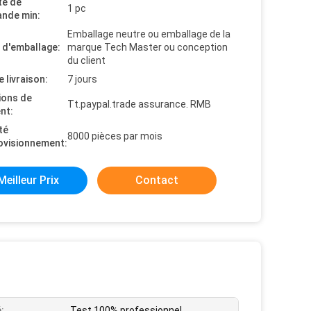
té de
1 pc
nde min:
Emballage neutre ou emballage de la
s d'emballage:
marque Tech Master ou conception
du client
e livraison:
7 jours
ions de
Tt.paypal.trade assurance. RMB
nt:
té
8000 pièces par mois
ovisionnement:
Meilleur Prix
Contact
:
Test 100% professionnel