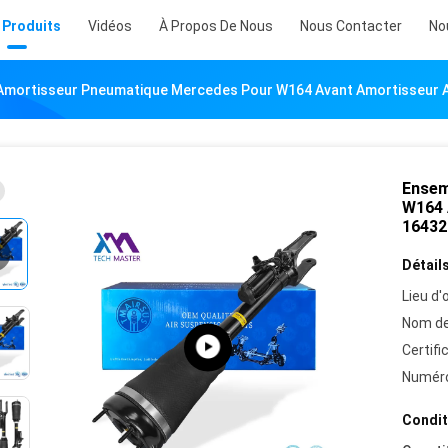
 Produits
Vidéos
À Propos De Nous
Nous Contacter
No
Amortisseur Pneumatique Mercedes Pour W164 Avant Amortisseur 
Ensem
W164 
16432
Détails
Lieu d'o
Nom de
Certifi
Numéro
Condit