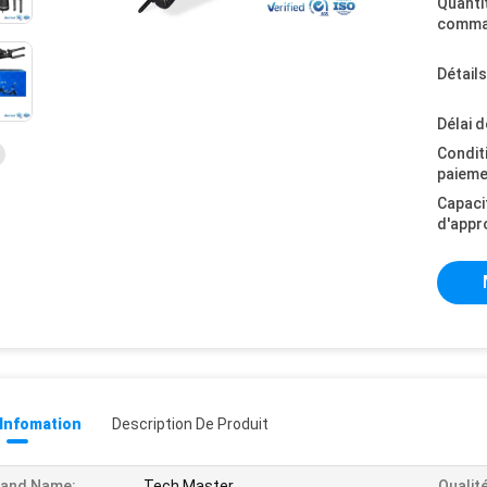
Quanti
comma
Détail
Délai d
Condit
paieme
Capaci
d'appr
 Infomation
Description De Produit
rand Name:
Tech Master
Qualité