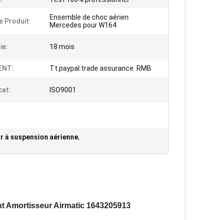
Ensemble de choc aérien
 Produit:
Mercedes pour W164
ie:
18 mois
ENT:
Tt.paypal.trade assurance. RMB
cat:
ISO9001
r à suspension aérienne
,
 Amortisseur Airmatic 1643205913