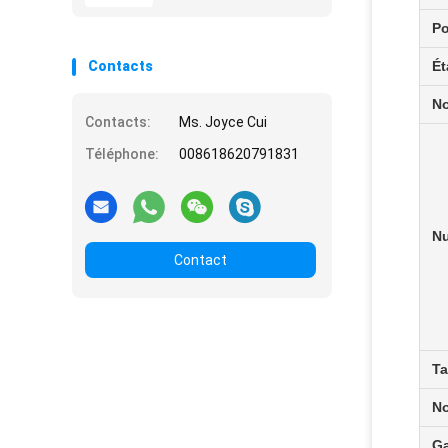
Po
Contacts
Ét
No
Contacts:
Ms. Joyce Cui
Téléphone:
008618620791831
N
Contact
Ta
No
Ga