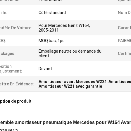
ille:
Côté standard
Nom De
Pour Mercedes Benz W164,
dèle De Voiture:
Garant
2005-2011
OQ:
MOQ bas, 1pc
PAIEM
Emballage neutre ou demande du
ackages:
Certifi
client
sition
Devant
ajustement:
Amortisseur avant Mercedes W221
,
Amortisseu
ttre En Évidence:
Amortisseur W221 avec garantie
ption de produit
emble amortisseur pneumatique Mercedes pour W164 Avant