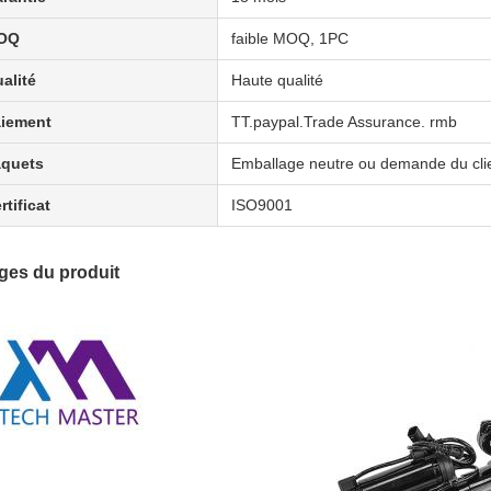
OQ
faible MOQ, 1PC
alité
Haute qualité
iement
TT.paypal.Trade Assurance. rmb
quets
Emballage neutre ou demande du cli
rtificat
ISO9001
ges du produit