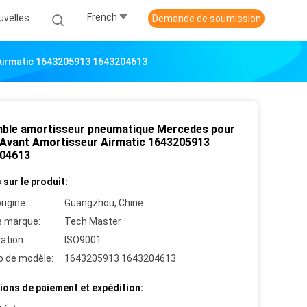
French
uvelles
Demande de soumission
Airmatic 1643205913 1643204613
ble amortisseur pneumatique Mercedes pour
Avant Amortisseur Airmatic 1643205913
04613
 sur le produit:
rigine:
Guangzhou, Chine
 marque:
Tech Master
cation:
ISO9001
 de modèle:
1643205913 1643204613
ions de paiement et expédition: