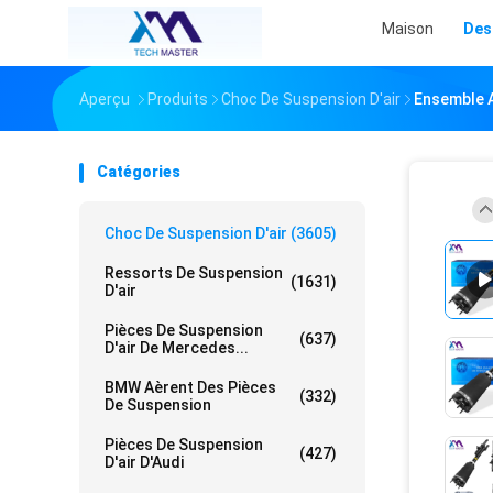
Maison
Des
Aperçu
Produits
Choc De Suspension D'air
Ensemble 
Catégories
Choc De Suspension D'air
(3605)
Ressorts De Suspension
(1631)
D'air
Pièces De Suspension
(637)
D'air De Mercedes...
BMW Aèrent Des Pièces
(332)
De Suspension
Pièces De Suspension
(427)
D'air D'Audi