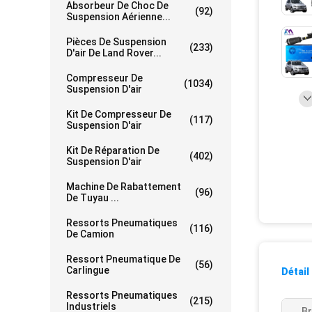
Absorbeur De Choc De
(92)
Suspension Aérienne...
Pièces De Suspension
(233)
D'air De Land Rover...
Compresseur De
(1034)
Suspension D'air
Kit De Compresseur De
(117)
Suspension D'air
Kit De Réparation De
(402)
Suspension D'air
Machine De Rabattement
(96)
De Tuyau ...
Ressorts Pneumatiques
(116)
De Camion
Ressort Pneumatique De
(56)
Carlingue
Détail
Ressorts Pneumatiques
(215)
Industriels
B