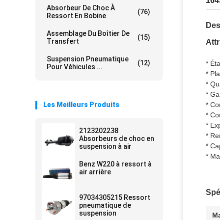
164
Absorbeur De Choc À
(76)
Ressort En Bobine
Des
Assemblage Du Boîtier De
(15)
Transfert
Att
Suspension Pneumatique
(12)
* Ét
Pour Véhicules ...
* Pl
* Qu
* Ga
Les Meilleurs Produits
* Co
* Co
* Ex
2123202238
* Re
Absorbeurs de choc en
* Ca
suspension à air
* Ma
Benz W220 à ressort à
air arrière
Spé
97034305215 Ressort
pneumatique de
suspension
Ma