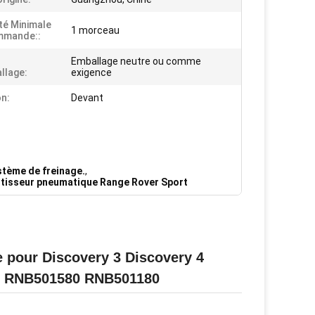
té Minimale
1 morceau
mmande::
s
Emballage neutre ou comme
llage:
exigence
on:
Devant
ystème de freinage.
,
tisseur pneumatique Range Rover Sport
 pour Discovery 3 Discovery 4
20 RNB501580 RNB501180