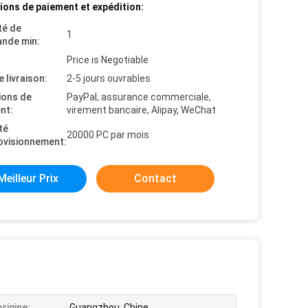
ions de paiement et expédition:
té de
1
nde min:
Price is Negotiable
e livraison:
2-5 jours ouvrables
ions de
PayPal, assurance commerciale,
nt:
virement bancaire, Alipay, WeChat
té
20000 PC par mois
ovisionnement:
Meilleur Prix
Contact
origine:
Guangzhou, Chine