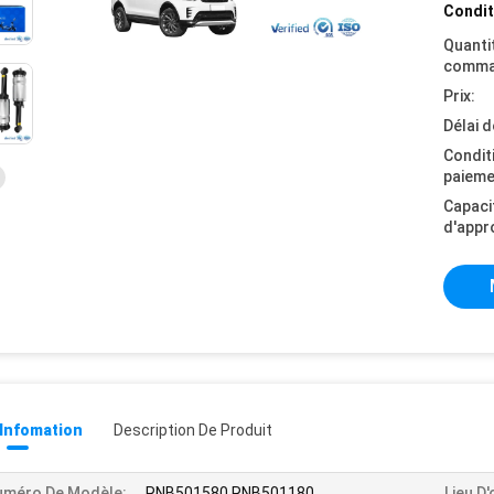
Condit
Quanti
comma
Prix:
Délai d
Condit
paieme
Capaci
d'appr
 Infomation
Description De Produit
uméro De Modèle:
RNB501580 RNB501180
Lieu D'