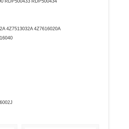
0 RDP500433 RDP500434
2A 4Z7513032A 4Z7616020A
16040
6002J