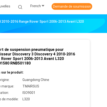
French
uvelles
Demande de soumission
4 2010-2016 Range Rover Sport 2006-2013 Avant L320
rt de suspension pneumatique pour
isseur Discovery 3 Discovery 4 2010-2016
 Rover Sport 2006-2013 Avant L320
1580 RNB501180
 sur le produit:
rigine:
Guangdong Chine
 marque:
TMAIRSUS
cation:
ISO9001
 de modèle:
L320