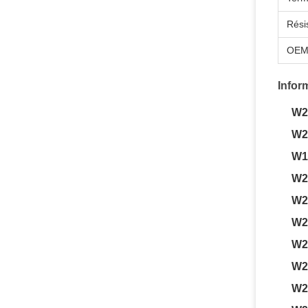
Rési
OE
Infor
W2
W2
W1
W22
W2
W22
W2
W2
W21