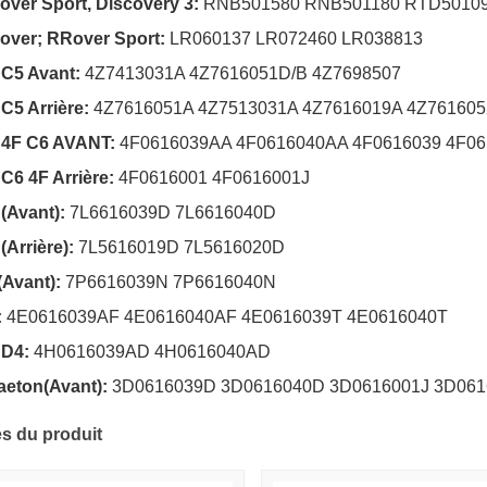
ver Sport, Discovery 3:
RNB501580 RNB501180 RTD50109
over; RRover Sport:
LR060137 LR072460 LR038813
 C5 Avant:
4Z7413031A 4Z7616051D/B 4Z7698507
C5 Arrière:
4Z7616051A 4Z7513031A 4Z7616019A 4Z761605
 4F C6 AVANT:
4F0616039AA 4F0616040AA 4F0616039 4F06
C6 4F Arrière:
4F0616001 4F0616001J
(Avant):
7L6616039D 7L6616040D
(Arrière):
7L5616019D 7L5616020D
Avant):
7P6616039N 7P6616040N
:
4E0616039AF 4E0616040AF 4E0616039T 4E0616040T
 D4:
4H0616039AD 4H0616040AD
aeton(Avant):
3D0616039D 3D0616040D 3D0616001J 3D061
s du produit