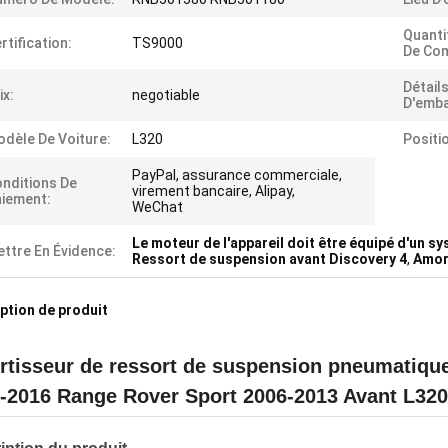
Quanti
rtification:
TS9000
De Co
Détail
ix:
negotiable
D'emba
dèle De Voiture:
L320
Positi
PayPal, assurance commerciale,
nditions De
virement bancaire, Alipay,
iement:
WeChat
Le moteur de l'appareil doit être équipé d'un s
ttre En Évidence:
Ressort de suspension avant Discovery 4
,
Amor
ption de produit
tisseur de ressort de suspension pneumatique
-2016 Range Rover Sport 2006-2013 Avant L3