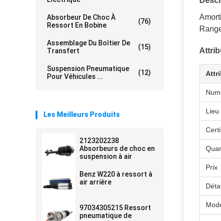
Descr
Amort
Absorbeur De Choc À
(76)
Ressort En Bobine
Range
Assemblage Du Boîtier De
(15)
Attri
Transfert
Suspension Pneumatique
(12)
Attr
Pour Véhicules ...
Numé
Lieu 
Les Meilleurs Produits
Certi
2123202238
Absorbeurs de choc en
Quan
suspension à air
Prix
Benz W220 à ressort à
air arrière
Déta
Modè
97034305215 Ressort
pneumatique de