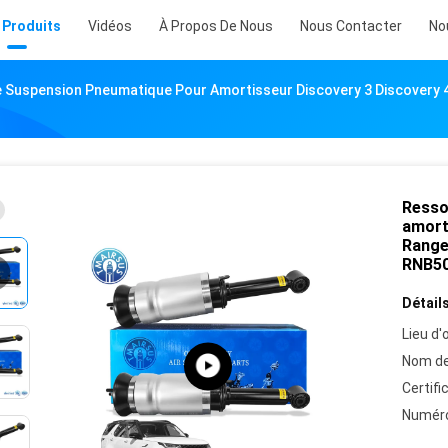
 Produits
Vidéos
À Propos De Nous
Nous Contacter
No
 Suspension Pneumatique Pour Amortisseur Discovery 3 Discovery 
Resso
amort
Range
RNB50
Détails
Lieu d'o
Nom de
Certifi
Numéro