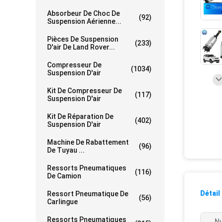
Absorbeur De Choc De
(92)
Suspension Aérienne...
Pièces De Suspension
(233)
D'air De Land Rover...
Compresseur De
(1034)
Suspension D'air
Kit De Compresseur De
(117)
Suspension D'air
Kit De Réparation De
(402)
Suspension D'air
Machine De Rabattement
(96)
De Tuyau ...
Ressorts Pneumatiques
(116)
De Camion
Détail
Ressort Pneumatique De
(56)
Carlingue
Ressorts Pneumatiques
N