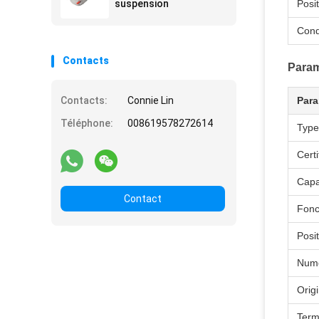
suspension
Posi
Cond
Contacts
Param
Contacts:
Connie Lin
Para
Téléphone:
008619578272614
Type
Certi
Capa
Contact
Fonc
Posi
Num
Orig
Term