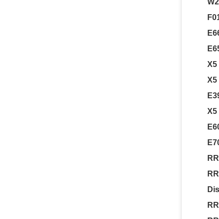
W21
F0
E6
E6
X5
X5 
E3
X5
E6
E7
RR
RR
Dis
RR