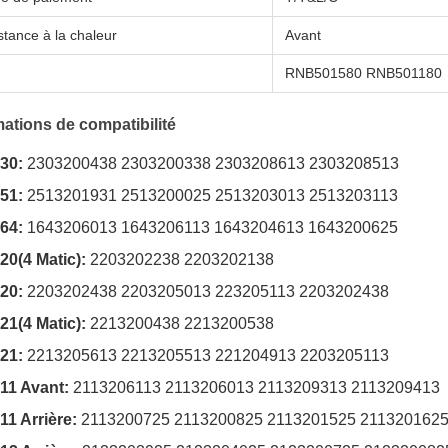
stance à la chaleur
Avant
M
RNB501580 RNB501180
mations de compatibilité
30:
2303200438 2303200338 2303208613 2303208513
51:
2513201931 2513200025 2513203013 2513203113
64:
1643206013 1643206113 1643204613 1643200625
0(4 Matic):
2203202238 2203202138
20:
2203202438 2203205013 223205113 2203202438
1(4 Matic):
2213200438 2213200538
21:
2213205613 2213205513 221204913 2203205113
11 Avant:
2113206113 2113206013 2113209313 2113209413
1 Arrière:
2113200725 2113200825 2113201525 211320162