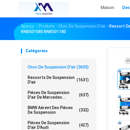
Maison
Des
Aperçu
Produits
Choc De Suspension D'air
Ressort De
RNB501580 RNB501180
Catégories
Choc De Suspension D'air
(3605)
Ressorts De Suspension
(1631)
D'air
Pièces De Suspension
(637)
D'air De Mercedes...
BMW Aèrent Des Pièces
(332)
De Suspension
Pièces De Suspension
(427)
D'air D'Audi