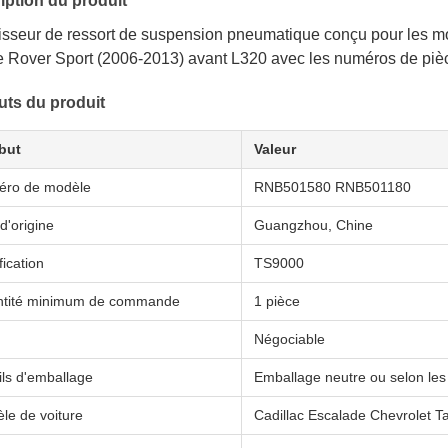
iption du produit
isseur de ressort de suspension pneumatique conçu pour les mo
 Rover Sport (2006-2013) avant L320 avec les numéros de p
buts du produit
ibut
Valeur
ro de modèle
RNB501580 RNB501180
d'origine
Guangzhou, Chine
fication
TS9000
tité minimum de commande
1 pièce
Négociable
ils d'emballage
Emballage neutre ou selon les
le de voiture
Cadillac Escalade Chevrolet 