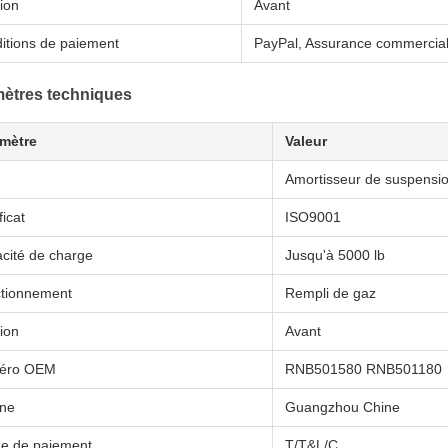
tion
Avant
itions de paiement
PayPal, Assurance commercial
ètres techniques
mètre
Valeur
Amortisseur de suspensi
ficat
ISO9001
cité de charge
Jusqu'à 5000 lb
tionnement
Rempli de gaz
tion
Avant
éro OEM
RNB501580 RNB501180
ine
Guangzhou Chine
e de paiement
T/T&L/C