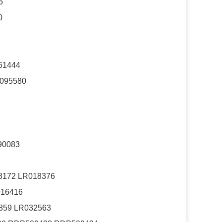
5
0
61444
1095580
90083
8172 LR018376
016416
859 LR032563