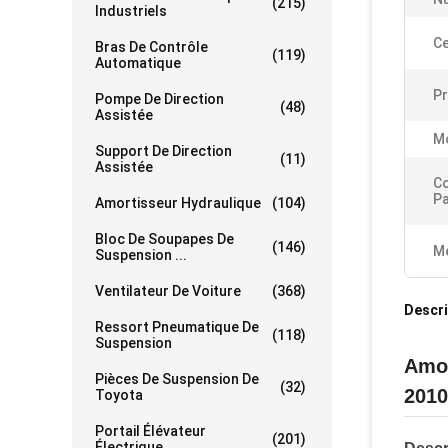
(215)
Industriels
Ce
Bras De Contrôle
(119)
Automatique
Pr
Pompe De Direction
(48)
Assistée
Mo
Support De Direction
(11)
Assistée
Co
Pa
Amortisseur Hydraulique
(104)
Bloc De Soupapes De
(146)
Me
Suspension ...
Ventilateur De Voiture
(368)
Descri
Ressort Pneumatique De
(118)
Suspension
Amor
Pièces De Suspension De
(32)
2010
Toyota
Portail Élévateur
(201)
Électrique