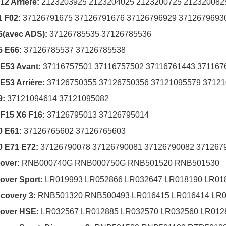
2 Arrière:
2123203925 2123204025 2123200725 212320082
1 F02:
37126791675 37126791676 37126796929 3712679693
6(avec ADS):
37126785535 37126785536
5 E66:
37126785537 37126785538
 E53 Avant:
37116757501 37116757502 37116761443 371167
E53 Arrière:
37126750355 37126750356 37121095579 3712
9:
37121094614 37121095082
 F15 X6 F16:
37126795013 37126795014
0 E61:
37126765602 37126765603
0 E71 E72:
37126790078 37126790081 37126790082 371267
over:
RNB000740G RNB000750G RNB501520 RNB501530
over Sport:
LR019993 LR052866 LR032647 LR018190 LR01
covery 3:
RNB501320 RNB500493 LR016415 LR016414 LR
over HSE:
LR032567 LR012885 LR032570 LR032560 LR012