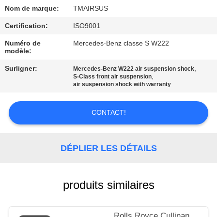
Nom de marque:
TMAIRSUS
VISITE
Certification:
ISO9001
DE
Numéro de
Mercedes-Benz classe S W222
L'USINE
modèle:
Surligner:
,
Mercedes-Benz W222 air suspension shock
,
S-Class front air suspension
CONTRÔLE
air suspension shock with warranty
DE
QUALITÉ
CONTACT!
NOUS
DÉPLIER LES DÉTAILS
CONTACTER
produits similaires
NOUVELLES
Rolls Royce Cullinan