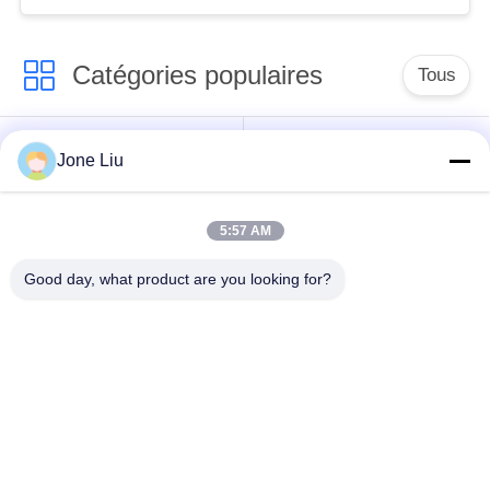
Catégories populaires
Tous
Choc de suspension
ressorts de
Jone Liu
d'air
suspension d'air
5:57 AM
pièces de suspension
BMW aèrent des
d'air de Mercedes-
pièces de suspension
Good day, what product are you looking for?
benz
Pièces de
Absorbeur de choc de
suspension d'air
suspension aérienne
d'Audi
Pièces de
Compresseur de