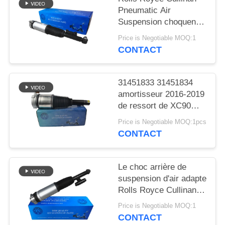
DEMANDER
Pneumatic Air
UN DEVIS
Suspension choquent
Rhésus 37106878226
Price is Negotiable MOQ:1
de la main gauche
CONTACT
PLAN
37106878225
DU
SITE
31451833 31451834
amortisseur 2016-2019
de ressort de XC90
INTIMITÉ
Front Right Air Strut Air
Price is Negotiable MOQ:1pcs
POLITIQUE
CONTACT
Le choc arrière de
suspension d'air adapte
Rolls Royce Cullinan
37106878225
Price is Negotiable MOQ:1
37106878226
CONTACT