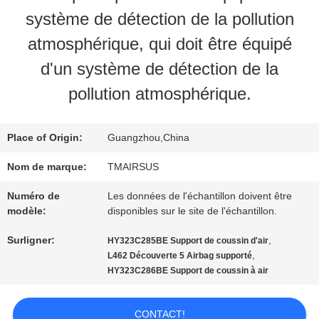
DE
système de détection de la pollution
NOUS
atmosphérique, qui doit être équipé
d'un système de détection de la
VISITE
pollution atmosphérique.
DE
Place of Origin:
Guangzhou,China
L'USINE
Nom de marque:
TMAIRSUS
Numéro de
Les données de l'échantillon doivent être
CONTRÔLE
modèle:
disponibles sur le site de l'échantillon.
DE
Surligner:
,
HY323C285BE Support de coussin d'air
,
L462 Découverte 5 Airbag supporté
QUALITÉ
HY323C286BE Support de coussin à air
NOUS
CONTACT!