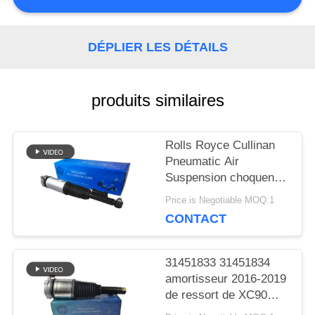
CONTACTER
DÉPLIER LES DÉTAILS
NOUVELLES
produits similaires
DEMANDER
Rolls Royce Cullinan
UN DEVIS
Pneumatic Air
Suspension choquent
Rhésus 37106878226
Price is Negotiable MOQ:1
PLAN
de la main gauche
CONTACT
37106878225
DU
31451833 31451834
SITE
amortisseur 2016-2019
de ressort de XC90
Front Right Air Strut Air