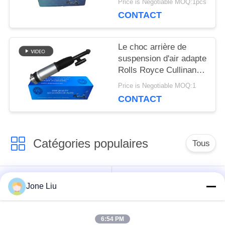
INTIMITÉ
Price is Negotiable MOQ:1pcs
CONTACT
POLITIQUE
Le choc arrière de
suspension d'air adapte
Rolls Royce Cullinan
37106878225
Price is Negotiable MOQ:1
37106878226
CONTACT
Catégories populaires
Tous
Choc de suspension
ressorts de
Jone Liu
d'air
suspension d'air
6:54 PM
pièces de suspension