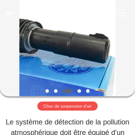
2026
Guangzhou
Tech
master
auto
parts
MAISON
co.ltd.
All
Rights
Reserved.
DES
PRODUITS
VIDÉOS
Choc de suspension d'air
À
Le système de détection de la pollution
PROPOS
atmosphérique doit être équipé d'un