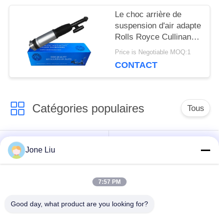
INTIMITÉ
Le choc arrière de
POLITIQUE
suspension d'air adapte
Rolls Royce Cullinan
37106878225
Price is Negotiable MOQ:1
37106878226
CONTACT
Catégories populaires
Tous
Choc de suspension
ressorts de
Jone Liu
d'air
suspension d'air
7:57 PM
pièces de suspension
BMW aèrent des
d'air de Mercedes-
pièces de suspension
Good day, what product are you looking for?
benz