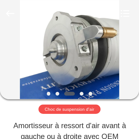
2025
Guangzhou
Tech
master
auto
parts
MAISON
co.ltd.
All
Rights
Reserved.
DES
PRODUITS
VIDÉOS
Choc de suspension d'air
À
Amortisseur à ressort d'air avant à
PROPOS
gauche ou à droite avec OEM