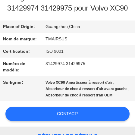
DE
31429974 31429975 pour Volvo XC90
NOUS
Place of Origin:
Guangzhou,China
VISITE
Nom de marque:
TMAIRSUS
DE
Certification:
ISO 9001
L'USINE
Numéro de
31429974 31429975
modèle:
Surligner:
,
Volvo XC90 Amortisseur à ressort d'air
CONTRÔLE
,
Absorbeur de choc à ressort d'air avant gauche
Absorbeur de choc à ressort d'air OEM
DE
QUALITÉ
CONTACT!
NOUS