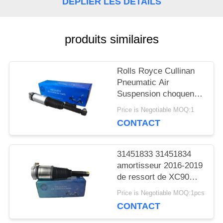
DÉPLIER LES DÉTAILS
CONTACTER
produits similaires
NOUVELLES
Rolls Royce Cullinan
Pneumatic Air
DEMANDER
Suspension choquent
Rhésus 37106878226
UN DEVIS
Price is Negotiable MOQ:1
de la main gauche
CONTACT
37106878225
PLAN
31451833 31451834
amortisseur 2016-2019
DU
de ressort de XC90
Front Right Air Strut Air
SITE
Price is Negotiable MOQ:1pcs
CONTACT