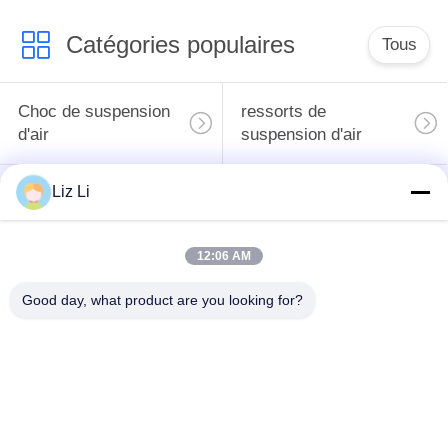
l'arrière W222
Catégories populaires
Tous
Choc de suspension
ressorts de
d'air
suspension d'air
Liz Li
pièces de suspension
BMW aèrent des
d'air de Mercedes-
pièces de suspension
benz
12:06 AM
Pièces de
Good day, what product are you looking for?
Absorbeur de choc de
suspension d'air
suspension aérienne
d'Audi
Pièces de
Compresseur de
suspension d'air de
suspension d'air