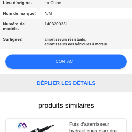
Lieu d'origine:
La Chine
VISITE
Nom de marque:
N/M
DE
Numéro de
1403200331
modèle:
L'USINE
Surligner:
,
amortisseurs résistants
amortisseurs des véhicules à moteur
CONTRÔLE
DE
CONTACT!
QUALITÉ
DÉPLIER LES DÉTAILS
NOUS
CONTACTER
produits similaires
NOUVELLES
Futs d'atterrisseur
hydrauliques d'arrière