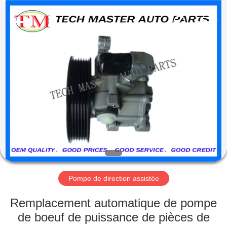
Guangzhou
Tech
master
auto
parts
co.ltd.
All
Rights
MAISON
Reserved.
DES
PRODUITS
VIDÉOS
À
PROPOS
Pompe de direction assistée
DE
Remplacement automatique de pompe
NOUS
de boeuf de puissance de pièces de