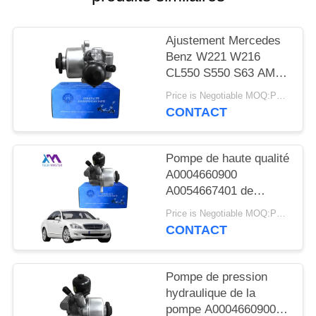
DEMANDER
UN DEVIS
Ajustement Mercedes
Benz W221 W216
PLAN
CL550 S550 S63 AMG
A0054667401 de
DU
Price is Negotiable MOQ:PCs 1
pompe de direction
CONTACT
SITE
assistée de R230 ABC
Pompe de haute qualité
INTIMITÉ
A0004660900
POLITIQUE
A0054667401 de
pompe de pression de
Price is Negotiable MOQ:PCs 1
Mercedes R230 W221
CONTACT
W216 ABC et de
direction assistée
Pompe de pression
hydraulique de la
pompe A0004660900