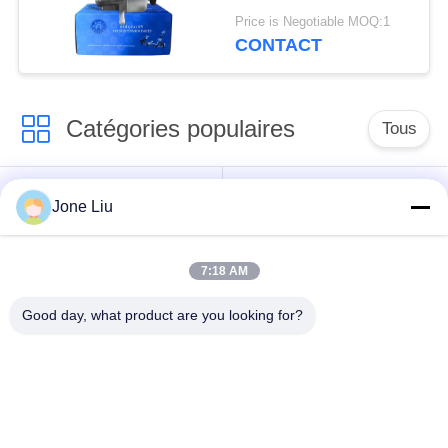
A0054667401 de
Price is Negotiable MOQ:1
direction assistée de
CONTACT
Mercedes Benz R230
W221 W216 ABC
Catégories populaires
Tous
Choc de suspension
ressorts de
Jone Liu
d'air
suspension d'air
7:18 AM
pièces de suspension
BMW aèrent des
d'air de Mercedes-
pièces de suspension
Good day, what product are you looking for?
benz
Pièces de
Absorbeur de choc de
suspension d'air
suspension aérienne
d'Audi