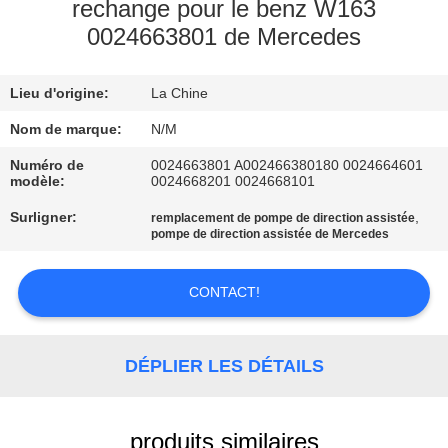
rechange pour le benz W163
0024663801 de Mercedes
VISITE
DE
Lieu d'origine:
La Chine
L'USINE
Nom de marque:
N/M
CONTRÔLE
Numéro de
0024663801 A002466380180 0024664601
modèle:
0024668201 0024668101
DE
Surligner:
,
remplacement de pompe de direction assistée
QUALITÉ
pompe de direction assistée de Mercedes
NOUS
CONTACT!
CONTACTER
DÉPLIER LES DÉTAILS
NOUVELLES
produits similaires