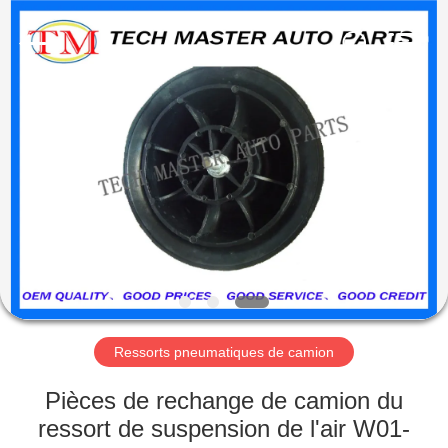
Guangzhou
Tech
master
auto
parts
co.ltd.
All
Rights
MAISON
Reserved.
DES
PRODUITS
VIDÉOS
À
PROPOS
Ressorts pneumatiques de camion
DE
Pièces de rechange de camion du
NOUS
ressort de suspension de l'air W01-