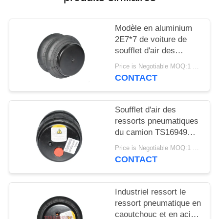
DEMANDER
UN DEVIS
Modèle en aluminium
2E7*7 de voiture de
PLAN
soufflet d'air des
ressorts pneumatiques
DU
Price is Negotiable MOQ:1 PC
de camion 2S120-17
CONTACT
SITE
Soufflet d'air des
INTIMITÉ
ressorts pneumatiques
POLITIQUE
du camion TS16949
2S2300 2E2300
Price is Negotiable MOQ:1 PC
CONTACT
Industriel ressort le
ressort pneumatique en
caoutchouc et en acier