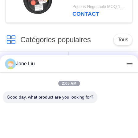
de 2E6*6 2S70-13
Price is Negotiable MOQ:1 PC
CONTACT
Catégories populaires
Tous
Choc de suspension
ressorts de
Jone Liu
d'air
suspension d'air
2:05 AM
pièces de suspension
BMW aèrent des
d'air de Mercedes-
pièces de suspension
Good day, what product are you looking for?
benz
Pièces de
Absorbeur de choc de
suspension d'air
suspension aérienne
d'Audi