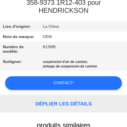
358-9373 1R12-403 pour
HENDRICKSON
VISITE
DE
Lieu d'origine:
La Chine
L'USINE
Nom de marque:
OEM
CONTRÔLE
Numéro de
813MB
modèle:
DE
Surligner:
,
suspension d'air de camion
QUALITÉ
airbags de suspension de camion
NOUS
CONTACT!
CONTACTER
DÉPLIER LES DÉTAILS
NOUVELLES
produits similaires