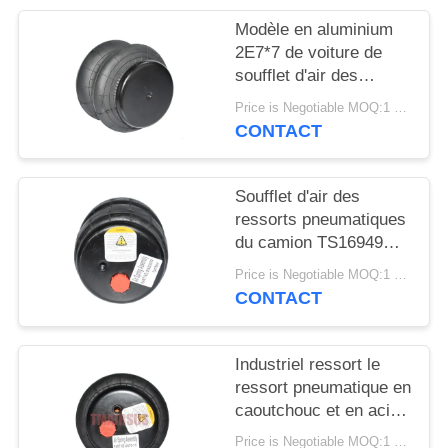
DEMANDER
Modèle en aluminium
UN DEVIS
2E7*7 de voiture de
soufflet d'air des
ressorts pneumatiques
PLAN
Price is Negotiable MOQ:1 PC
de camion 2S120-17
CONTACT
DU
SITE
Soufflet d'air des
ressorts pneumatiques
INTIMITÉ
du camion TS16949
POLITIQUE
2S2300 2E2300
Price is Negotiable MOQ:1 PC
CONTACT
Industriel ressort le
ressort pneumatique en
caoutchouc et en acier
de 2E6*6 2S70-13
Price is Negotiable MOQ:1 PC