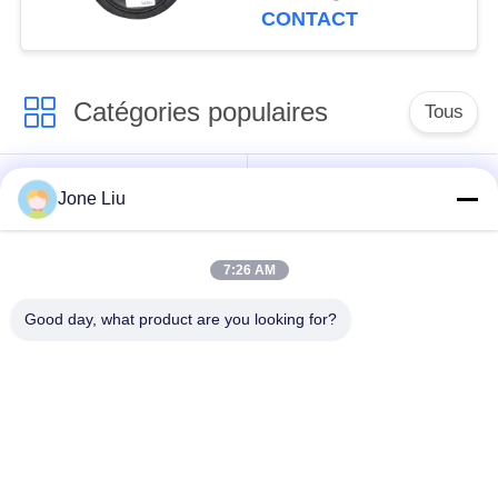
CONTACT
Catégories populaires
Tous
Choc de suspension
ressorts de
Jone Liu
d'air
suspension d'air
7:26 AM
pièces de suspension
BMW aèrent des
d'air de Mercedes-
pièces de suspension
Good day, what product are you looking for?
benz
Pièces de
Absorbeur de choc de
suspension d'air
suspension aérienne
d'Audi