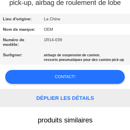
pick-up, airbag de roulement de lobe
VISITE
Lieu d'origine:
La Chine
DE
L'USINE
Nom de marque:
OEM
Numéro de
1R14-039
modèle:
CONTRÔLE
Surligner:
,
airbags de suspension de camion
DE
ressorts pneumatiques pour des camion pick-up
QUALITÉ
CONTACT!
NOUS
CONTACTER
DÉPLIER LES DÉTAILS
NOUVELLES
produits similaires