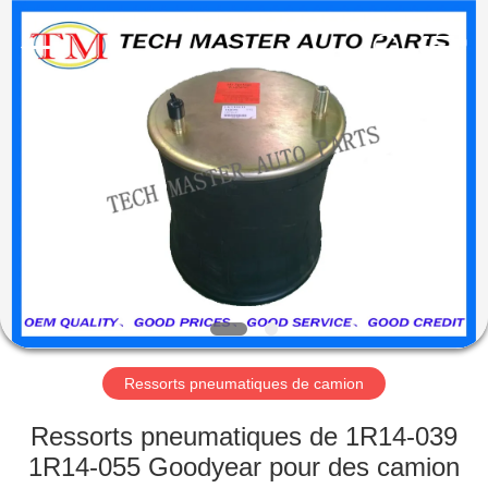
Guangzhou
Tech
master
auto
parts
co.ltd.
All
Rights
MAISON
Reserved.
DES
PRODUITS
VIDÉOS
À
PROPOS
Ressorts pneumatiques de camion
DE
Ressorts pneumatiques de 1R14-039
NOUS
1R14-055 Goodyear pour des camion