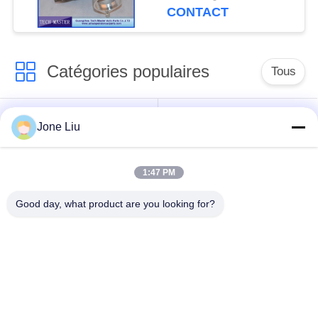
de GT2260V
CONTACT
Catégories populaires
Tous
Choc de suspension
ressorts de
Jone Liu
d'air
suspension d'air
1:47 PM
pièces de suspension
BMW aèrent des
d'air de Mercedes-
pièces de suspension
Good day, what product are you looking for?
benz
Pièces de
Absorbeur de choc de
suspension d'air
suspension aérienne
d'Audi