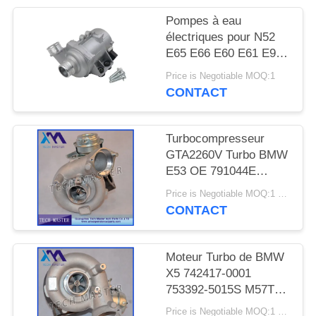
DEMANDER
Pompes à eau
UN DEVIS
électriques pour N52
E65 E66 E60 E61 E90
E91
PLAN
Price is Negotiable MOQ:1
CONTACT
DU
SITE
Turbocompresseur
GTA2260V Turbo BMW
INTIMITÉ
E53 OE 791044E
POLITIQUE
7791046F de moteur de
Price is Negotiable MOQ:1 pcs
MT57TU
CONTACT
Moteur Turbo de BMW
X5 742417-0001
753392-5015S M57TU
de turbocompresseur
Price is Negotiable MOQ:1 pcs