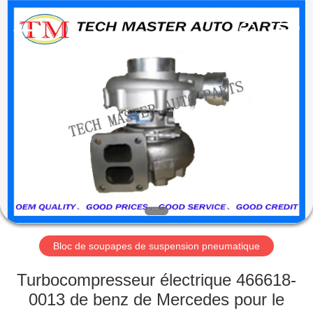
Guangzhou
Tech
master
auto
parts
co.ltd.
All
Rights
MAISON
Reserved.
DES
PRODUITS
VIDÉOS
À
PROPOS
Bloc de soupapes de suspension pneumatique
DE
Turbocompresseur électrique 466618-
NOUS
0013 de benz de Mercedes pour le