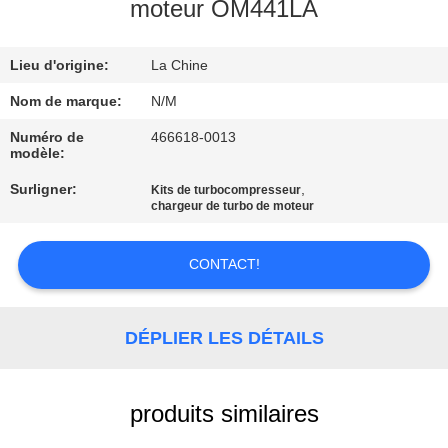
moteur OM441LA
VISITE
Lieu d'origine:
La Chine
DE
L'USINE
Nom de marque:
N/M
Numéro de
466618-0013
modèle:
CONTRÔLE
Surligner:
,
Kits de turbocompresseur
DE
chargeur de turbo de moteur
QUALITÉ
CONTACT!
NOUS
CONTACTER
DÉPLIER LES DÉTAILS
NOUVELLES
produits similaires