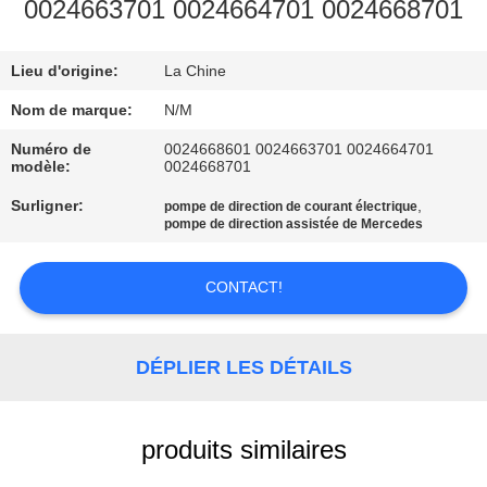
0024663701 0024664701 0024668701
VISITE
Lieu d'origine:
La Chine
DE
L'USINE
Nom de marque:
N/M
Numéro de
0024668601 0024663701 0024664701
modèle:
0024668701
CONTRÔLE
Surligner:
,
pompe de direction de courant électrique
DE
pompe de direction assistée de Mercedes
QUALITÉ
CONTACT!
NOUS
CONTACTER
DÉPLIER LES DÉTAILS
NOUVELLES
produits similaires