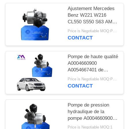
DEMANDER
Ajustement Mercedes
UN DEVIS
Benz W221 W216
CL550 S550 S63 AMG
A0054667401 de
PLAN
Price is Negotiable MOQ:PCs 1
pompe de direction
CONTACT
DU
assistée de R230 ABC
SITE
Pompe de haute qualité
A0004660900
INTIMITÉ
A0054667401 de
POLITIQUE
pompe de pression de
Price is Negotiable MOQ:PCs 1
Mercedes R230 W221
CONTACT
W216 ABC et de
direction assistée
Pompe de pression
hydraulique de la
pompe A0004660900
A0054667401 de
Price is Negotiable MOQ:1