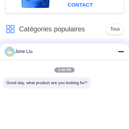
direction assistée de
CONTACT
Mercedes Benz R230
W221 W216 ABC
Catégories populaires
Tous
Choc de suspension
ressorts de
Jone Liu
d'air
suspension d'air
2:48 PM
pièces de suspension
BMW aèrent des
d'air de Mercedes-
pièces de suspension
Good day, what product are you looking for?
benz
Pièces de
Absorbeur de choc de
suspension d'air
suspension aérienne
d'Audi