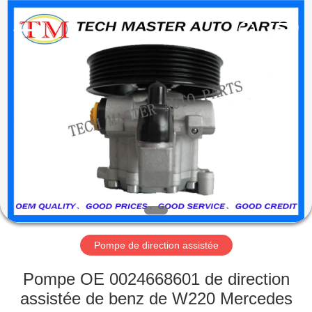
Guangzhou
Tech
master
auto
parts
co.ltd.
All
Rights
MAISON
Reserved.
DES
PRODUITS
VIDÉOS
À
PROPOS
Pompe de direction assistée
DE
Pompe OE 0024668601 de direction
NOUS
assistée de benz de W220 Mercedes