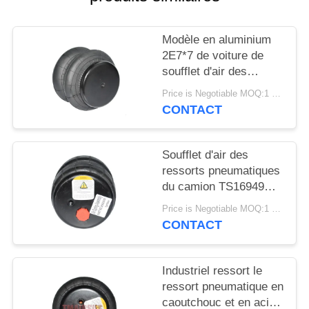
DEMANDER
UN DEVIS
Modèle en aluminium
2E7*7 de voiture de
PLAN
soufflet d'air des
ressorts pneumatiques
DU
Price is Negotiable MOQ:1 PC
de camion 2S120-17
CONTACT
SITE
Soufflet d'air des
INTIMITÉ
ressorts pneumatiques
POLITIQUE
du camion TS16949
2S2300 2E2300
Price is Negotiable MOQ:1 PC
CONTACT
Industriel ressort le
ressort pneumatique en
caoutchouc et en acier