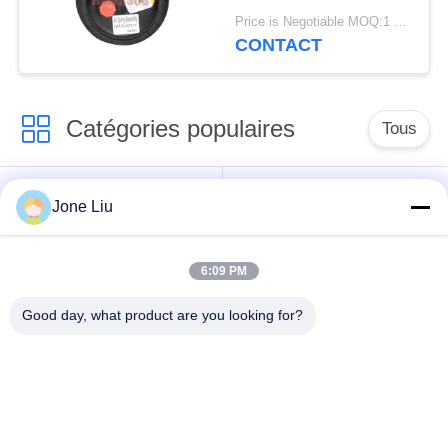
de 2E6*6 2S70-13
Price is Negotiable MOQ:1 PC
CONTACT
Catégories populaires
Tous
Choc de suspension
ressorts de
Jone Liu
d'air
suspension d'air
6:09 PM
pièces de suspension
BMW aèrent des
d'air de Mercedes-
pièces de suspension
Good day, what product are you looking for?
benz
Pièces de
Absorbeur de choc de
suspension d'air
suspension aérienne
d'Audi