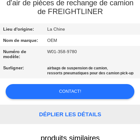
d'air de pièces de rechange de camion
de FREIGHTLINER
VISITE
DE
Lieu d'origine:
La Chine
L'USINE
Nom de marque:
OEM
CONTRÔLE
Numéro de
W01-358-9780
modèle:
DE
Surligner:
,
airbags de suspension de camion
QUALITÉ
ressorts pneumatiques pour des camion pick-up
NOUS
CONTACT!
CONTACTER
DÉPLIER LES DÉTAILS
NOUVELLES
produits similaires