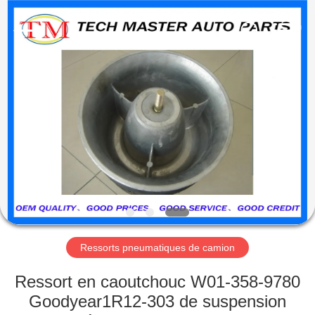
Guangzhou
Tech
master
auto
parts
co.ltd.
All
Rights
MAISON
Reserved.
DES
PRODUITS
VIDÉOS
À
PROPOS
Ressorts pneumatiques de camion
DE
Ressort en caoutchouc W01-358-9780
NOUS
Goodyear1R12-303 de suspension