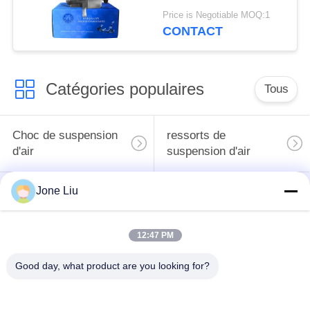
A0054667401 de
Price is Negotiable MOQ:1
direction assistée de
CONTACT
Mercedes Benz R230
W221 W216 ABC
Catégories populaires
Tous
Choc de suspension
ressorts de
d'air
suspension d'air
Jone Liu
pièces de suspension
BMW aèrent des
d'air de Mercedes-
pièces de suspension
benz
12:47 PM
Pièces de
Good day, what product are you looking for?
Absorbeur de choc de
suspension d'air
suspension aérienne
d'Audi