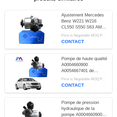
DEMANDER
UN DEVIS
Ajustement Mercedes
Benz W221 W216
PLAN
CL550 S550 S63 AMG
A0054667401 de
DU
Price is Negotiable MOQ:PCs 1
pompe de direction
CONTACT
SITE
assistée de R230 ABC
Pompe de haute qualité
INTIMITÉ
A0004660900
POLITIQUE
A0054667401 de
pompe de pression de
Price is Negotiable MOQ:PCs 1
Mercedes R230 W221
CONTACT
W216 ABC et de
direction assistée
Pompe de pression
hydraulique de la
pompe A0004660900