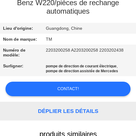
Benz W220/pièces de rechange
automatiques
VISITE
DE
Lieu d'origine:
Guangdong, Chine
L'USINE
Nom de marque:
TM
CONTRÔLE
Numéro de
2203200258 A2203200258 2203202438
modèle:
DE
Surligner:
,
pompe de direction de courant électrique
QUALITÉ
pompe de direction assistée de Mercedes
NOUS
CONTACT!
CONTACTER
DÉPLIER LES DÉTAILS
NOUVELLES
produits similaires