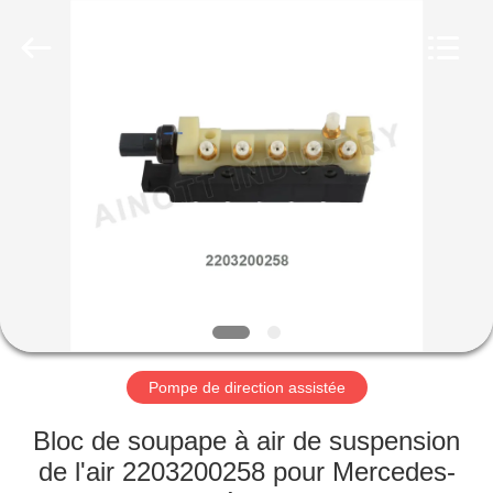
Guangzhou
Tech
master
auto
parts
co.ltd.
All
Rights
MAISON
Reserved.
DES
PRODUITS
VIDÉOS
À
PROPOS
Pompe de direction assistée
DE
Bloc de soupape à air de suspension
NOUS
de l'air 2203200258 pour Mercedes-