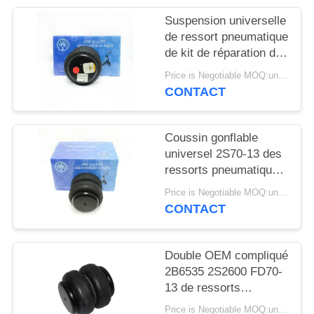
DEMANDER
Suspension universelle
UN DEVIS
de ressort pneumatique
de kit de réparation de
camion industriel
PLAN
Price is Negotiable MOQ:un pc/pcs
double 2S70-13
CONTACT
DU
alambiquée
SITE
Coussin gonflable
universel 2S70-13 des
INTIMITÉ
ressorts pneumatiques
POLITIQUE
alambiqués de camion
Price is Negotiable MOQ:un pc/pcs
de suspension
CONTACT
Double OEM compliqué
2B6535 2S2600 FD70-
13 de ressorts
pneumatiques de
Price is Negotiable MOQ:un pc/pcs