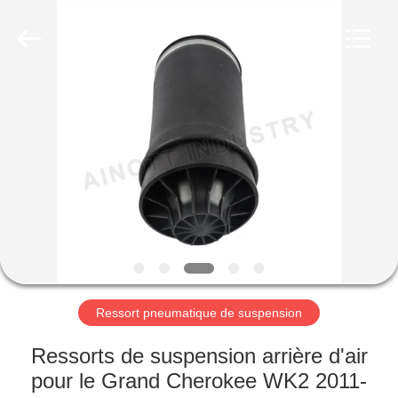
Guangzhou
Tech
master
auto
parts
co.ltd.
All
Rights
MAISON
Reserved.
DES
PRODUITS
VIDÉOS
À
PROPOS
Ressort pneumatique de suspension
DE
Ressorts de suspension arrière d'air
NOUS
pour le Grand Cherokee WK2 2011-