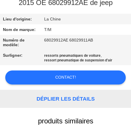
2015 OE 68029912AE de jeep
VISITE
Lieu d'origine:
La Chine
DE
L'USINE
Nom de marque:
T/M
Numéro de
68029912AE 68029911AB
modèle:
CONTRÔLE
Surligner:
,
ressorts pneumatiques de voiture
DE
ressort pneumatique de suspension d'air
QUALITÉ
CONTACT!
NOUS
CONTACTER
DÉPLIER LES DÉTAILS
NOUVELLES
produits similaires