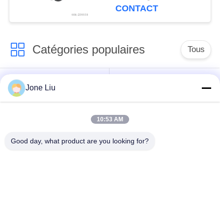
camion du caoutchouc
CONTACT
naturel
Catégories populaires
Tous
Choc de suspension
ressorts de
Jone Liu
d'air
suspension d'air
10:53 AM
pièces de suspension
BMW aèrent des
d'air de Mercedes-
pièces de suspension
Good day, what product are you looking for?
benz
Pièces de
Absorbeur de choc de
suspension d'air
suspension aérienne
d'Audi