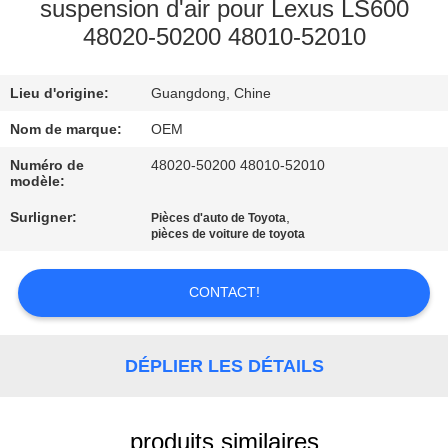
suspension d'air pour Lexus LS600
48020-50200 48010-52010
VISITE
DE
Lieu d'origine:
Guangdong, Chine
L'USINE
Nom de marque:
OEM
CONTRÔLE
Numéro de
48020-50200 48010-52010
modèle:
DE
Surligner:
,
Pièces d'auto de Toyota
QUALITÉ
pièces de voiture de toyota
NOUS
CONTACT!
CONTACTER
DÉPLIER LES DÉTAILS
NOUVELLES
produits similaires