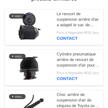
DEMANDER
UN DEVIS
Le ressort de
suspension arrière d'air
PLAN
a adapté le sac de
Prado Lexus GX470
DU
Price is Negotiable MOQ:1pcs
Airmatic du Toyota
CONTACT
SITE
Land Cruiser 48090-
35011 48080-35011
Cylindre pneumatique
INTIMITÉ
arrière de ressort de
POLITIQUE
suspension d'air pour
le séquoia 48090-
Price is Negotiable MOQ:1pcs
34010 48080-34020 de
CONTACT
Toyota
Choc arrière de
suspension d'air de
séquoia de Toyota avec