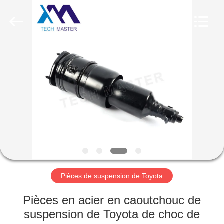
Guangzhou
Tech
master
auto
parts
co.ltd.
All
Rights
MAISON
Reserved.
DES
PRODUITS
VIDÉOS
À
PROPOS
Pièces de suspension de Toyota
DE
Pièces en acier en caoutchouc de
NOUS
suspension de Toyota de choc de