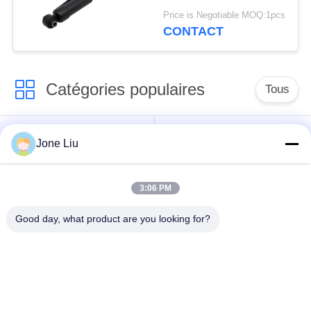
ADS 48530-0C100
Price is Negotiable MOQ:1pcs
48530-0C101 Airmatic
CONTACT
Absober
Catégories populaires
Tous
Choc de suspension
ressorts de
Jone Liu
d'air
suspension d'air
3:06 PM
pièces de suspension
BMW aèrent des
d'air de Mercedes-
pièces de suspension
Good day, what product are you looking for?
benz
Pièces de
Absorbeur de choc de
suspension d'air
suspension aérienne
d'Audi