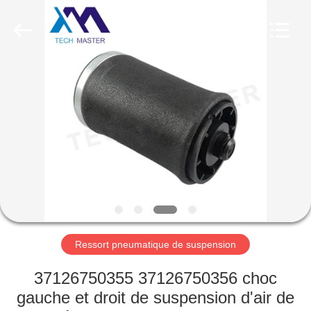
Guangzhou
Tech
master
auto
parts
co.ltd.
All
Rights
MAISON
Reserved.
DES
PRODUITS
VIDÉOS
À
PROPOS
Ressort pneumatique de suspension
DE
37126750355 37126750356 choc
NOUS
gauche et droit de suspension d'air de