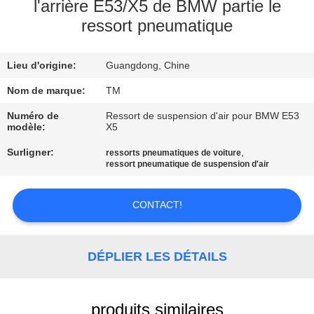
l'arrière E53/X5 de BMW partie le
ressort pneumatique
VISITE
DE
Lieu d'origine:
Guangdong, Chine
L'USINE
Nom de marque:
TM
CONTRÔLE
Numéro de
Ressort de suspension d'air pour BMW E53
modèle:
X5
DE
Surligner:
,
ressorts pneumatiques de voiture
QUALITÉ
ressort pneumatique de suspension d'air
NOUS
CONTACT!
CONTACTER
DÉPLIER LES DÉTAILS
NOUVELLES
produits similaires