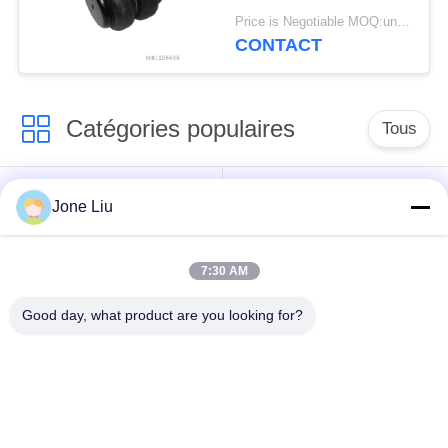
pneumatiques de
Price is Negotiable MOQ:un pc/pcs
camion du caoutchouc
CONTACT
naturel
Catégories populaires
Tous
Choc de suspension
ressorts de
Jone Liu
d'air
suspension d'air
7:30 AM
pièces de suspension
BMW aèrent des
d'air de Mercedes-
pièces de suspension
Good day, what product are you looking for?
benz
Pièces de
Absorbeur de choc de
suspension d'air
suspension aérienne
d'Audi