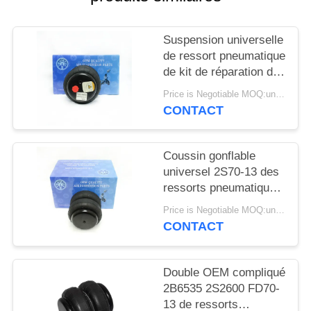
DEMANDER
UN DEVIS
Suspension universelle
de ressort pneumatique
PLAN
de kit de réparation de
camion industriel
DU
Price is Negotiable MOQ:un pc/pcs
double 2S70-13
CONTACT
SITE
alambiquée
Coussin gonflable
INTIMITÉ
universel 2S70-13 des
POLITIQUE
ressorts pneumatiques
alambiqués de camion
Price is Negotiable MOQ:un pc/pcs
de suspension
CONTACT
Double OEM compliqué
2B6535 2S2600 FD70-
13 de ressorts