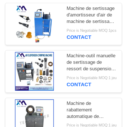
DEMANDER
Machine de sertissage
UN DEVIS
d'amortisseur d'air de
machine de sertissage
de suspension d'air
PLAN
Price is Negotiable MOQ:1pcs
avec la suspension
CONTACT
DU
d'air de réparation de
SITE
montage d'écran
Machine-outil manuelle
de sertissage de
INTIMITÉ
ressort de suspension
POLITIQUE
d'air pour la machine
Price is Negotiable MOQ:1 jeu
de sertissage de choc
CONTACT
de suspension d'air
d'Audi
Machine de
rabattement
automatique de
suspension d'air de
Price is Negotiable MOQ:1 jeu