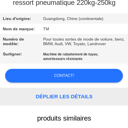
ressort pneumatique 220kg-250kg
VISITE
Lieu d'origine:
Guangdong, Chine (continentale)
DE
L'USINE
Nom de marque:
TM
Numéro de
Pour toutes sortes de mode de voiture, benz,
modèle:
BMW, Audi, VW, Toyato, Landrover
CONTRÔLE
Surligner:
,
Machine de rabattement de tuyau
DE
amortisseurs résistants
QUALITÉ
CONTACT!
NOUS
CONTACTER
DÉPLIER LES DÉTAILS
NOUVELLES
produits similaires