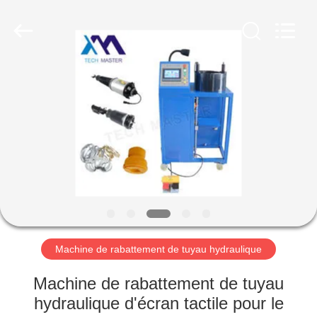
Guangzhou
Tech
master
auto
parts
co.ltd.
All
Rights
MAISON
Reserved.
DES
PRODUITS
VIDÉOS
À
PROPOS
Machine de rabattement de tuyau hydraulique
DE
Machine de rabattement de tuyau
NOUS
hydraulique d'écran tactile pour le