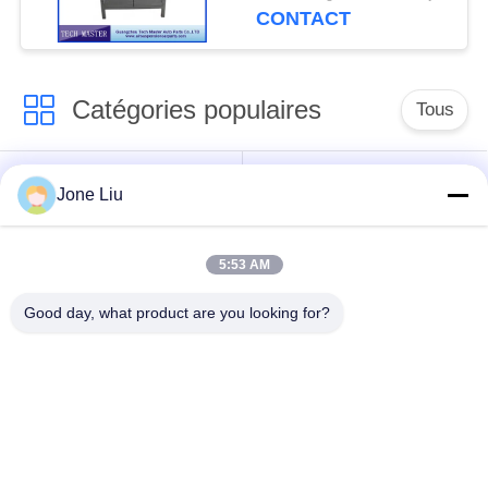
choc d'air pour la
CONTACT
suspension air de
Mercedes/BMW
Catégories populaires
Tous
Choc de suspension
ressorts de
Jone Liu
d'air
suspension d'air
5:53 AM
pièces de suspension
BMW aèrent des
d'air de Mercedes-
pièces de suspension
Good day, what product are you looking for?
benz
Pièces de
Absorbeur de choc de
suspension d'air
suspension aérienne
d'Audi