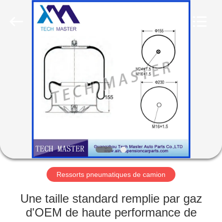
Guangzhou
Tech
master
auto
parts
co.ltd.
All
Rights
MAISON
Reserved.
DES
PRODUITS
VIDÉOS
À
PROPOS
Ressorts pneumatiques de camion
DE
Une taille standard remplie par gaz
NOUS
d'OEM de haute performance de