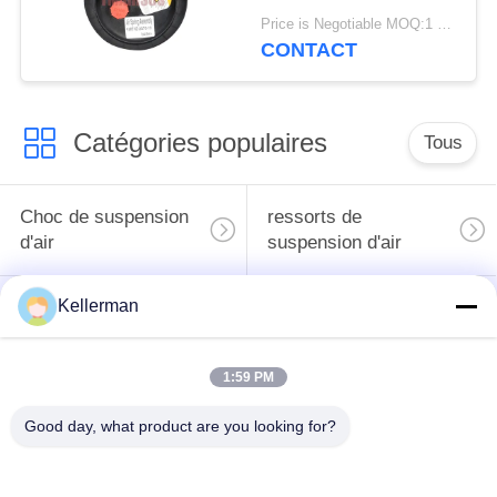
de 2E6*6 2S70-13
Price is Negotiable MOQ:1 PC
CONTACT
Catégories populaires
Tous
Choc de suspension
ressorts de
d'air
suspension d'air
Kellerman
pièces de suspension
BMW aèrent des
d'air de Mercedes-
pièces de suspension
benz
1:59 PM
Pièces de
Good day, what product are you looking for?
Absorbeur de choc de
suspension d'air
suspension aérienne
d'Audi