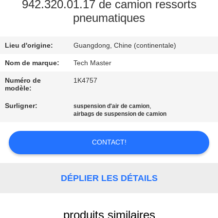
942.320.01.17 de camion ressorts
pneumatiques
VISITE
DE
Lieu d'origine:
Guangdong, Chine (continentale)
L'USINE
Nom de marque:
Tech Master
CONTRÔLE
Numéro de
1K4757
modèle:
DE
Surligner:
,
suspension d'air de camion
QUALITÉ
airbags de suspension de camion
NOUS
CONTACT!
CONTACTER
DÉPLIER LES DÉTAILS
NOUVELLES
produits similaires