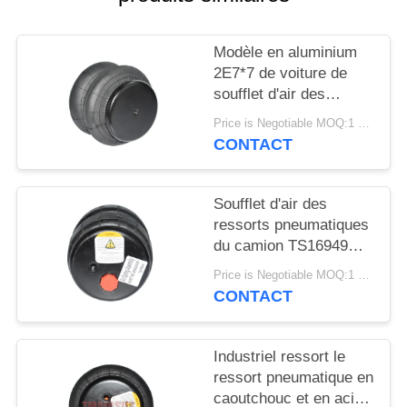
DEMANDER
UN DEVIS
Modèle en aluminium
2E7*7 de voiture de
PLAN
soufflet d'air des
ressorts pneumatiques
DU
Price is Negotiable MOQ:1 PC
de camion 2S120-17
CONTACT
SITE
Soufflet d'air des
INTIMITÉ
ressorts pneumatiques
POLITIQUE
du camion TS16949
2S2300 2E2300
Price is Negotiable MOQ:1 PC
CONTACT
Industriel ressort le
ressort pneumatique en
caoutchouc et en acier