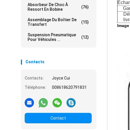
Échan
Absorbeur De Choc À
(76)
Gar
Ressort En Bobine
Dél
liv
Assemblage Du Boîtier De
(15)
Transfert
Image
Suspension Pneumatique
(12)
Pour Véhicules ...
Contacts
Contacts:
Joyce Cui
Téléphone:
008618620791831
Contact