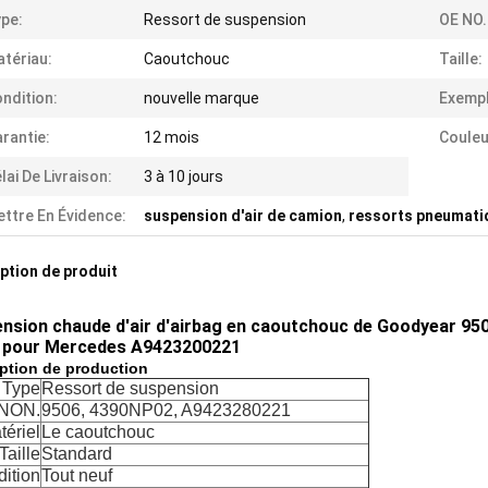
pe:
Ressort de suspension
OE NO.
tériau:
Caoutchouc
Taille:
ndition:
nouvelle marque
Exempl
rantie:
12 mois
Couleu
lai De Livraison:
3 à 10 jours
ttre En Évidence:
suspension d'air de camion
,
ressorts pneumati
ption de produit
nsion chaude d'air d'airbag en caoutchouc de Goodyear 95
 pour Mercedes A9423200221
ption de production
Type
Ressort de suspension
NON.
9506, 4390NP02, A9423280221
tériel
Le caoutchouc
Taille
Standard
ition
Tout neuf