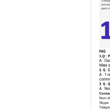
FAQ
1.Q :
A : Ou
Mais s
2. Q :
A : 1 
comm
3. Q :
A : No
Conta
Nom du
Skype 
Téléph