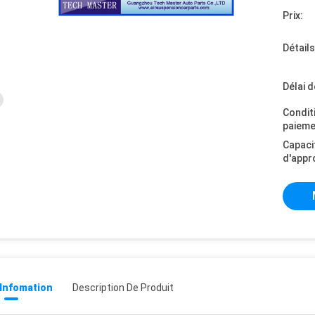
Prix:
Détail
Délai d
Condit
paieme
Capaci
d'appr
 Infomation
Description De Produit