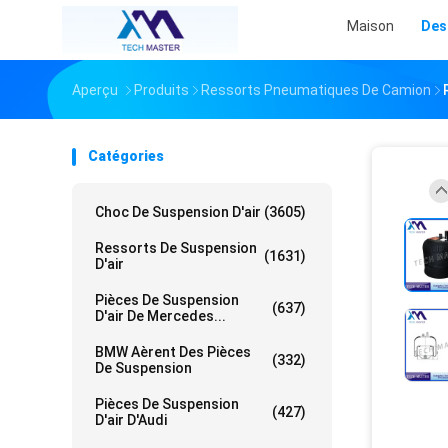
Maison
Des
Aperçu
Produits
Ressorts Pneumatiques De Camion
Catégories
Choc De Suspension D'air
(3605)
Ressorts De Suspension
(1631)
D'air
Pièces De Suspension
(637)
D'air De Mercedes...
BMW Aèrent Des Pièces
(332)
De Suspension
Pièces De Suspension
(427)
D'air D'Audi