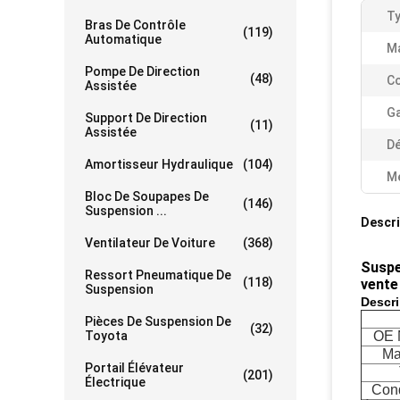
Ty
Bras De Contrôle
(119)
Automatique
Ma
Pompe De Direction
(48)
Co
Assistée
Ga
Support De Direction
(11)
Assistée
Dé
Amortisseur Hydraulique
(104)
Me
Bloc De Soupapes De
(146)
Suspension ...
Descri
Ventilateur De Voiture
(368)
Suspe
Ressort Pneumatique De
(118)
vente
Suspension
Descri
Pièces De Suspension De
(32)
Toyota
OE 
Ma
Portail Élévateur
(201)
Électrique
Cond