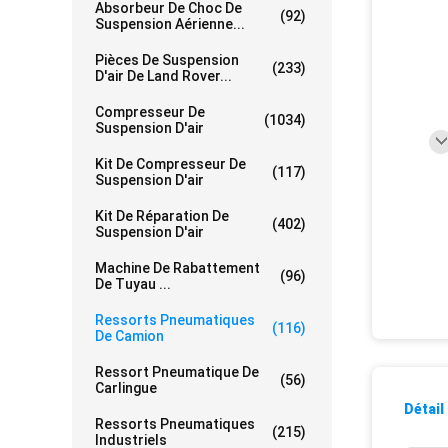
Absorbeur De Choc De
(92)
Suspension Aérienne...
Pièces De Suspension
(233)
D'air De Land Rover...
Compresseur De
(1034)
Suspension D'air
Kit De Compresseur De
(117)
Suspension D'air
Kit De Réparation De
(402)
Suspension D'air
Machine De Rabattement
(96)
De Tuyau ...
Ressorts Pneumatiques
(116)
De Camion
Ressort Pneumatique De
(56)
Carlingue
Détail
Ressorts Pneumatiques
(215)
Industriels