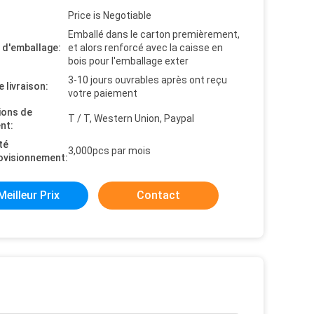
Price is Negotiable
Emballé dans le carton premièrement,
s d'emballage:
et alors renforcé avec la caisse en
bois pour l'emballage exter
3-10 jours ouvrables après ont reçu
e livraison:
votre paiement
ions de
T / T, Western Union, Paypal
nt:
té
3,000pcs par mois
ovisionnement:
Meilleur Prix
Contact