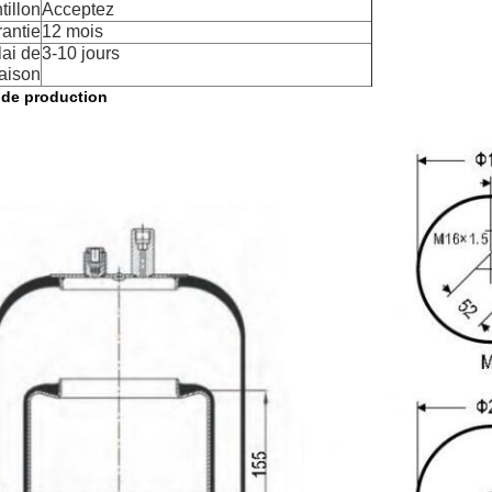
tillon
Acceptez
antie
12 mois
ai de
3-10 jours
raison
 de production