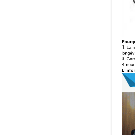
Pourq
1.
La m
longévi
3.
Gara
4.
nous
L'info