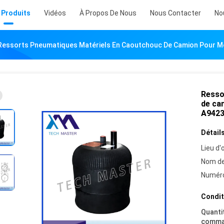
 Produits
Vidéos
À Propos De Nous
Nous Contacter
No
Ressorts Pneumatiques Matériels En Caoutchouc De Camion Pour 
Resso
de ca
A9423
Détails
Lieu d'o
Nom de
Numéro
Condit
Quanti
comma