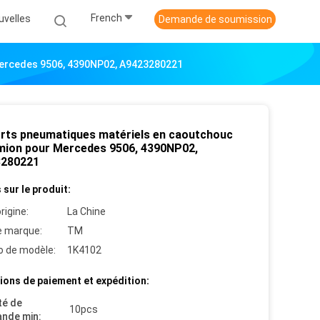
French
uvelles
Demande de soumission
Mercedes 9506, 4390NP02, A9423280221
rts pneumatiques matériels en caoutchouc
mion pour Mercedes 9506, 4390NP02,
280221
 sur le produit:
rigine:
La Chine
 marque:
TM
 de modèle:
1K4102
ions de paiement et expédition:
té de
10pcs
nde min: