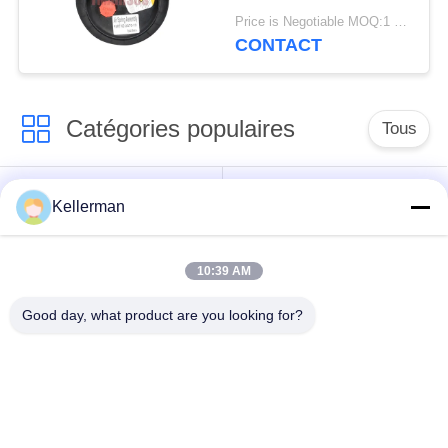
de 2E6*6 2S70-13
Price is Negotiable MOQ:1 PC
CONTACT
Catégories populaires
Tous
Choc de suspension
ressorts de
Kellerman
d'air
suspension d'air
10:39 AM
pièces de suspension
BMW aèrent des
d'air de Mercedes-
pièces de suspension
Good day, what product are you looking for?
benz
Pièces de
Absorbeur de choc de
suspension d'air
suspension aérienne
d'Audi