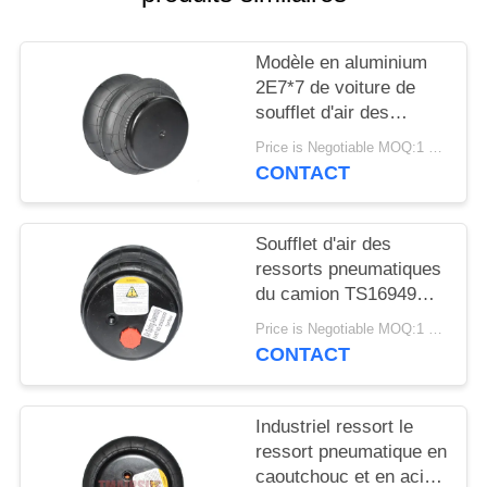
DEMANDER
UN DEVIS
Modèle en aluminium
2E7*7 de voiture de
PLAN
soufflet d'air des
ressorts pneumatiques
DU
Price is Negotiable MOQ:1 PC
de camion 2S120-17
CONTACT
SITE
Soufflet d'air des
INTIMITÉ
ressorts pneumatiques
POLITIQUE
du camion TS16949
2S2300 2E2300
Price is Negotiable MOQ:1 PC
CONTACT
Industriel ressort le
ressort pneumatique en
caoutchouc et en acier