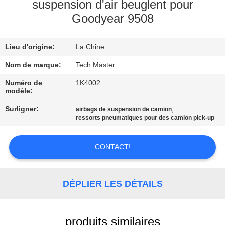
suspension d'air beuglent pour
Goodyear 9508
VISITE
DE
Lieu d'origine:
La Chine
L'USINE
Nom de marque:
Tech Master
CONTRÔLE
Numéro de
1K4002
modèle:
DE
Surligner:
,
airbags de suspension de camion
QUALITÉ
ressorts pneumatiques pour des camion pick-up
NOUS
CONTACT!
CONTACTER
DÉPLIER LES DÉTAILS
NOUVELLES
produits similaires