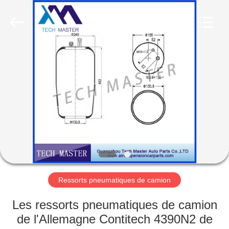
Guangzhou
Tech
master
auto
parts
co.ltd.
All
Rights
MAISON
Reserved.
DES
PRODUITS
VIDÉOS
À
PROPOS
Ressorts pneumatiques de camion
DE
Les ressorts pneumatiques de camion
NOUS
de l'Allemagne Contitech 4390N2 de