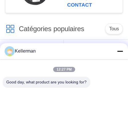
CONTACT
Catégories populaires
Tous
Choc de suspension
ressorts de
Kellerman
d'air
suspension d'air
12:27 PM
pièces de suspension
BMW aèrent des
d'air de Mercedes-
pièces de suspension
Good day, what product are you looking for?
benz
Pièces de
Absorbeur de choc de
suspension d'air
suspension aérienne
d'Audi