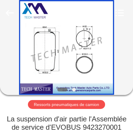
Guangzhou
Tech
master
auto
parts
co.ltd.
All
Rights
MAISON
Reserved.
DES
PRODUITS
VIDÉOS
À
PROPOS
Ressorts pneumatiques de camion
DE
La suspension d'air partie l'Assemblée
NOUS
de service d'EVOBUS 9423270001