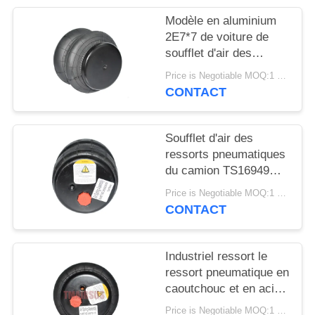
DEMANDER
Modèle en aluminium
UN DEVIS
2E7*7 de voiture de
soufflet d'air des
ressorts pneumatiques
PLAN
Price is Negotiable MOQ:1 PC
de camion 2S120-17
CONTACT
DU
SITE
Soufflet d'air des
ressorts pneumatiques
INTIMITÉ
du camion TS16949
POLITIQUE
2S2300 2E2300
Price is Negotiable MOQ:1 PC
CONTACT
Industriel ressort le
ressort pneumatique en
caoutchouc et en acier
de 2E6*6 2S70-13
Price is Negotiable MOQ:1 PC