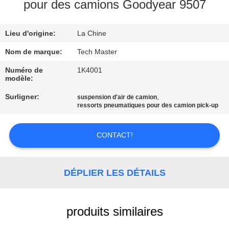
pour des camions Goodyear 9507
VISITE
Lieu d'origine:
La Chine
DE
L'USINE
Nom de marque:
Tech Master
Numéro de
1K4001
modèle:
CONTRÔLE
Surligner:
,
suspension d'air de camion
DE
ressorts pneumatiques pour des camion pick-up
QUALITÉ
CONTACT!
NOUS
CONTACTER
DÉPLIER LES DÉTAILS
NOUVELLES
produits similaires