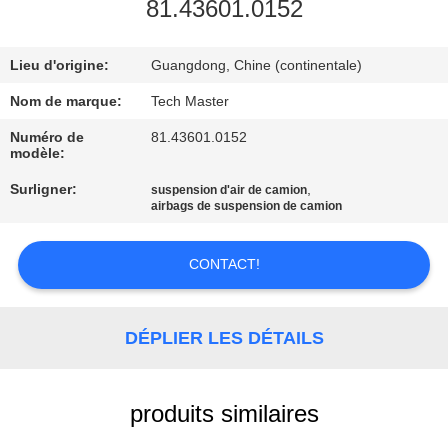
81.43601.0152
VISITE
Lieu d'origine:
Guangdong, Chine (continentale)
DE
L'USINE
Nom de marque:
Tech Master
Numéro de
81.43601.0152
modèle:
CONTRÔLE
Surligner:
,
suspension d'air de camion
DE
airbags de suspension de camion
QUALITÉ
CONTACT!
NOUS
CONTACTER
DÉPLIER LES DÉTAILS
NOUVELLES
produits similaires