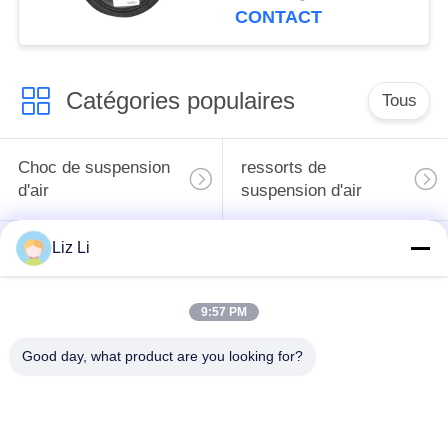
CONTACT
Catégories populaires
Tous
Choc de suspension
ressorts de
d'air
suspension d'air
Liz Li
pièces de suspension
BMW aèrent des
d'air de Mercedes-
pièces de suspension
benz
9:57 PM
Pièces de
Good day, what product are you looking for?
Absorbeur de choc de
suspension d'air
suspension aérienne
d'Audi