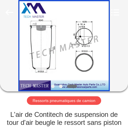
Guangzhou
Tech
master
auto
parts
co.ltd.
All
Rights
MAISON
Reserved.
DES
PRODUITS
VIDÉOS
À
PROPOS
Ressorts pneumatiques de camion
DE
L'air de Contitech de suspension de
NOUS
tour d'air beugle le ressort sans piston