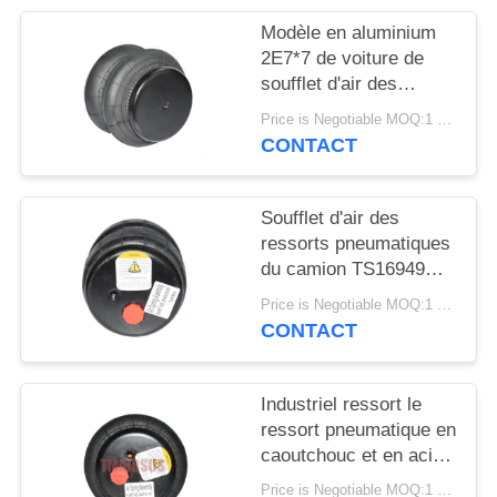
DEMANDER
Modèle en aluminium
UN DEVIS
2E7*7 de voiture de
soufflet d'air des
ressorts pneumatiques
PLAN
Price is Negotiable MOQ:1 PC
de camion 2S120-17
CONTACT
DU
SITE
Soufflet d'air des
ressorts pneumatiques
INTIMITÉ
du camion TS16949
POLITIQUE
2S2300 2E2300
Price is Negotiable MOQ:1 PC
CONTACT
Industriel ressort le
ressort pneumatique en
caoutchouc et en acier
de 2E6*6 2S70-13
Price is Negotiable MOQ:1 PC