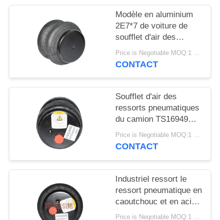
DEMANDER
Modèle en aluminium
UN DEVIS
2E7*7 de voiture de
soufflet d'air des
ressorts pneumatiques
PLAN
Price is Negotiable MOQ:1 PC
de camion 2S120-17
CONTACT
DU
SITE
Soufflet d'air des
ressorts pneumatiques
INTIMITÉ
du camion TS16949
POLITIQUE
2S2300 2E2300
Price is Negotiable MOQ:1 PC
CONTACT
Industriel ressort le
ressort pneumatique en
caoutchouc et en acier
de 2E6*6 2S70-13
Price is Negotiable MOQ:1 PC