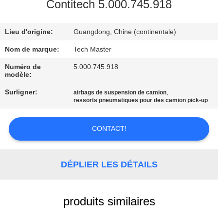
Contitech 5.000.745.918
VISITE
Lieu d'origine:
Guangdong, Chine (continentale)
DE
L'USINE
Nom de marque:
Tech Master
Numéro de
5.000.745.918
modèle:
CONTRÔLE
Surligner:
,
airbags de suspension de camion
DE
ressorts pneumatiques pour des camion pick-up
QUALITÉ
CONTACT!
NOUS
CONTACTER
DÉPLIER LES DÉTAILS
NOUVELLES
produits similaires