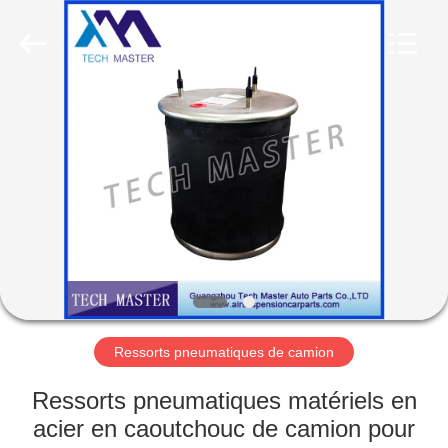
Guangzhou
Tech
master
auto
parts
co.ltd.
All
Rights
MAISON
Reserved.
DES
PRODUITS
VIDÉOS
À
PROPOS
Ressorts pneumatiques de camion
DE
Ressorts pneumatiques matériels en
NOUS
acier en caoutchouc de camion pour